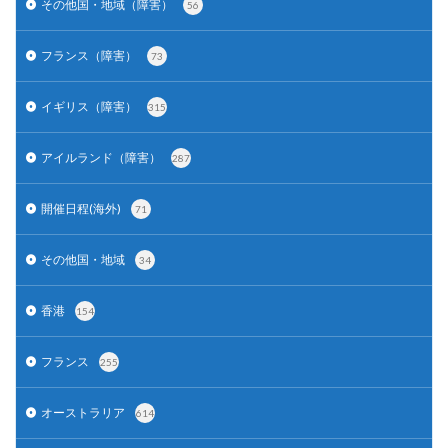
その他国・地域（障害）
56
フランス（障害）
73
イギリス（障害）
315
アイルランド（障害）
287
開催日程(海外)
71
その他国・地域
34
香港
154
フランス
255
オーストラリア
614