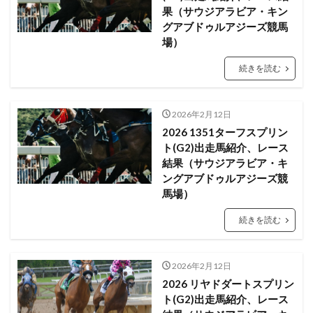
果（サウジアラビア・キン
グアブドゥルアジーズ競馬
場）
続きを読む
2026年2月12日
2026 1351ターフスプリン
ト(G2)出走馬紹介、レース
結果（サウジアラビア・キ
ングアブドゥルアジーズ競
馬場）
続きを読む
2026年2月12日
2026 リヤドダートスプリン
ト(G2)出走馬紹介、レース