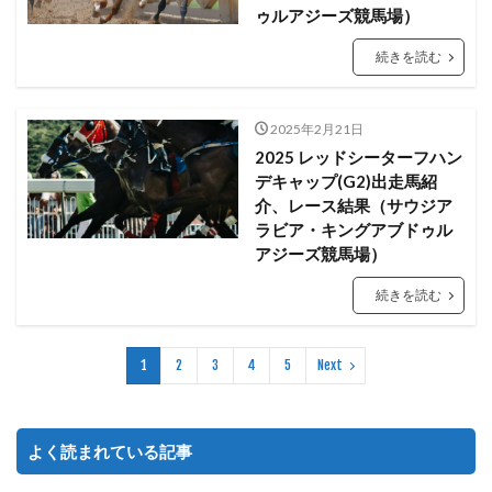
ゥルアジーズ競馬場）
続きを読む
2025年2月21日
2025 レッドシーターフハン
デキャップ(G2)出走馬紹
介、レース結果（サウジア
ラビア・キングアブドゥル
アジーズ競馬場）
続きを読む
1
2
3
4
5
Next
よく読まれている記事