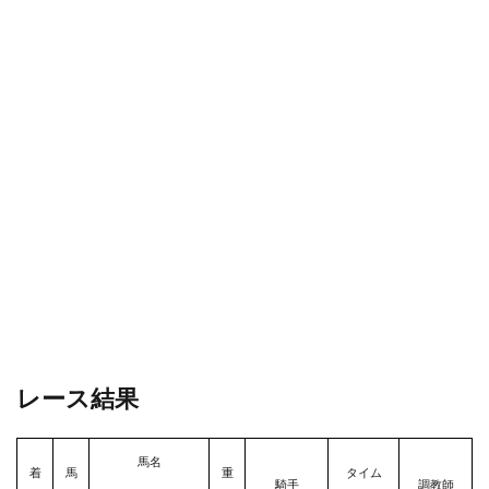
レース結果
馬名
着
馬
重
タイム
騎手
調教師