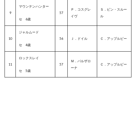
マウンテンハンター
Ｐ．コスグレ
Ｓ．ビン・スルー
9
57
イヴ
ル
セ 6歳
ジャルムード
10
56
Ｊ．ドイル
Ｃ．アップルビー
セ 4歳
ロックスレイ
Ｍ．バルザロ
11
57
Ｃ．アップルビー
ーナ
セ 5歳