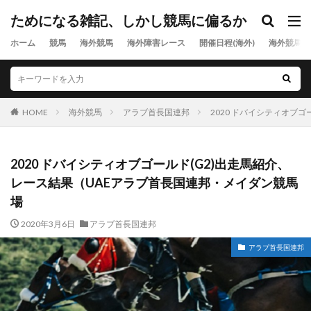
ためになる雑記、しかし競馬に偏るか
ホーム
競馬
海外競馬
海外障害レース
開催日程(海外)
海外競馬出
HOME
海外競馬
アラブ首長国連邦
2020 ドバイシティオブ
2020 ドバイシティオブゴールド(G2)出走馬紹介、
レース結果（UAEアラブ首長国連邦・メイダン競馬
場
2020年3月6日
アラブ首長国連邦
アラブ首長国連邦