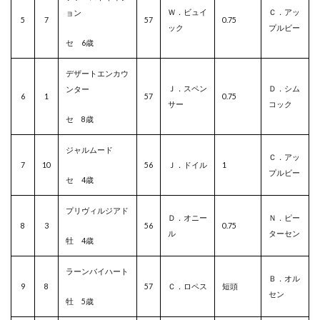
Ｗ．ビュイ
Ｃ．アッ
ョン
5
7
57
0.75
ック
プルビー
セ 6歳
デザートエンカウ
Ｊ．スペン
Ｄ．シム
ンター
6
1
57
0.75
サー
コック
セ 8歳
ジャルムード
Ｃ．アッ
7
10
56
Ｊ．ドイル
1
プルビー
セ 4歳
プリヴィルジアド
Ｄ．オニー
Ｎ．ピー
8
3
56
0.75
ル
ターセン
牡 4歳
ラーンバイハート
Ｂ．オル
9
8
57
Ｃ．ロペス
短頭
セン
牡 5歳