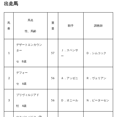
出走馬
馬名
馬
重
騎手
調教師
番
量
性、馬齢
デザートエンカウン
Ｊ．スペンサ
ター
1
57
Ｄ．シムコック
ー
セ 8歳
デフォー
2
56
Ａ．アッゼニ
Ｒ．ヴェリアン
セ 6歳
プリヴィルジアド
3
56
Ｄ．オニール
Ｎ．ピーターセン
牡 4歳
ロスバルバドス（取