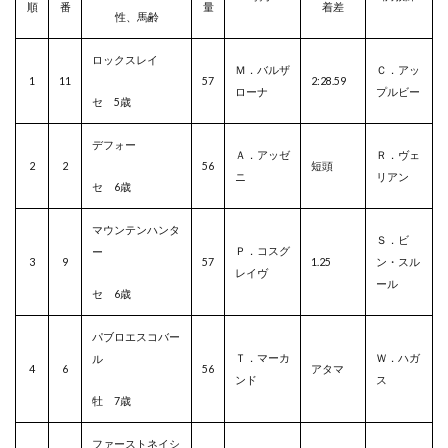
順
番
量
着差
性、馬齢
ロックスレイ
Ｍ．バルザ
Ｃ．アッ
1
11
57
2:28.59
ローナ
プルビー
セ 5歳
デフォー
Ａ．アッゼ
Ｒ．ヴェ
2
2
56
短頭
ニ
リアン
セ 6歳
マウンテンハンタ
Ｓ．ビ
Ｐ．コスグ
ー
3
9
57
1.25
ン・スル
レイヴ
ール
セ 6歳
パブロエスコバー
Ｔ．マーカ
Ｗ．ハガ
ル
4
6
56
アタマ
ンド
ス
牡 7歳
ファーストネイシ