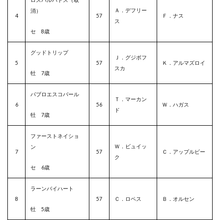
Ａ．デフリー
消）
4
57
Ｆ．ナス
ス
セ 8歳
グッドトリップ
Ｊ．グジボフ
5
57
Ｋ．アルマズロイ
スカ
牡 7歳
パブロエスコバール
Ｔ．マーカン
6
56
Ｗ．ハガス
ド
牡 7歳
ファーストネイショ
Ｗ．ビュイッ
ン
7
57
Ｃ．アップルビー
ク
セ 6歳
ラーンバイハート
8
57
Ｃ．ロペス
Ｂ．オルセン
牡 5歳