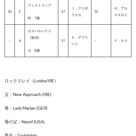
グッドトリップ
Ｊ．グジボ
Ｋ．アル
10
5
57
31
フスカ
マズロイ
牡 7歳
ロスバルバドス
Ａ．デフリ
（取消）
–
–
4
57
Ｆ．ナス
ース
セ 8歳
ロックスレイ（Loxley/
IRE
）
父：New Approach
(IRE)
母：Lady Marian
(GER)
母の父：Nayef
(USA)
馬主：Godolphin