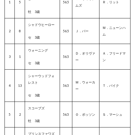
1
5
56.5
Ｒ．リット
ムズ
牡 3歳
シャドウヒーロー
Ｍ．ニューンハ
2
8
56.5
Ｊ．パー
ム
セ 3歳
ウォーニング
Ｄ．オリヴァ
Ａ．フリードマ
3
1
56.5
ー
ン
セ 3歳
シャーウッドフォ
Ｍ．ウォーカ
レスト
4
13
56.5
Ｔ．パイク
ー
セ 3歳
スコープズ
5
2
56.5
Ｏ．ボッソン
Ｓ．マーシュ
牡 3歳
プリンスファワズ