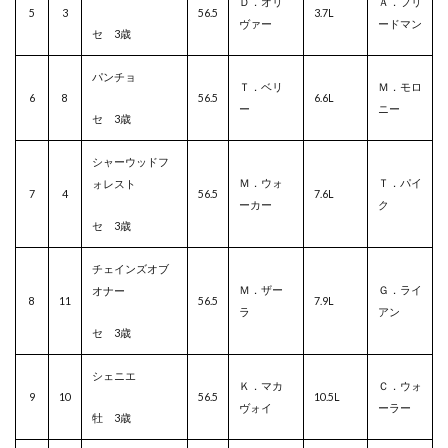
Ｄ．オリ
Ａ．フリ
5
3
56.5
3.7L
ヴァー
ードマン
セ 3歳
パンチョ
Ｔ．ベリ
Ｍ．モロ
6
8
56.5
6.6L
ー
ニー
セ 3歳
シャーウッドフ
Ｍ．ウォ
Ｔ．パイ
ォレスト
7
4
56.5
7.6L
ーカー
ク
セ 3歳
チェインズオブ
Ｍ．ザー
Ｇ．ライ
オナー
8
11
56.5
7.9L
ラ
アン
セ 3歳
シェニエ
Ｋ．マカ
Ｃ．ウォ
9
10
56.5
10.5L
ヴォイ
ーラー
牡 3歳