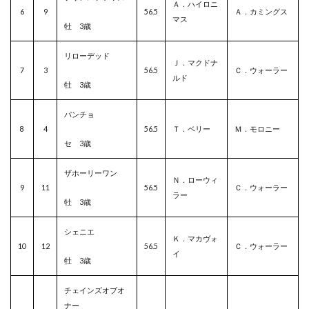
Ａ．ハイロニ
6
9
56.5
Ａ．カミングス
マス
牡 3歳
リローデッド
Ｊ．マクドナ
7
3
56.5
Ｃ．ウォーラー
ルド
牡 3歳
パンチョ
8
4
56.5
Ｔ．ベリー
Ｍ．モロニー
セ 3歳
ザホーリーワン
Ｎ．ローウィ
9
11
56.5
Ｃ．ウォーラー
ラー
牡 3歳
シェニエ
Ｋ．マカヴォ
10
12
56.5
Ｃ．ウォーラー
イ
牡 3歳
チェインズオブオ
ナー