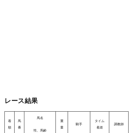
レース結果
馬名
着
馬
重
タイム
騎手
調教師
順
番
量
着差
性、馬齢