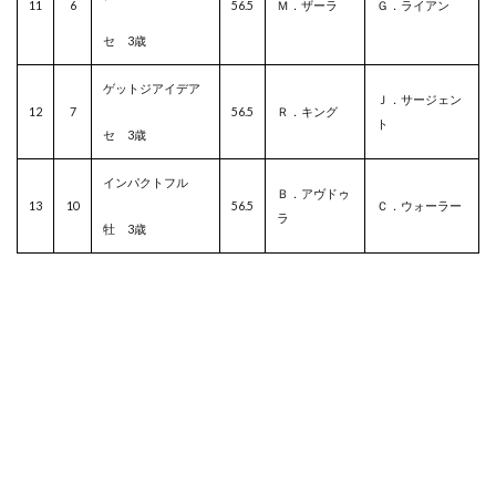
11
6
56.5
Ｍ．ザーラ
Ｇ．ライアン
セ 3歳
ゲットジアイデア
Ｊ．サージェン
12
7
56.5
Ｒ．キング
ト
セ 3歳
インパクトフル
Ｂ．アヴドゥ
13
10
56.5
Ｃ．ウォーラー
ラ
牡 3歳