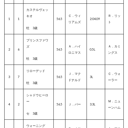
カステルヴェッ
Ｃ．ウィ
Ｒ．リッ
キオ
1
1
56.5
2:04.09
リアムズ
ト
牡 3歳
プリンスファワ
Ａ．ハイ
Ａ．カミ
ズ
2
6
56.5
0.5L
ロニマス
ングス
牡 3歳
リローデッド
Ｊ．マク
Ｃ．ウォ
3
7
56.5
3L
ドナルド
ーラー
牡 3歳
シャドウヒーロ
Ｍ．ニュ
ー
4
2
56.5
Ｊ．パー
3.3L
ーンハム
セ 3歳
ウォーニング