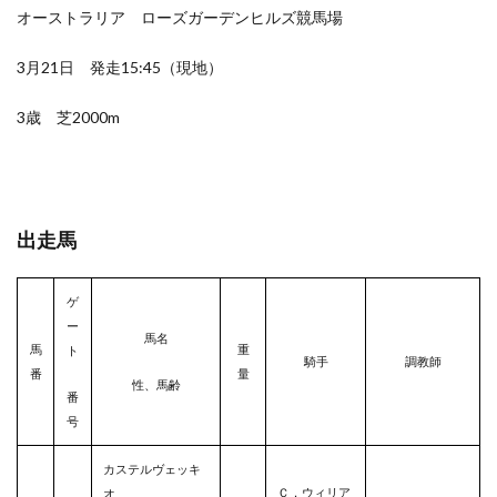
オーストラリア ローズガーデンヒルズ競馬場
3月21日 発走15:45（現地）
3歳 芝2000m
出走馬
ゲ
ー
馬名
馬
重
ト
騎手
調教師
番
量
性、馬齢
番
号
カステルヴェッキ
Ｃ．ウィリア
オ