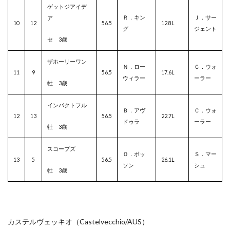
ゲットジアイデ
Ｒ．キン
Ｊ．サー
ア
10
12
56.5
12.8L
グ
ジェント
セ 3歳
ザホーリーワン
Ｎ．ロー
Ｃ．ウォ
11
9
56.5
17.6L
ウィラー
ーラー
牡 3歳
インパクトフル
Ｂ．アヴ
Ｃ．ウォ
12
13
56.5
22.7L
ドゥラ
ーラー
牡 3歳
スコープズ
Ｏ．ボッ
Ｓ．マー
13
5
56.5
26.1L
ソン
シュ
牡 3歳
カステルヴェッキオ（Castelvecchio/
AUS
）