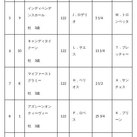
インディペンデ
J．ロザリ
Ｍ．トロ
ンスホール
5
9
122
5 1/4
オ
ンベッタ
牡 3歳
キャンディタイ
Ｌ．サエ
Ｔ．プレ
クーン
6
10
122
11 1/4
ス
ッチャー
牡 3歳
マイファースト
Ｈ．ベリ
Ａ．サン
グラミー
7
8
122
2 1/2
オス
チェス
牡 3歳
アズシーンオン
Ｐ．ロペ
Ｋ．ブリ
ティーヴィー
8
1
122
25 3/4
ス
ーン
牡 3歳