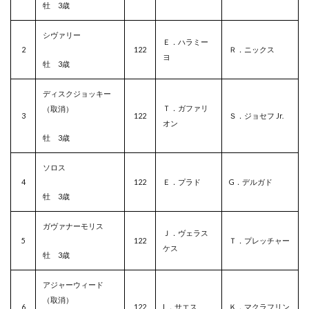
牡 3歳
シヴァリー
Ｅ．ハラミー
2
122
Ｒ．ニックス
ヨ
牡 3歳
ディスクジョッキー
Ｔ．ガファリ
（取消）
3
122
Ｓ．ジョセフ Jr.
オン
牡 3歳
ソロス
4
122
Ｅ．プラド
G．デルガド
牡 3歳
ガヴァナーモリス
Ｊ．ヴェラス
5
122
Ｔ．プレッチャー
ケス
牡 3歳
アジャーウィード
（取消）
6
122
L．サエス
Ｋ．マクラフリン