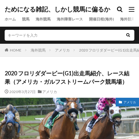
ためになる雑記、しかし競馬に偏るか
ホーム
競馬
海外競馬
海外障害レース
開催日程(海外)
海外競馬出
HOME
海外競馬
アメリカ
2020 フロリダダービー(G1)
2020 フロリダダービー(G1)出走馬紹介、レース結
果（アメリカ・ガルフストリームパーク競馬場）
2020年3月27日
アメリカ
アメリカ