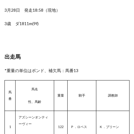
3月28日 発走18:58（現地）
3歳 ダ1811m(9f)
出走馬
*重量の単位はポンド、補欠馬：馬番13
馬名
馬
重量
騎手
調教師
番
性、馬齢
アズシーンオンティ
ーヴィー
1
122
Ｐ．ロペス
Ｋ．ブリーン