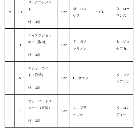
ローグエレメン
Ｍ．バス
Ｄ．ロー
ト
9
13
122
1 1/4
ケス
マンズ
牡 3歳
ディスクジョッ
Ｔ．ガフ
Ｓ．ジョ
キー（取消）
–
3
122
–
ァリオン
セフ Jr.
牡 3歳
アジャーウィー
Ｋ．マク
ド（取消）
–
6
122
L．サエス
–
ラフリン
牡 3歳
サシーバットス
Ｊ．ブラ
Ｋ．コン
マート（取消）
–
11
122
–
ーヴォ
ディー
牡 3歳