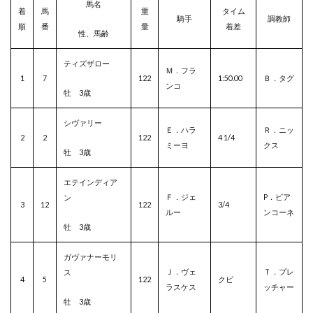
馬名
着
馬
重
タイム
騎手
調教師
順
番
量
着差
性、馬齢
ティズザロー
Ｍ．フラ
1
7
122
1:50.00
Ｂ．タグ
ンコ
牡 3歳
シヴァリー
Ｅ．ハラ
Ｒ．ニッ
2
2
122
4 1/4
ミーヨ
クス
牡 3歳
エテインディア
Ｆ．ジェ
P．ビア
ン
3
12
122
3/4
ルー
ンコーネ
牡 3歳
ガヴァナーモリ
Ｊ．ヴェ
Ｔ．プレ
ス
4
5
122
クビ
ラスケス
ッチャー
牡 3歳