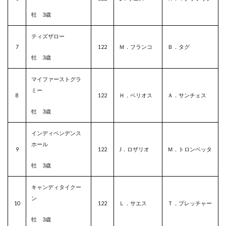
牡 3歳
ティズザロー
7
122
Ｍ．フランコ
Ｂ．タグ
牡 3歳
マイファーストグラ
ミー
8
122
Ｈ．ベリオス
Ａ．サンチェス
牡 3歳
インディペンデンス
ホール
9
122
J．ロザリオ
Ｍ．トロンベッタ
牡 3歳
キャンディタイクー
ン
10
122
Ｌ．サエス
Ｔ．プレッチャー
牡 3歳