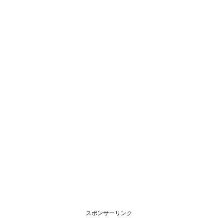
スポンサーリンク