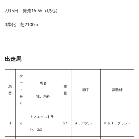
7月5日 発走15:55（現地）
3歳牝 芝2100m
出走馬
ゲ
ー
馬名
馬
重
ト
騎手
調教師
番
量
性、馬齢
番
号
ミスエクストラ
1
6
57
Ａ．バデル
Ｐ＆Ｊ．ブラント
牝 3歳