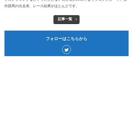
外競馬の出走表、レース結果がほとんどです。
記事一覧
フォローはこちらから
カテゴリー
サウジアラビア
50
ゲーム&アプリ
15