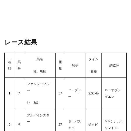
レース結果
馬名
タイム
着
馬
重
騎手
調教師
順
番
量
性、馬齢
着差
ファンシーブル
Ｐ．ブド
Ｄ．オブラ
ー
1
7
57
2:05.46
ー
イエン
牝 3歳
アルパインスタ
Ｓ．パス
MME Ｊ．ハ
ー
2
9
57
短クビ
キエ
リントン