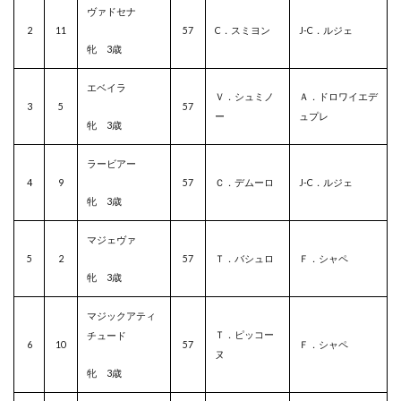
ヴァドセナ
2
11
57
C．スミヨン
J-C．ルジェ
牝 3歳
エベイラ
Ｖ．シュミノ
Ａ．ドロワイエデ
3
5
57
ー
ュプレ
牝 3歳
ラービアー
4
9
57
Ｃ．デムーロ
J-C．ルジェ
牝 3歳
マジェヴァ
5
2
57
Ｔ．バシュロ
Ｆ．シャペ
牝 3歳
マジックアティ
Ｔ．ピッコー
チュード
6
10
57
Ｆ．シャペ
ヌ
牝 3歳