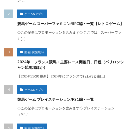
ン[…]
ゲーム&アプリ
競馬ゲーム スーパーファミコン/SFC編・一覧【レトロゲーム】
◇この記事はプロモーションを含みます◇ ここでは、スーパーファ
ミ[…]
開催日程(海外)
2024年 フランス競馬・主要レース開催日、日程（パリロンシ
ャン競馬場ほか）
【2024/11/28 更新】 2024年にフランスで行われる主[…]
ゲーム&アプリ
競馬ゲーム プレイステーション/PS1編・一覧
◇この記事はプロモーションを含みます◇ プレイステーション
（Pl[…]
開催日程(海外)