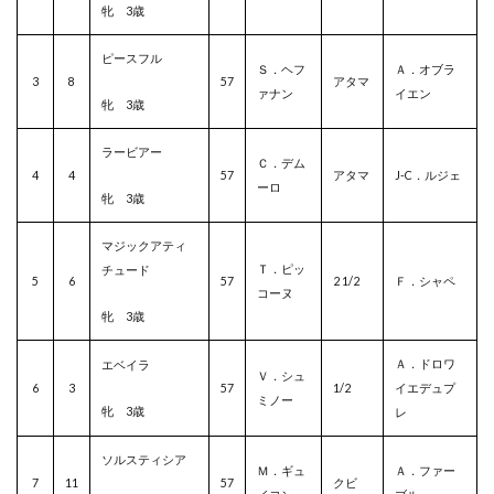
牝 3歳
ピースフル
Ｓ．ヘフ
Ａ．オブラ
3
8
57
アタマ
ァナン
イエン
牝 3歳
ラービアー
Ｃ．デム
4
4
57
アタマ
J-C．ルジェ
ーロ
牝 3歳
マジックアティ
Ｔ．ピッ
チュード
5
6
57
2 1/2
Ｆ．シャペ
コーヌ
牝 3歳
Ａ．ドロワ
エベイラ
Ｖ．シュ
6
3
57
1/2
イエデュプ
ミノー
牝 3歳
レ
ソルスティシア
Ｍ．ギュ
Ａ．ファー
7
11
57
クビ