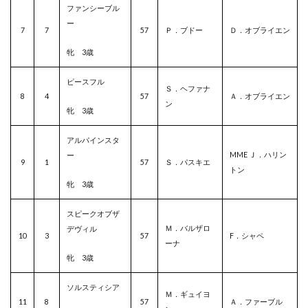
ファンシーブル
ー
7
7
57
Ｐ．ブドー
Ｄ．オブライエン
牝 3歳
ピースフル
Ｓ．ヘファナ
8
4
57
Ａ．オブライエン
ン
牝 3歳
アルパインスタ
MME Ｊ．ハリン
ー
9
1
57
Ｓ．パスキエ
トン
牝 3歳
スピークオブザ
Ｍ．バルザロ
デヴィル
10
3
57
F．シャペ
ーナ
牝 3歳
ソルスティシア
Ｍ．ギュイヨ
11
8
57
Ａ．ファーブル