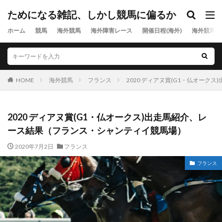
ためになる雑記、しかし競馬に偏るか
ホーム
競馬
海外競馬
海外障害レース
開催日程(海外)
海外競馬出
HOME
海外競馬
フランス
2020 ディアヌ賞(G1・仏オー
2020 ディアヌ賞(G1・仏オークス)出走馬紹介、レ
ース結果（フランス・シャンティイ競馬場）
2020年7月2日
フランス
フランス