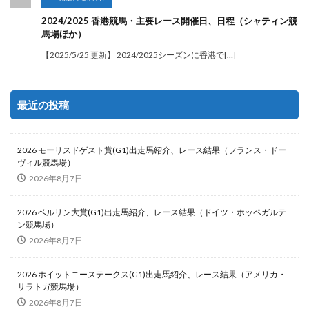
2024/2025 香港競馬・主要レース開催日、日程（シャティン競
馬場ほか）
【2025/5/25 更新】 2024/2025シーズンに香港で[…]
最近の投稿
2026 モーリスドゲスト賞(G1)出走馬紹介、レース結果（フランス・ドー
ヴィル競馬場）
2026年8月7日
2026 ベルリン大賞(G1)出走馬紹介、レース結果（ドイツ・ホッペガルテ
ン競馬場）
2026年8月7日
2026 ホイットニーステークス(G1)出走馬紹介、レース結果（アメリカ・
サラトガ競馬場）
2026年8月7日