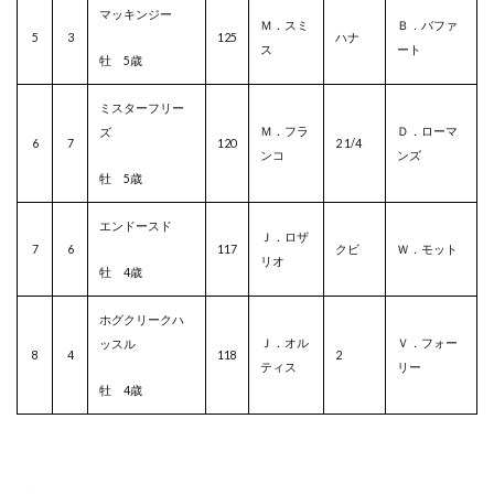
マッキンジー
Ｍ．スミ
Ｂ．バファ
5
3
125
ハナ
ス
ート
牡 5歳
ミスターフリー
Ｍ．フラ
Ｄ．ローマ
ズ
6
7
120
2 1/4
ンコ
ンズ
牡 5歳
エンドースド
Ｊ．ロザ
7
6
117
クビ
Ｗ．モット
リオ
牡 4歳
ホグクリークハ
Ｊ．オル
Ｖ．フォー
ッスル
8
4
118
2
ティス
リー
牡 4歳