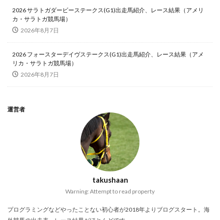
2026 サラトガダービーステークス(G1)出走馬紹介、レース結果（アメリ
カ・サラトガ競馬場）
2026年8月7日
2026 フォースターデイヴステークス(G1)出走馬紹介、レース結果（アメ
リカ・サラトガ競馬場）
2026年8月7日
運営者
takushaan
Warning: Attempt to read property
プログラミングなどやったことない初心者が2018年よりブログスタート。海