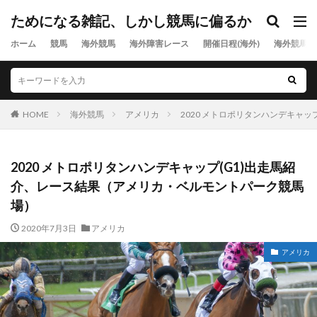
ためになる雑記、しかし競馬に偏るか
ホーム
競馬
海外競馬
海外障害レース
開催日程(海外)
海外競馬出
HOME
海外競馬
アメリカ
2020 メトロポリタンハンデキャ
2020 メトロポリタンハンデキャップ(G1)出走馬紹
介、レース結果（アメリカ・ベルモントパーク競馬
場）
2020年7月3日
アメリカ
アメリカ