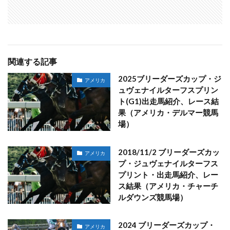
関連する記事
2025ブリーダーズカップ・ジ
アメリカ
ュヴェナイルターフスプリン
ト(G1)出走馬紹介、レース結
果（アメリカ・デルマー競馬
場）
2018/11/2 ブリーダーズカッ
アメリカ
プ・ジュヴェナイルターフス
プリント・出走馬紹介、レー
ス結果（アメリカ・チャーチ
ルダウンズ競馬場）
2024 ブリーダーズカップ・
アメリカ