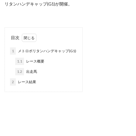
リタンハンデキャップ(G1)が開催。
目次
1
メトロポリタンハンデキャップ(G1)
1.1
レース概要
1.2
出走馬
2
レース結果