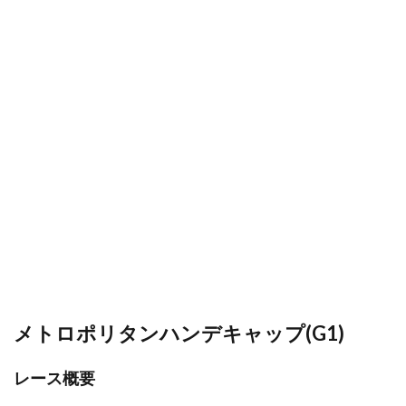
メトロポリタンハンデキャップ(G1)
レース概要