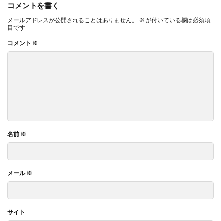
コメントを書く
メールアドレスが公開されることはありません。
※
が付いている欄は必須項
目です
コメント
※
名前
※
メール
※
サイト