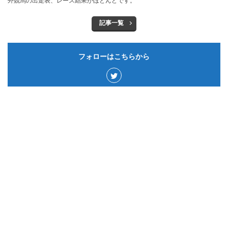
外競馬の出走表、レース結果がほとんどです。
記事一覧
フォローはこちらから
カテゴリー
サウジアラビア
50
ゲーム&アプリ
15