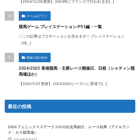
【2024/11/28 更新】 2024年にフランスで行われる主[…]
ゲーム&アプリ
競馬ゲーム プレイステーション/PS1編・一覧
◇この記事はプロモーションを含みます◇ プレイステーション
（Pl[…]
開催日程(海外)
2024/2025 香港競馬・主要レース開催日、日程（シャティン競
馬場ほか）
【2025/5/25 更新】 2024/2025シーズンに香港で[…]
最近の投稿
2026 フェニックスステークス(G1)出走馬紹介、レース結果（アイルラン
ド・カラ競馬場）
2026年8月8日