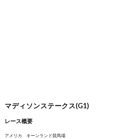
マディソンステークス(G1)
レース概要
アメリカ キーンランド競馬場