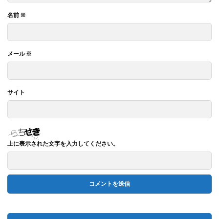
名前
※
メール
※
サイト
上に表示された文字を入力してください。