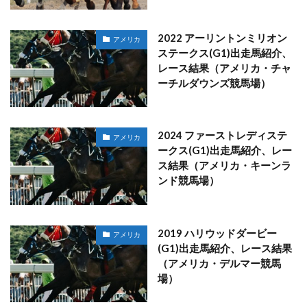
2022 アーリントンミリオン
アメリカ
ステークス(G1)出走馬紹介、
レース結果（アメリカ・チャ
ーチルダウンズ競馬場）
2024 ファーストレディステ
アメリカ
ークス(G1)出走馬紹介、レー
ス結果（アメリカ・キーンラ
ンド競馬場）
2019 ハリウッドダービー
アメリカ
(G1)出走馬紹介、レース結果
（アメリカ・デルマー競馬
場）