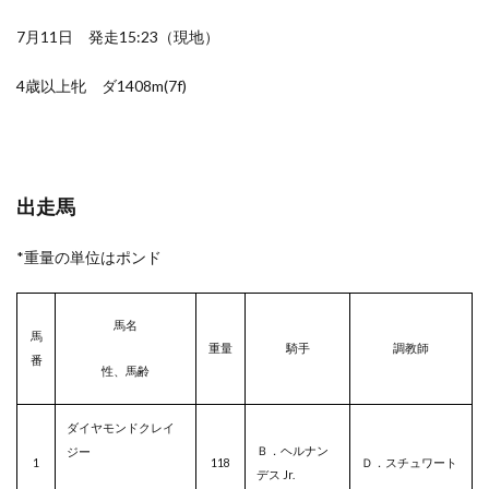
7月11日 発走15:23（現地）
4歳以上牝 ダ1408m(7f)
出走馬
*重量の単位はポンド
馬名
馬
重量
騎手
調教師
番
性、馬齢
ダイヤモンドクレイ
Ｂ．ヘルナン
ジー
1
118
Ｄ．スチュワート
デス Jr.