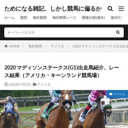
ためになる雑記、しかし競馬に偏るか
ホーム
競馬
海外競馬
海外障害レース
開催日程(海外)
海外競馬出
HOME
海外競馬
アメリカ
2020 マディソンステークス(G
2020 マディソンステークス(G1)出走馬紹介、レー
ス結果（アメリカ・キーンランド競馬場）
2020年7月9日
アメリカ
アメリカ