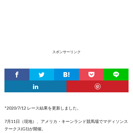
スポンサーリンク
*2020/7/12 レース結果を更新しました。
7月11日（現地）、アメリカ・キーンランド競馬場でマディソンス
テークス(G1)が開催。