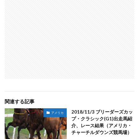
関連する記事
2018/11/3 ブリーダーズカッ
アメリカ
プ・クラシック(G1)出走馬紹
介、レース結果（アメリカ・
チャーチルダウンズ競馬場）