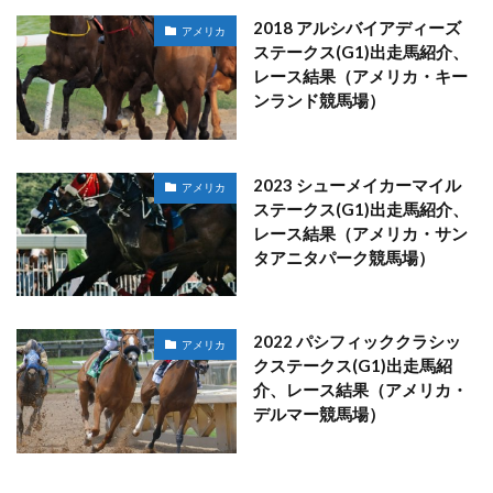
2018 アルシバイアディーズ
アメリカ
ステークス(G1)出走馬紹介、
レース結果（アメリカ・キー
ンランド競馬場）
2023 シューメイカーマイル
アメリカ
ステークス(G1)出走馬紹介、
レース結果（アメリカ・サン
タアニタパーク競馬場）
2022 パシフィッククラシッ
アメリカ
クステークス(G1)出走馬紹
介、レース結果（アメリカ・
デルマー競馬場）