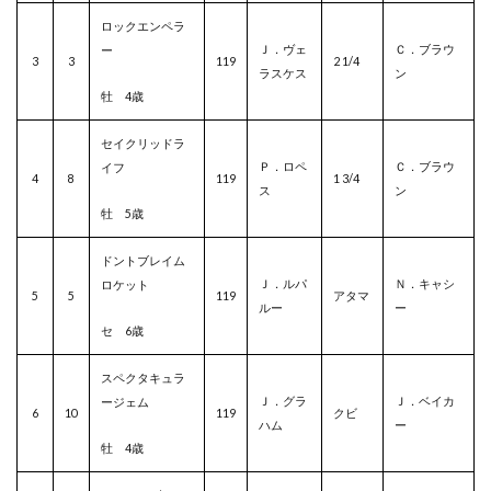
ロックエンペラ
Ｊ．ヴェ
Ｃ．ブラウ
ー
3
3
119
2 1/4
ラスケス
ン
牡 4歳
セイクリッドラ
Ｐ．ロペ
Ｃ．ブラウ
イフ
4
8
119
1 3/4
ス
ン
牡 5歳
ドントブレイム
Ｊ．ルパ
Ｎ．キャシ
ロケット
5
5
119
アタマ
ルー
ー
セ 6歳
スペクタキュラ
Ｊ．グラ
Ｊ．ベイカ
ージェム
6
10
119
クビ
ハム
ー
牡 4歳