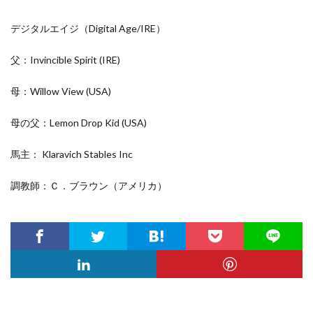
デジタルエイジ（Digital Age/
IRE
）
父：Invincible Spirit
(IRE)
母：Willow View
(USA)
母の父：Lemon Drop Kid
(USA)
馬主： Klaravich Stables Inc
調教師：Ｃ．ブラウン（アメリカ）