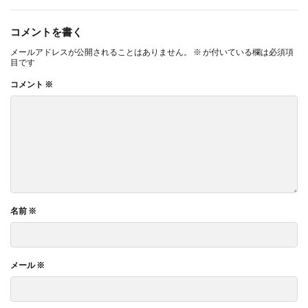
コメントを書く
メールアドレスが公開されることはありません。
※
が付いている欄は必須項
目です
コメント
※
名前
※
メール
※