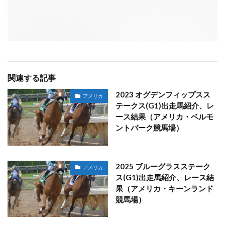
関連する記事
2023 オグデンフィップスス
アメリカ
テークス(G1)出走馬紹介、レ
ース結果（アメリカ・ベルモ
ントパーク競馬場）
2025 ブルーグラスステーク
アメリカ
ス(G1)出走馬紹介、レース結
果（アメリカ・キーンランド
競馬場）