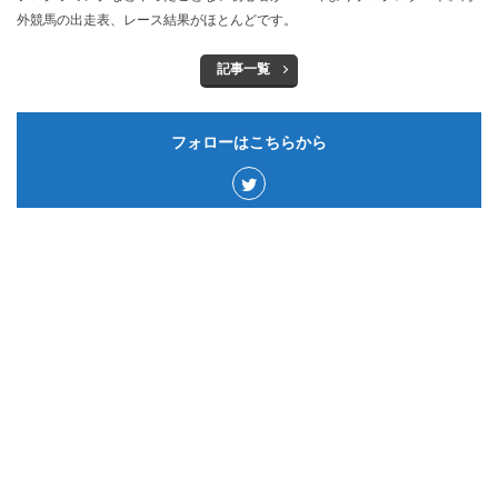
外競馬の出走表、レース結果がほとんどです。
記事一覧
フォローはこちらから
カテゴリー
サウジアラビア
50
ゲーム&アプリ
15