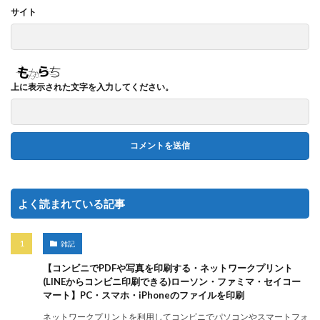
サイト
上に表示された文字を入力してください。
よく読まれている記事
雑記
【コンビニでPDFや写真を印刷する・ネットワークプリント
(LINEからコンビニ印刷できる)ローソン・ファミマ・セイコー
マート】PC・スマホ・iPhoneのファイルを印刷
ネットワークプリントを利用してコンビニでパソコンやスマートフォ