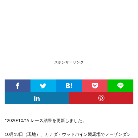
スポンサーリンク
*2020/10/19 レース結果を更新しました。
10月18日（現地）、カナダ・ウッドバイン競馬場
でノーザンダン