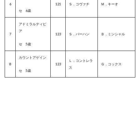
6
121
Ｓ．コヴァチ
Ｍ．キーオ
セ 6歳
アドミラルティピ
ア
7
123
Ｓ．バーハン
Ｂ．ミンシャル
セ 5歳
カウントアゲイン
Ｌ．コントレラ
8
123
Ｇ．コックス
ス
セ 5歳