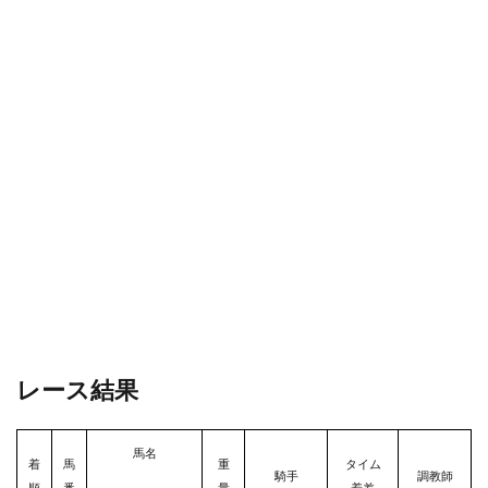
レース結果
馬名
着
馬
重
タイム
騎手
調教師
順
番
量
着差