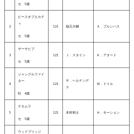
セ 5歳
ピースオブエカテ
ィ
2
121
福元大輔
Ａ．ブルンハス
セ 5歳
サーサヒブ
3
121
Ｊ．スタイン
Ｋ．アタード
セ 5歳
ジャングルファイ
Ｒ．ヘルナンデ
ター
4
121
Ｍ．ドイル
ス
牡 4歳
ナカムラ
5
121
木村和士
Ｈ．モーション
セ 5歳
ウッドブリッジ