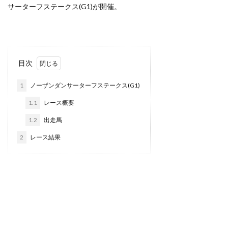
サーターフステークス(G1)が開催。
目次
1
ノーザンダンサーターフステークス(G1)
1.1
レース概要
1.2
出走馬
2
レース結果