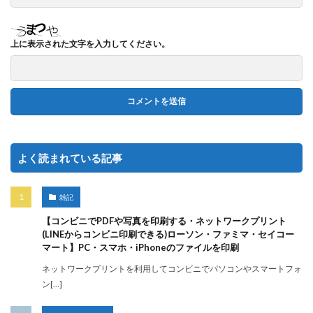
上に表示された文字を入力してください。
よく読まれている記事
雑記
【コンビニでPDFや写真を印刷する・ネットワークプリント
(LINEからコンビニ印刷できる)ローソン・ファミマ・セイコー
マート】PC・スマホ・iPhoneのファイルを印刷
ネットワークプリントを利用してコンビニでパソコンやスマートフォ
ン[…]