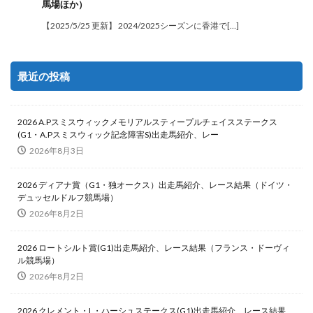
馬場ほか）
【2025/5/25 更新】 2024/2025シーズンに香港で[…]
最近の投稿
2026 A.Pスミスウィックメモリアルスティープルチェイスステークス
(G1・A.Pスミスウィック記念障害S)出走馬紹介、レー
2026年8月3日
2026 ディアナ賞（G1・独オークス）出走馬紹介、レース結果（ドイツ・
デュッセルドルフ競馬場）
2026年8月2日
2026 ロートシルト賞(G1)出走馬紹介、レース結果（フランス・ドーヴィ
ル競馬場）
2026年8月2日
2026 クレメント・L・ハーシュステークス(G1)出走馬紹介、レース結果