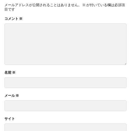
メールアドレスが公開されることはありません。
※
が付いている欄は必須項
目です
コメント
※
名前
※
メール
※
サイト