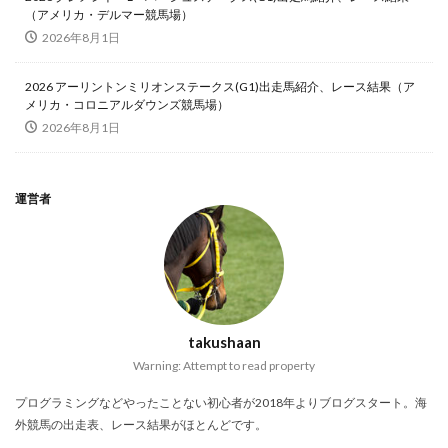
（アメリカ・デルマー競馬場）
2026年8月1日
2026 アーリントンミリオンステークス(G1)出走馬紹介、レース結果（ア
メリカ・コロニアルダウンズ競馬場）
2026年8月1日
運営者
takushaan
Warning: Attempt to read property
プログラミングなどやったことない初心者が2018年よりブログスタート。海
外競馬の出走表、レース結果がほとんどです。