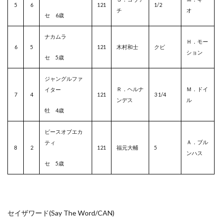
5
6
121
1/2
チ
オ
セ 6歳
ナカムラ
Ｈ．モー
6
5
121
木村和士
クビ
ション
セ 5歳
ジャングルファ
Ｒ．ヘルナ
Ｍ．ドイ
イター
7
4
121
3 1/4
ンデス
ル
牡 4歳
ピースオブエカ
Ａ．ブル
ティ
8
2
121
福元大輔
5
ンハス
セ 5歳
セイザワード(Say The Word/
CAN
)