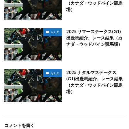
（カナダ・ウッドバイン競馬
場）
2025 サマーステークス(G1)
カナダ
出走馬紹介、レース結果（カ
ナダ・ウッドバイン競馬場）
2025 ナタルマステークス
カナダ
(G1)出走馬紹介、レース結果
（カナダ・ウッドバイン競馬
場）
コメントを書く