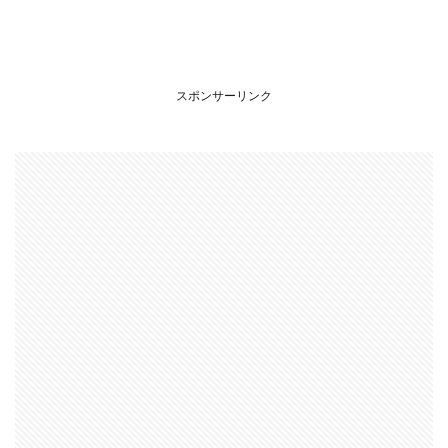
スポンサーリンク