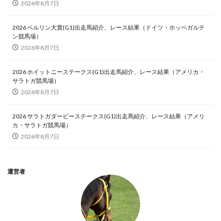
2026年8月7日
2026 ベルリン大賞(G1)出走馬紹介、レース結果（ドイツ・ホッペガルテ
ン競馬場）
2026年8月7日
2026 ホイットニーステークス(G1)出走馬紹介、レース結果（アメリカ・
サラトガ競馬場）
2026年8月7日
2026 サラトガダービーステークス(G1)出走馬紹介、レース結果（アメリ
カ・サラトガ競馬場）
2026年8月7日
運営者