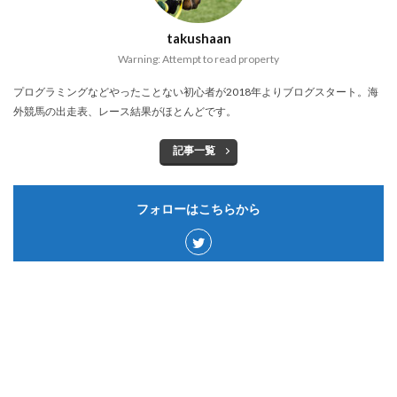
takushaan
Warning: Attempt to read property
プログラミングなどやったことない初心者が2018年よりブログスタート。海
外競馬の出走表、レース結果がほとんどです。
記事一覧
フォローはこちらから
カテゴリー