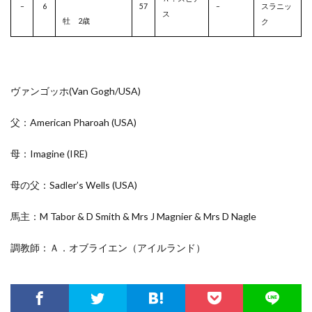
–
6
57
–
スラニッ
ス
牡 2歳
ク
ヴァンゴッホ(Van Gogh/
USA
)
父：American Pharoah
(USA)
母：Imagine
(IRE)
母の父：Sadler’s Wells
(USA)
馬主：M Tabor & D Smith & Mrs J Magnier & Mrs D Nagle
調教師：Ａ．オブライエン（アイルランド）