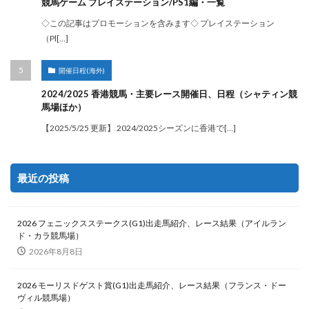
競馬ゲーム プレイステーション/PS1編・一覧
◇この記事はプロモーションを含みます◇ プレイステーション
（Pl[…]
開催日程(海外)
2024/2025 香港競馬・主要レース開催日、日程（シャティン競
馬場ほか）
【2025/5/25 更新】 2024/2025シーズンに香港で[…]
最近の投稿
2026 フェニックスステークス(G1)出走馬紹介、レース結果（アイルラン
ド・カラ競馬場）
2026年8月8日
2026 モーリスドゲスト賞(G1)出走馬紹介、レース結果（フランス・ドー
ヴィル競馬場）