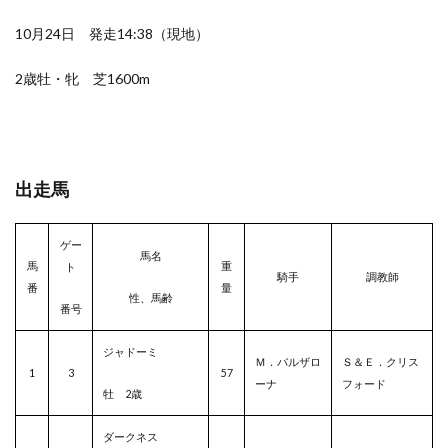
10月24日 発走14:38（現地）
2歳牡・牝 芝1600m
出走馬
ゲー
馬名
馬
重
ト
騎手
調教師
番
量
性、馬齢
番号
ジャドーミ
Ｍ．バルザロ
Ｓ＆Ｅ．クリス
1
3
57
ーナ
フォード
牡 2歳
ダークネス