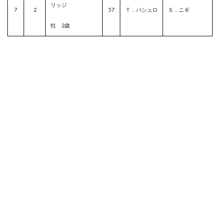
リッジ
7
2
57
Ｔ．バシュロ
Ｓ．ニギ
牡 2歳