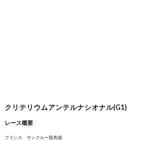
クリテリウムアンテルナシオナル(G1)
レース概要
フランス サンクルー競馬場