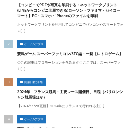
【コンビニでPDFや写真を印刷する・ネットワークプリント
(LINEからコンビニ印刷できる)ローソン・ファミマ・セイコー
マート】PC・スマホ・iPhoneのファイルを印刷
ネットワークプリントを利用してコンビニでパソコンやスマートフォ
ン[…]
ゲーム&アプリ
競馬ゲーム スーパーファミコン/SFC編・一覧【レトロゲーム】
◇この記事はプロモーションを含みます◇ ここでは、スーパーファ
ミ[…]
開催日程(海外)
2024年 フランス競馬・主要レース開催日、日程（パリロンシ
ャン競馬場ほか）
【2024/11/28 更新】 2024年にフランスで行われる主[…]
ゲーム&アプリ