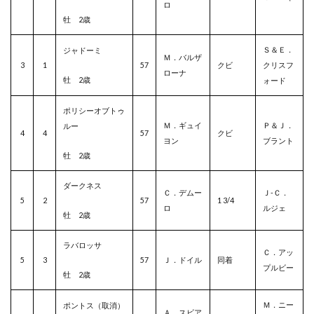
ロ
牡 2歳
Ｓ＆Ｅ．
ジャドーミ
Ｍ．バルザ
3
1
57
クビ
クリスフ
ローナ
牡 2歳
ォード
ポリシーオブトゥ
Ｍ．ギュイ
Ｐ＆Ｊ．
ルー
4
4
57
クビ
ヨン
ブラント
牡 2歳
ダークネス
Ｃ．デムー
Ｊ-Ｃ．
5
2
57
1 3/4
ロ
ルジェ
牡 2歳
ラバロッサ
Ｃ．アッ
5
3
57
Ｊ．ドイル
同着
プルビー
牡 2歳
Ｍ．ニー
ポントス（取消）
Ａ．スビア