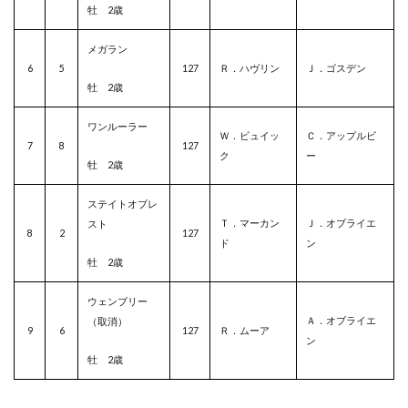
牡 2歳
メガラン
6
5
127
Ｒ．ハヴリン
Ｊ．ゴスデン
牡 2歳
ワンルーラー
Ｗ．ビュイッ
Ｃ．アップルビ
7
8
127
ク
ー
牡 2歳
ステイトオブレ
Ｔ．マーカン
Ｊ．オブライエ
スト
8
2
127
ド
ン
牡 2歳
ウェンブリー
Ａ．オブライエ
（取消）
9
6
127
Ｒ．ムーア
ン
牡 2歳