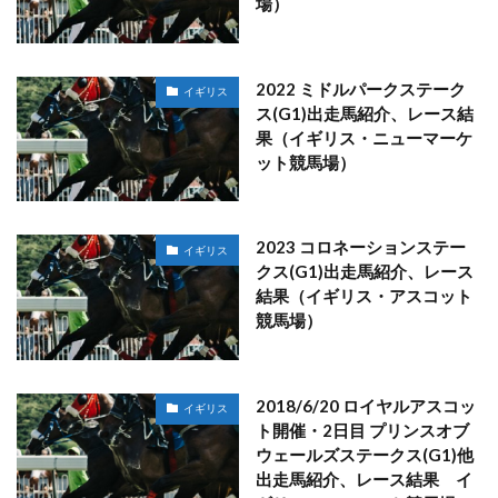
場）
2022 ミドルパークステーク
イギリス
ス(G1)出走馬紹介、レース結
果（イギリス・ニューマーケ
ット競馬場）
2023 コロネーションステー
イギリス
クス(G1)出走馬紹介、レース
結果（イギリス・アスコット
競馬場）
2018/6/20 ロイヤルアスコッ
イギリス
ト開催・2日目 プリンスオブ
ウェールズステークス(G1)他
出走馬紹介、レース結果 イ