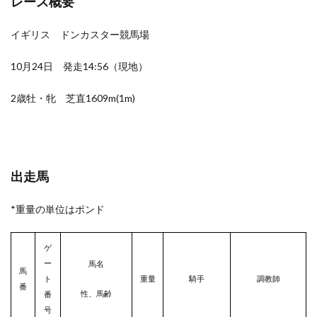
レース概要
イギリス ドンカスター競馬場
10月24日 発走14:56（現地）
2歳牡・牝 芝直1609m(1m)
出走馬
*重量の単位はポンド
ゲ
ー
馬名
馬
ト
重量
騎手
調教師
番
性、馬齢
番
号