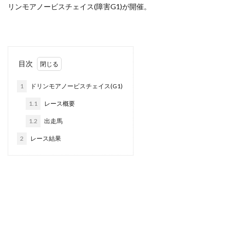
リンモアノービスチェイス(障害G1)が開催。
目次
1
ドリンモアノービスチェイス(G1)
1.1
レース概要
1.2
出走馬
2
レース結果