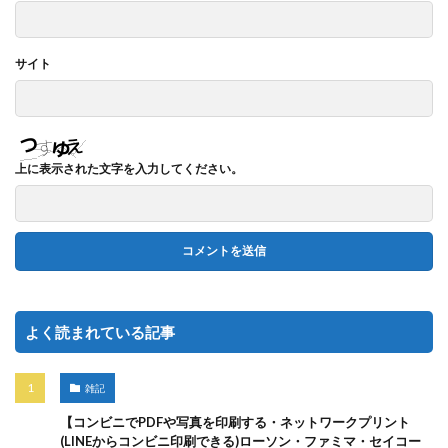
サイト
上に表示された文字を入力してください。
よく読まれている記事
雑記
【コンビニでPDFや写真を印刷する・ネットワークプリント
(LINEからコンビニ印刷できる)ローソン・ファミマ・セイコー