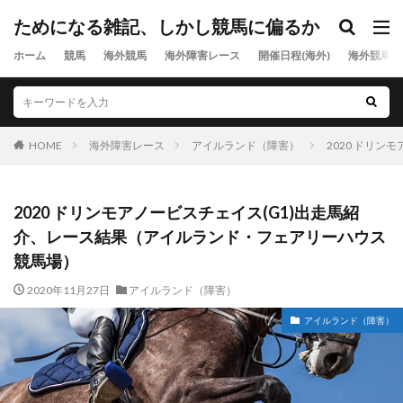
ためになる雑記、しかし競馬に偏るか
ホーム
競馬
海外競馬
海外障害レース
開催日程(海外)
海外競馬出
HOME
海外障害レース
アイルランド（障害）
2020 ドリ
2020 ドリンモアノービスチェイス(G1)出走馬紹
介、レース結果（アイルランド・フェアリーハウス
競馬場）
2020年11月27日
アイルランド（障害）
アイルランド（障害）