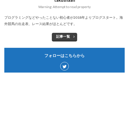
Warning: Attempt to read property
プログラミングなどやったことない初心者が2018年よりブログスタート。海
外競馬の出走表、レース結果がほとんどです。
記事一覧
フォローはこちらから
カテゴリー
サウジアラビア
50