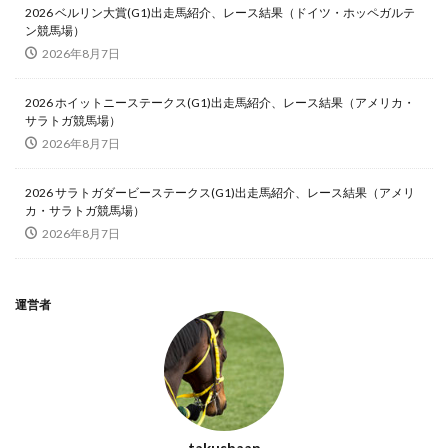
2026 ベルリン大賞(G1)出走馬紹介、レース結果（ドイツ・ホッペガルテ
ン競馬場）
2026年8月7日
2026 ホイットニーステークス(G1)出走馬紹介、レース結果（アメリカ・
サラトガ競馬場）
2026年8月7日
2026 サラトガダービーステークス(G1)出走馬紹介、レース結果（アメリ
カ・サラトガ競馬場）
2026年8月7日
運営者
takushaan