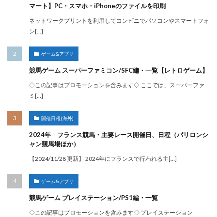
マート】PC・スマホ・iPhoneのファイルを印刷
ネットワークプリントを利用してコンビニでパソコンやスマートフォ
ン[…]
ゲーム&アプリ
競馬ゲーム スーパーファミコン/SFC編・一覧【レトロゲーム】
◇この記事はプロモーションを含みます◇ ここでは、スーパーファ
ミ[…]
開催日程(海外)
2024年 フランス競馬・主要レース開催日、日程（パリロンシ
ャン競馬場ほか）
【2024/11/28 更新】 2024年にフランスで行われる主[…]
ゲーム&アプリ
競馬ゲーム プレイステーション/PS1編・一覧
◇この記事はプロモーションを含みます◇ プレイステーション