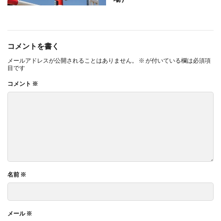
コメントを書く
メールアドレスが公開されることはありません。
※
が付いている欄は必須項
目です
コメント
※
名前
※
メール
※