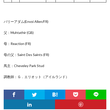
バリーアダム(Envoi Allen/
FR
)
父：Muhtathir
(GB)
母：Reaction
(FR)
母の父：Saint Des Saints
(FR)
馬主：Cheveley Park Stud
調教師：Ｇ．エリオット（アイルランド）