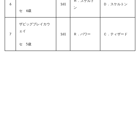
Ｈ．スケルト
6
161
Ｄ．スケルトン
ン
セ 6歳
ザビッグブレイカウ
ェイ
7
161
Ｒ．パワー
Ｃ．ティザード
セ 5歳