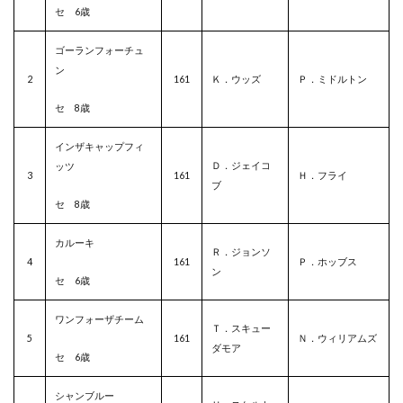
セ 6歳
ゴーランフォーチュ
ン
2
161
Ｋ．ウッズ
Ｐ．ミドルトン
セ 8歳
インザキャップフィ
Ｄ．ジェイコ
ッツ
3
161
Ｈ．フライ
ブ
セ 8歳
カルーキ
Ｒ．ジョンソ
4
161
Ｐ．ホッブス
ン
セ 6歳
ワンフォーザチーム
Ｔ．スキュー
5
161
Ｎ．ウィリアムズ
ダモア
セ 6歳
シャンブルー