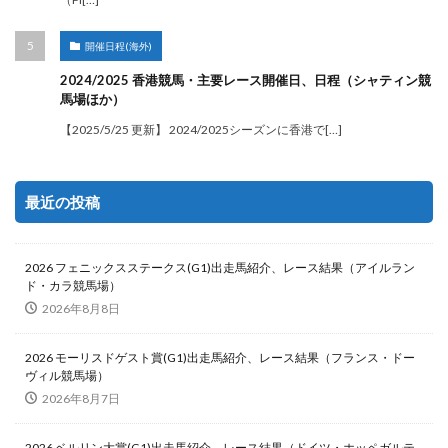
開催日程(海外)
2024/2025 香港競馬・主要レース開催日、日程（シャティン競
馬場ほか）
【2025/5/25 更新】 2024/2025シーズンに香港で[…]
最近の投稿
2026 フェニックスステークス(G1)出走馬紹介、レース結果（アイルラン
ド・カラ競馬場）
2026年8月8日
2026 モーリスドゲスト賞(G1)出走馬紹介、レース結果（フランス・ドー
ヴィル競馬場）
2026年8月7日
2026 ベルリン大賞(G1)出走馬紹介、レース結果（ドイツ・ホッペガルテ