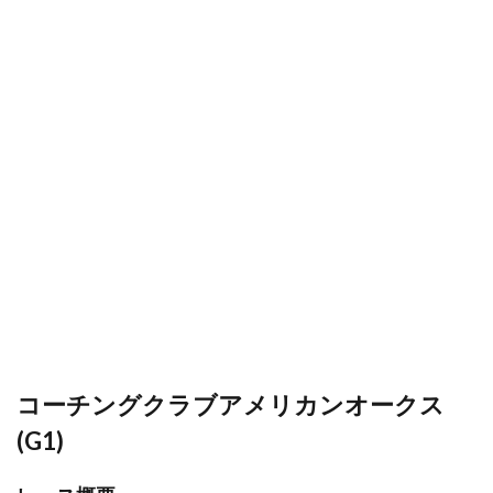
コーチングクラブアメリカンオークス
(G1)