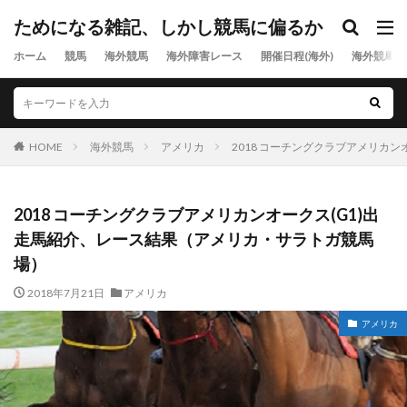
ためになる雑記、しかし競馬に偏るか
ホーム
競馬
海外競馬
海外障害レース
開催日程(海外)
海外競馬出
HOME
海外競馬
アメリカ
2018 コーチングクラブアメリカ
2018 コーチングクラブアメリカンオークス(G1)出
走馬紹介、レース結果（アメリカ・サラトガ競馬
場）
2018年7月21日
アメリカ
アメリカ