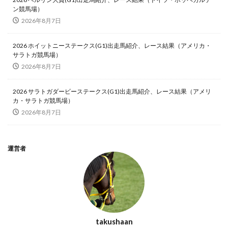
ン競馬場）
2026年8月7日
2026 ホイットニーステークス(G1)出走馬紹介、レース結果（アメリカ・
サラトガ競馬場）
2026年8月7日
2026 サラトガダービーステークス(G1)出走馬紹介、レース結果（アメリ
カ・サラトガ競馬場）
2026年8月7日
運営者
takushaan