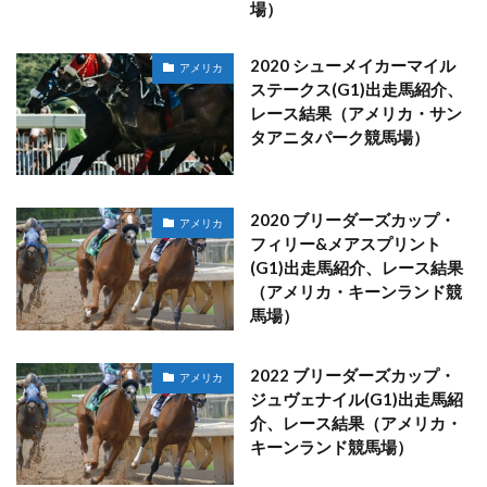
場）
2020 シューメイカーマイル
アメリカ
ステークス(G1)出走馬紹介、
レース結果（アメリカ・サン
タアニタパーク競馬場）
2020 ブリーダーズカップ・
アメリカ
フィリー&メアスプリント
(G1)出走馬紹介、レース結果
（アメリカ・キーンランド競
馬場）
2022 ブリーダーズカップ・
アメリカ
ジュヴェナイル(G1)出走馬紹
介、レース結果（アメリカ・
キーンランド競馬場）