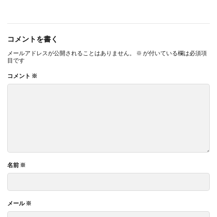
コメントを書く
メールアドレスが公開されることはありません。
※
が付いている欄は必須項
目です
コメント
※
名前
※
メール
※