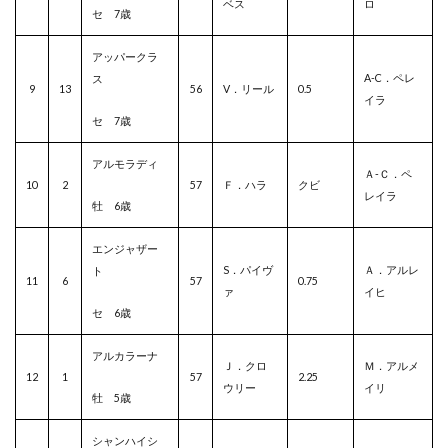
ベス
ロ
セ 7歳
アッパークラ
A-C．ペレ
ス
9
13
56
V．リール
0.5
イラ
セ 7歳
アルモラディ
Ａ-Ｃ．ペ
10
2
57
Ｆ．ハラ
クビ
レイラ
牡 6歳
エンジャザー
S．パイヴ
Ａ．アルレ
ト
11
6
57
0.75
ァ
イヒ
セ 6歳
アルカラーナ
Ｊ．クロ
Ｍ．アルメ
12
1
57
2.25
ウリー
イリ
牡 5歳
シャンハイシ