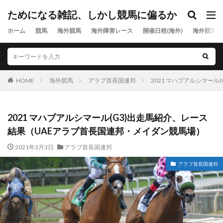
ためになる雑記、しかし競馬に偏るか
ホーム
競馬
海外競馬
海外障害レース
開催日程(海外)
海外競馬出
HOME
海外競馬
アラブ首長国連邦
2021 マハブアルシマー
2021 マハブアルシマール(G3)出走馬紹介、レース
結果（UAEアラブ首長国連邦・メイダン競馬場）
2021年3月3日
アラブ首長国連邦
アラブ首長国連邦