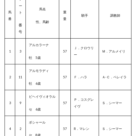
ー
馬名
馬
重
ト
騎手
調教師
番
量
性、馬齢
番
号
アルカラーナ
Ｊ．クロウリ
1
3
57
Ｍ．アルメイリ
ー
牡 5歳
アルモラディ
2
11
57
Ｆ．ハラ
Ａ-Ｃ．ペレイラ
牡 6歳
ビヘイヴィオラル
Ｐ．コスグレ
3
9
57
Ｓ．シーマー
イヴ
セ 6歳
ボシャール
4
2
57
R．マレン
Ｓ．シーマー
セ 8歳