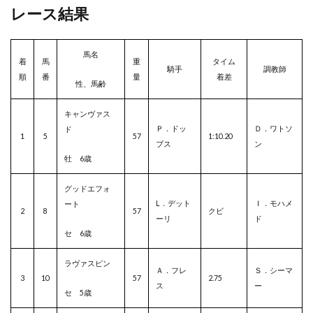
レース結果
馬名
着
馬
重
タイム
騎手
調教師
順
番
量
着差
性、馬齢
キャンヴァス
Ｐ．ドッ
Ｄ．ワトソ
ド
1
5
57
1:10.20
ブス
ン
牡 6歳
グッドエフォ
L．デット
Ｉ．モハメ
ート
2
8
57
クビ
ーリ
ド
セ 6歳
ラヴァスピン
Ａ．フレ
Ｓ．シーマ
3
10
57
2.75
ス
ー
セ 5歳