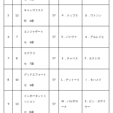
キャンヴァスド
5
12
57
Ｐ．ドッブス
Ｄ．ワトソン
牡 6歳
エンジャザート
6
7
57
S．パイヴァ
Ａ．アルレイヒ
セ 6歳
エスラコ
7
8
57
Ｅ．チャベス
F．カストロ
セ 7歳
グッドエフォート
8
10
57
L．デットーリ
Ｉ．モハメド
セ 6歳
インポータントミ
Ｍ．バルザロ
S．ビン・ガデイ
ッション
9
13
57
ーナ
ヤー
セ 8歳