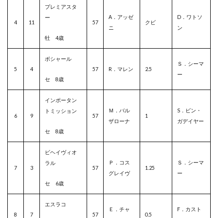
プレミアスタ
A．アッゼ
D．ワトソ
ー
4
11
57
クビ
ニ
ン
牡 4歳
ボシャール
Ｓ．シーマ
5
4
57
R．マレン
2.5
ー
セ 8歳
インポータン
Ｍ．バル
S．ビン・
トミッション
6
9
57
1
ザローナ
ガデイヤー
セ 8歳
ビヘイヴィオ
Ｐ．コス
Ｓ．シーマ
ラル
7
3
57
1.25
グレイヴ
ー
セ 6歳
エスラコ
Ｅ．チャ
F．カスト
8
7
57
0.5