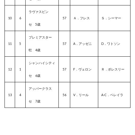
ラヴァスピン
10
6
57
Ａ．フレス
Ｓ．シーマー
セ 5歳
プレミアスター
11
5
57
A．アッゼニ
D．ワトソン
牡 4歳
シャンハイシティ
12
1
57
F．ヴェロン
Ｒ．ボレスリー
セ 6歳
アッパークラス
13
4
56
V．リール
A-C．ペレイラ
セ 7歳