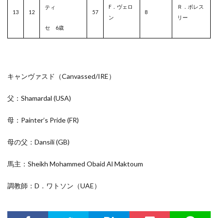
F．ヴェロ
Ｒ．ボレス
ティ
13
12
57
8
ン
リー
セ 6歳
キャンヴァスド（Canvassed/
IRE
）
父：Shamardal
(USA)
母：Painter’s Pride
(FR)
母の父：Dansili
(GB)
馬主：Sheikh Mohammed Obaid Al Maktoum
調教師：D．ワトソン（UAE）