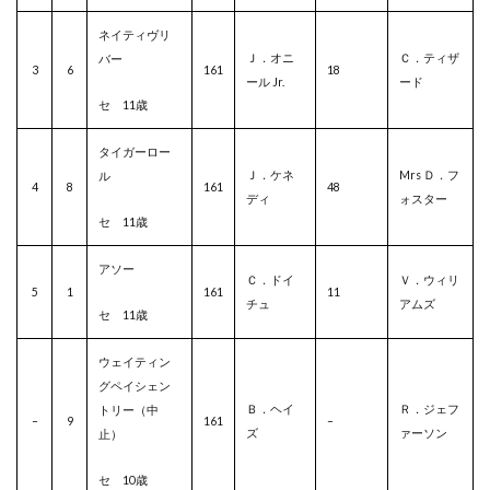
ネイティヴリ
Ｊ．オニ
Ｃ．ティザ
バー
3
6
161
18
ール Jr.
ード
セ 11
歳
タイガーロー
Ｊ．ケネ
Mrs Ｄ．フ
ル
4
8
161
48
ディ
ォスター
セ 11歳
アソー
Ｃ．ドイ
Ｖ．ウィリ
5
1
161
11
チュ
アムズ
セ 11歳
ウェイティン
グペイシェン
Ｂ．ヘイ
Ｒ．ジェフ
トリー（中
–
9
161
–
ズ
ァーソン
止）
セ 10歳