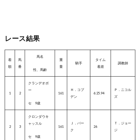
レース結果
馬名
着
馬
重
タイム
騎手
調教師
順
番
量
着差
性、馬齢
クランデオボ
Ｈ．コブ
Ｐ．ニコル
ー
1
2
161
6:25.94
デン
ズ
セ 9歳
クロンダウキ
Ｊ．バー
Ｔ．ジョー
ャッスル
2
3
161
26
ク
ジ
セ 9歳