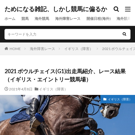
ためになる雑記、しかし競馬に偏るか
ホーム
競馬
海外競馬
海外障害レース
開催日程(海外)
海外競馬出
HOME
海外障害レース
イギリス（障害）
2021 ボウルチェ
2021 ボウルチェイス(G1)出走馬紹介、レース結果
（イギリス・エイントリー競馬場）
2021年4月8日
イギリス（障害）
イギリス（障害）