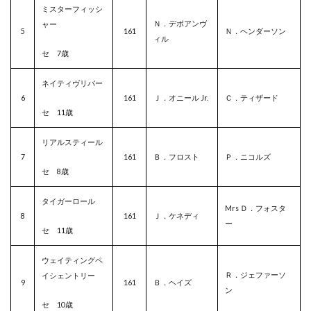
ミスターフィッシ
Ｎ．デボアンヴ
ャー
5
161
Ｎ．ヘンダーソン
ィル
セ 7歳
ネイティヴリバー
6
161
Ｊ．オニール Jr.
Ｃ．ティザード
セ 11
歳
リアルスティール
7
161
Ｂ．フロスト
Ｐ．ニコルズ
セ 8歳
タイガーロール
Mrs Ｄ．フォスタ
8
161
Ｊ．ケネディ
ー
セ 11歳
ウェイティングペ
Ｒ．ジェファーソ
イシェントリー
9
161
Ｂ．ヘイズ
ン
セ 10歳