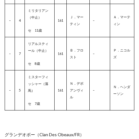
ミリタリアン
Ｊ．マー
Ａ．マーテ
（中止）
–
4
161
–
ティン
ィン
セ 11歳
リアルスティ
Ｂ．フロ
Ｐ．ニコル
ール（中止）
–
7
161
–
スト
ズ
セ 8歳
ミスターフィ
Ｎ．デボ
ッシャー（落
Ｎ．ヘンダ
–
5
161
アンヴィ
–
馬）
ーソン
ル
セ 7歳
グランデオボー（Clan Des Obeaux/
FR
）