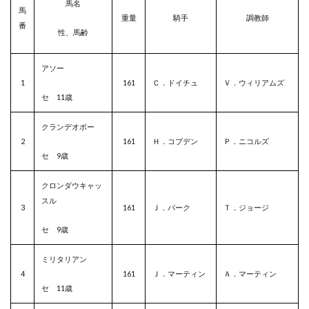
馬名
馬
重量
騎手
調教師
番
性、馬齢
アソー
1
161
Ｃ．ドイチュ
Ｖ．ウィリアムズ
セ 11歳
クランデオボー
2
161
Ｈ．コブデン
Ｐ．ニコルズ
セ 9歳
クロンダウキャッ
スル
3
161
Ｊ．バーク
Ｔ．ジョージ
セ 9歳
ミリタリアン
4
161
Ｊ．マーティン
Ａ．マーティン
セ 11歳