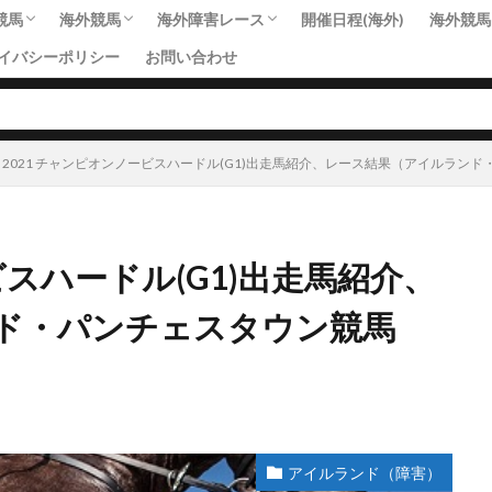
競馬
海外競馬
海外障害レース
開催日程(海外)
海外競馬
イバシーポリシー
お問い合わせ
中央競馬
アイルランド
アメリカ
アラブ首長国連邦
イギリス
オーストラリア
カナダ
サウジアラビア
ドイツ
フランス
香港
南アフリカ
その他国・地域
アイルランド（障害）
イギリス（障害）
フランス（障害）
その他国・地域（障害）
2021 チャンピオンノービスハードル(G1)出走馬紹介、レース結果（アイルラン
ビスハードル(G1)出走馬紹介、
ド・パンチェスタウン競馬
アイルランド（障害）