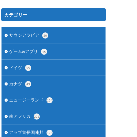
カテゴリー
サウジアラビア
50
ゲーム&アプリ
15
ドイツ
59
カナダ
43
ニュージーランド
154
南アフリカ
221
アラブ首長国連邦
124