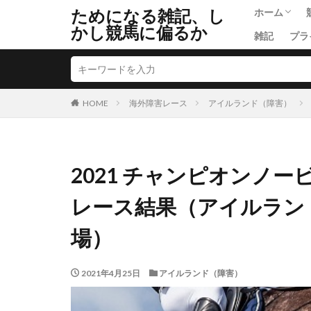
ためになる雑記、し
ホーム
かし競馬に偏るか
雑記
プラ
ごあいさつ
HOME
海外障害レース
アイルランド（障害）
2021 チャンピオンノー
レース結果（アイルラン
場）
2021年4月25日
アイルランド（障害）