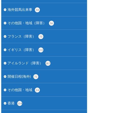
海外競馬出来事
44
その他国・地域（障害）
56
フランス（障害）
73
イギリス（障害）
315
アイルランド（障害）
287
開催日程(海外)
71
その他国・地域
34
香港
154