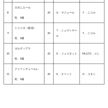
ロボニエール
8
65
Ｇ．マジュール
Ｆ．ニコル
牝 4歳
トリリガ（取消）
Ｔ．シュヴィヤー
9
65
Ｆ．ニコル
ル
牝 4歳
ガルディアラ
10
65
Ｒ．ジュリオット
MLLE D．メレ
牝 4歳
クイーンデュベルレ
11
65
Ｋ．ナベット
Ｄ．コタン
牝 4歳