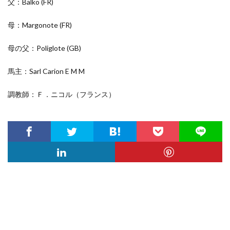
父：Balko
(FR)
母：Margonote
(FR)
母の父：Poliglote
(GB)
馬主：Sarl Carion E M M
調教師：Ｆ．ニコル（フランス）