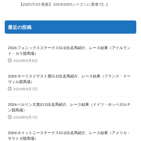
【2025/5/25 更新】 2024/2025シーズンに香港で[…]
最近の投稿
2026 フェニックスステークス(G1)出走馬紹介、レース結果（アイルラン
ド・カラ競馬場）
2026年8月8日
2026 モーリスドゲスト賞(G1)出走馬紹介、レース結果（フランス・ドー
ヴィル競馬場）
2026年8月7日
2026 ベルリン大賞(G1)出走馬紹介、レース結果（ドイツ・ホッペガルテ
ン競馬場）
2026年8月7日
2026 ホイットニーステークス(G1)出走馬紹介、レース結果（アメリカ・
サラトガ競馬場）