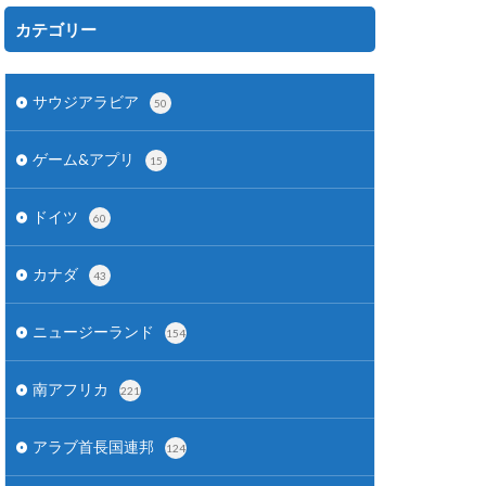
カテゴリー
サウジアラビア
50
ゲーム&アプリ
15
ドイツ
60
カナダ
43
ニュージーランド
154
南アフリカ
221
アラブ首長国連邦
124