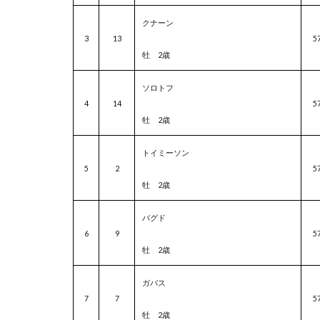
クナーン
3
13
5
牡 2歳
ソロトフ
4
14
5
牡 2歳
トイミーソン
5
2
5
牡 2歳
バグド
6
9
5
牡 2歳
ガバス
7
7
5
牡 2歳