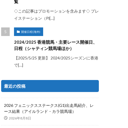
覧
◇この記事はプロモーションを含みます◇ プレ
イステーション（Pl[…]
開催日程(海外)
2024/2025 香港競馬・主要レース開催日、
日程（シャティン競馬場ほか）
【2025/5/25 更新】 2024/2025シーズンに香港
で[…]
最近の投稿
2026 フェニックスステークス(G1)出走馬紹介、レ
ース結果（アイルランド・カラ競馬場）
2026年8月8日