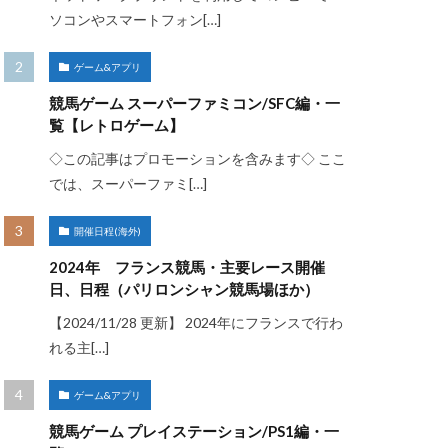
ソコンやスマートフォン[…]
ゲーム&アプリ
競馬ゲーム スーパーファミコン/SFC編・一
覧【レトロゲーム】
◇この記事はプロモーションを含みます◇ ここ
では、スーパーファミ[…]
開催日程(海外)
2024年 フランス競馬・主要レース開催
日、日程（パリロンシャン競馬場ほか）
【2024/11/28 更新】 2024年にフランスで行わ
れる主[…]
ゲーム&アプリ
競馬ゲーム プレイステーション/PS1編・一