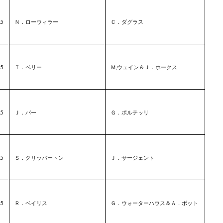
.5
Ｎ．ローウィラー
Ｃ．ダグラス
.5
Ｔ．ベリー
Ｍ,ウェイン＆Ｊ．ホークス
.5
Ｊ．パー
Ｇ．ポルテッリ
.5
Ｓ．クリッパートン
Ｊ．サージェント
.5
Ｒ．ベイリス
Ｇ．ウォーターハウス＆Ａ．ボット