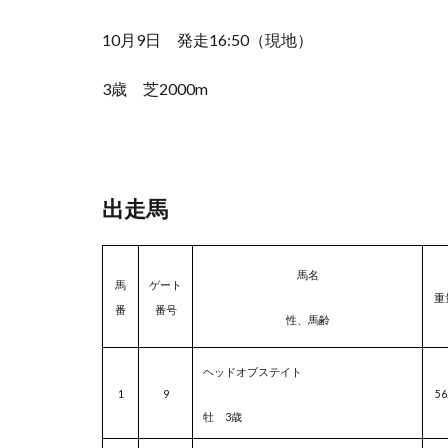
10月9日 発走16:50（現地）
3歳 芝2000m
出走馬
馬名
馬
ゲート
重
番
番号
性、馬齢
ヘッドオブステイト
1
9
56
牡 3歳