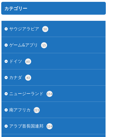
カテゴリー
サウジアラビア
50
ゲーム&アプリ
15
ドイツ
60
カナダ
43
ニュージーランド
154
南アフリカ
221
アラブ首長国連邦
124