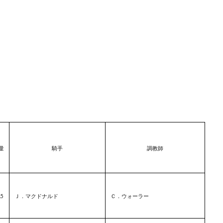
量
騎手
調教師
.5
Ｊ．マクドナルド
Ｃ．ウォーラー