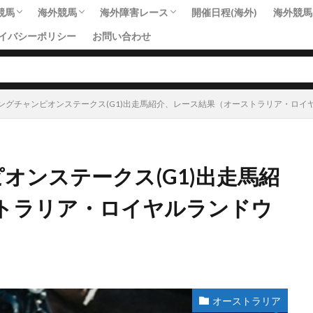
競馬
海外競馬
海外障害レース
開催日程(海外)
海外競馬
イバシーポリシー
お問い合わせ
中央競馬
アイルランド
アメリカ
アラブ首長国連邦
イギリス
オーストラリア
カナダ
サウジアラビア
ドイツ
フランス
香港
南アフリカ
その他国・地域
アイルランド（障害）
イギリス（障害）
フランス（障害）
その他国・地域（障害）
プリングチャンピオンステークス(G1)出走馬紹介、レース結果（オーストラリア・ロ
ピオンステークス(G1)出走馬紹
トラリア・ロイヤルランドウ
オーストラリア