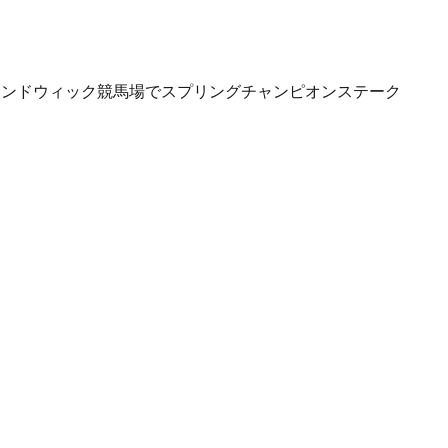
ランドウィック競馬場でスプリングチャンピオンステーク