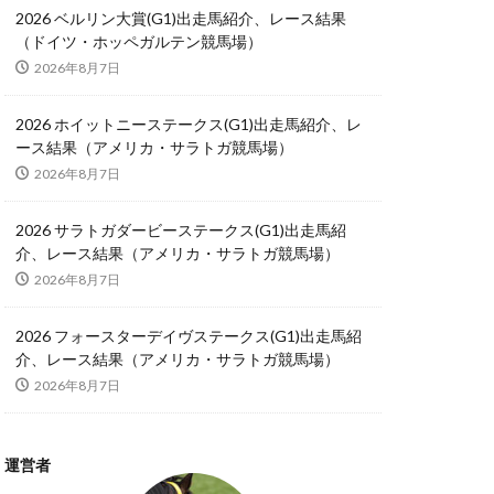
2026 ベルリン大賞(G1)出走馬紹介、レース結果
（ドイツ・ホッペガルテン競馬場）
2026年8月7日
2026 ホイットニーステークス(G1)出走馬紹介、レ
ース結果（アメリカ・サラトガ競馬場）
2026年8月7日
2026 サラトガダービーステークス(G1)出走馬紹
介、レース結果（アメリカ・サラトガ競馬場）
2026年8月7日
2026 フォースターデイヴステークス(G1)出走馬紹
介、レース結果（アメリカ・サラトガ競馬場）
2026年8月7日
運営者