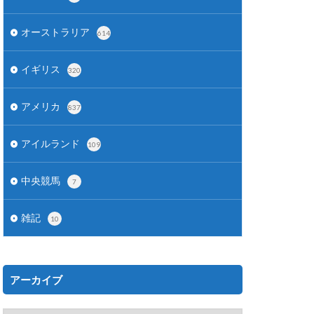
オーストラリア
614
イギリス
320
アメリカ
837
アイルランド
109
中央競馬
7
雑記
10
アーカイブ