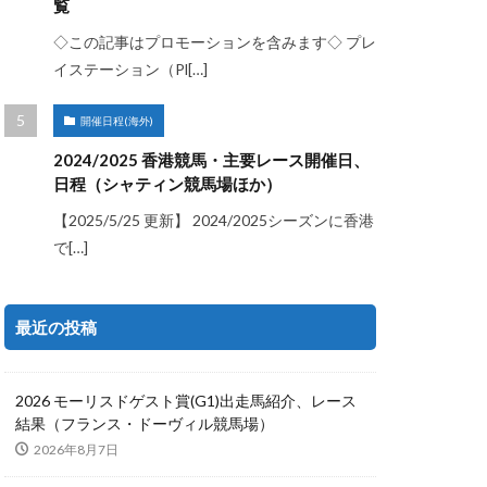
覧
◇この記事はプロモーションを含みます◇ プレ
イステーション（Pl[…]
開催日程(海外)
2024/2025 香港競馬・主要レース開催日、
日程（シャティン競馬場ほか）
【2025/5/25 更新】 2024/2025シーズンに香港
で[…]
最近の投稿
2026 モーリスドゲスト賞(G1)出走馬紹介、レース
結果（フランス・ドーヴィル競馬場）
2026年8月7日