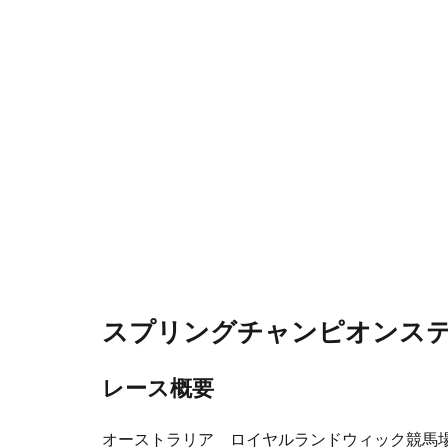
スプリングチャンピオンステー
レース概要
オーストラリア ロイヤルランドウィック競馬