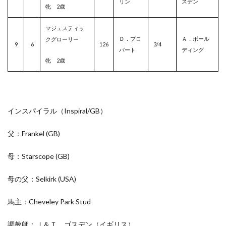
リン
スデン
牝 2歳
マジェスティッ
Ｄ．プロ
Ａ．ボール
クグローリー
9
6
126
3/4
バート
ディング
牝 2歳
インスパイラル（Inspiral/
GB
）
父：Frankel
(GB)
母：Starscope
(GB)
母の父：Selkirk
(USA)
馬主：Cheveley Park Stud
調教師：Ｊ＆Ｔ．ゴスデン（イギリス）