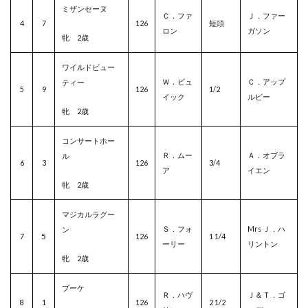
ミザンセーヌ
Ｃ．ファ
Ｊ．ファー
4
7
126
短頭
ロン
ガソン
牝 2歳
ワイルドビュー
Ｗ．ビュ
Ｃ．アップ
ティー
5
9
126
1/2
イック
ルビー
牝 2歳
コンサートホー
Ｒ．ムー
Ａ．オブラ
ル
6
3
126
3/4
ア
イエン
牝 2歳
マジカルラグー
Ｓ．フォ
Mrs Ｊ．ハ
ン
5
7
126
1 1/4
ーリー
リントン
牝 2歳
ブーケ
Ｒ．ハヴ
Ｊ＆Ｔ．ゴ
8
1
126
2 1/2