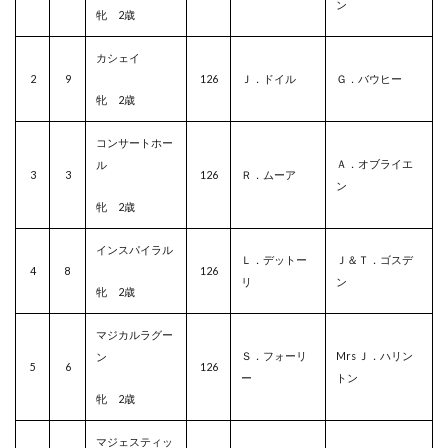
ン
牝 2歳
カシェイ
2
9
126
Ｊ．ドイル
Ｇ．バウヒー
牝 2歳
コンサートホー
Ａ．オブライエ
ル
3
3
126
Ｒ．ムーア
ン
牝 2歳
インスパイラル
Ｌ．デットー
Ｊ＆Ｔ．ゴスデ
4
8
126
リ
ン
牝 2歳
マジカルラグー
Ｓ．フォーリ
Mrs Ｊ．ハリン
ン
5
6
126
ー
トン
牝 2歳
マジェスティッ