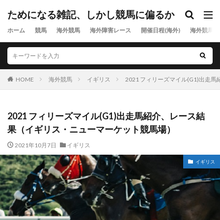
ためになる雑記、しかし競馬に偏るか
ホーム
競馬
海外競馬
海外障害レース
開催日程(海外)
海外競馬出
HOME
海外競馬
イギリス
2021 フィリーズマイル(G1)
2021 フィリーズマイル(G1)出走馬紹介、レース結
果（イギリス・ニューマーケット競馬場）
2021年10月7日
イギリス
イギリス