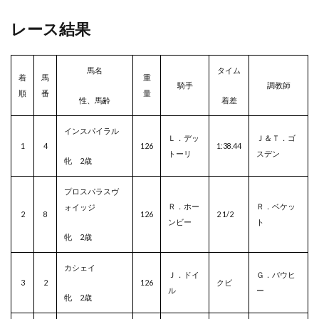
レース結果
馬名
タイム
着
馬
重
騎手
調教師
順
番
量
性、馬齢
着差
インスパイラル
Ｌ．デッ
Ｊ＆Ｔ．ゴ
1
4
126
1:38.44
トーリ
スデン
牝 2歳
プロスパラスヴ
Ｒ．ホー
Ｒ．ベケッ
ォイッジ
2
8
126
2 1/2
ンビー
ト
牝 2歳
カシェイ
Ｊ．ドイ
Ｇ．バウヒ
3
2
126
クビ
ル
ー
牝 2歳