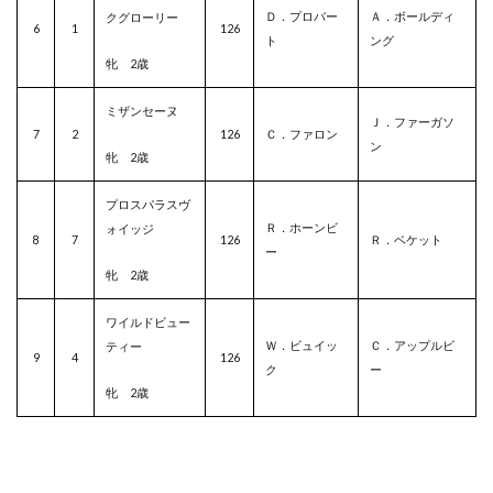
Ｄ．プロバー
Ａ．ボールディ
クグローリー
6
1
126
ト
ング
牝 2歳
ミザンセーヌ
Ｊ．ファーガソ
7
2
126
Ｃ．ファロン
ン
牝 2歳
プロスパラスヴ
Ｒ．ホーンビ
ォイッジ
8
7
126
Ｒ．ベケット
ー
牝 2歳
ワイルドビュー
Ｗ．ビュイッ
Ｃ．アップルビ
ティー
9
4
126
ク
ー
牝 2歳