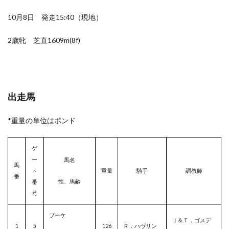
10月8日 発走15:40（現地）
2歳牝 芝直1609m(8f)
出走馬
*重量の単位はポンド
ゲ
ー
馬名
馬
ト
重量
騎手
調教師
番
性、馬齢
番
号
ブーケ
Ｊ＆Ｔ．ゴスデ
1
5
126
Ｒ．ハヴリン