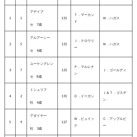
アデイブ
Ｔ．マーカン
1
1
131
Ｗ．ハガス
ド
セ 7歳
アルアーシー
Ｊ．クロウリ
2
5
131
Ｗ．ハガス
ー
セ 4歳
ユーケングレン
Ｐ．マルレナ
3
7
131
Ｊ．ゴールディ
ン
セ 8歳
ミシュリフ
Ｊ＆Ｔ．ゴスデ
4
2
131
Ｄ．イーガン
ン
牡 4歳
アダイヤー
Ｗ．ビュイッ
Ｃ．アップルビ
5
9
127
ク
ー
牡 3歳