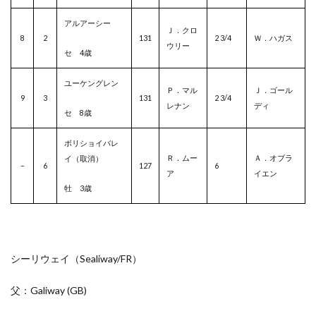
アルアーシー
Ｊ．クロ
8
2
131
2 3/4
Ｗ．ハガス
ウリー
セ 4歳
ユーケングレン
Ｐ．マル
Ｊ．ゴール
9
3
131
2 3/4
レナン
ディ
セ 8歳
ボリショイバレ
Ｒ．ムー
Ａ．オブラ
イ（取消）
–
6
127
6
ア
イエン
牡 3歳
シーリウェイ（Sealiway/
FR
）
父：Galiway
(GB)