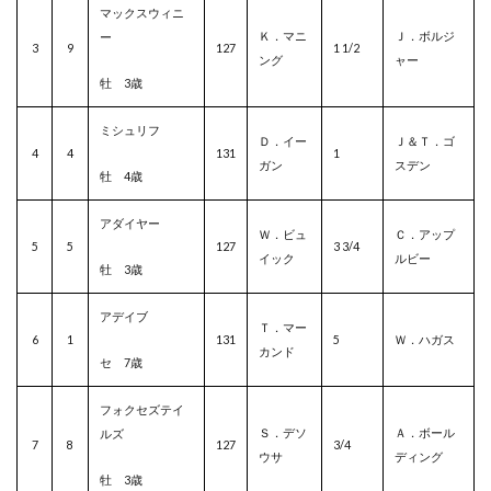
マックスウィニ
Ｋ．マニ
Ｊ．ボルジ
ー
3
9
127
1 1/2
ング
ャー
牡 3歳
ミシュリフ
Ｄ．イー
Ｊ＆Ｔ．ゴ
4
4
131
1
ガン
スデン
牡 4歳
アダイヤー
Ｗ．ビュ
Ｃ．アップ
5
5
127
3 3/4
イック
ルビー
牡 3歳
アデイブ
Ｔ．マー
6
1
131
5
Ｗ．ハガス
カンド
セ 7歳
フォクセズテイ
Ｓ．デソ
Ａ．ボール
ルズ
7
8
127
3/4
ウサ
ディング
牡 3歳