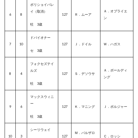
ボリショイバレ
Ａ．オブライエ
イ（取消）
6
8
127
Ｒ．ムーア
ン
牡 3歳
ドバイオナー
7
10
127
Ｊ．ドイル
Ｗ．ハガス
セ 3歳
フォクセズテイ
Ａ．ボールディ
ルズ
8
4
127
Ｓ．デソウサ
ング
牡 3歳
マックスウィニ
ー
9
6
127
Ｋ．マニング
Ｊ．ボルジャー
牡 3歳
シーリウェイ
Ｍ．バルザロ
10
3
127
Ｃ．ロッシ