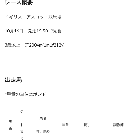
レース概要
イギリス アスコット競馬場
10月16日 発走15:50（現地）
3歳以上 芝2004m(1m1f212y)
出走馬
*重量の単位はポンド
ゲ
ー
馬名
馬
ト
重量
騎手
調教師
番
性、馬齢
番
号