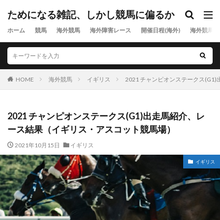
ためになる雑記、しかし競馬に偏るか
ホーム
競馬
海外競馬
海外障害レース
開催日程(海外)
海外競馬出
HOME
海外競馬
イギリス
2021 チャンピオンステークス(
2021 チャンピオンステークス(G1)出走馬紹介、レ
ース結果（イギリス・アスコット競馬場）
2021年10月15日
イギリス
イギリス