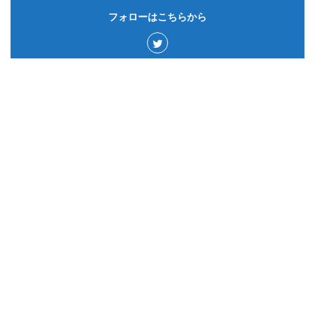
フォローはこちらから
カテゴリー
サウジアラビア
50
ゲーム&アプリ
15
ドイツ
60
カナダ
43