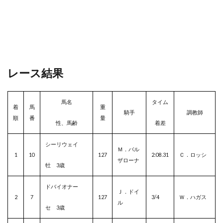
レース結果
馬名
タイム
着
馬
重
騎手
調教師
順
番
量
性、馬齢
着差
シーリウェイ
Ｍ．バル
1
10
127
2:08.31
Ｃ．ロッシ
ザローナ
牡 3歳
ドバイオナー
Ｊ．ドイ
2
7
127
3/4
Ｗ．ハガス
ル
セ 3歳