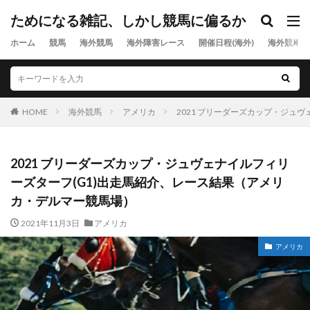
ためになる雑記、しかし競馬に偏るか
ホーム
競馬
海外競馬
海外障害レース
開催日程(海外)
海外競馬出
HOME
海外競馬
アメリカ
2021 ブリーダーズカップ・ジュ
2021 ブリーダーズカップ・ジュヴェナイルフィリ
ーズターフ(G1)出走馬紹介、レース結果（アメリ
カ・デルマー競馬場）
2021年11月3日
アメリカ
アメリカ