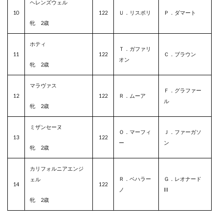
ヘレンズウェル
10
122
Ｕ．リスポリ
Ｐ．ダマート
牝 2歳
ホティ
Ｔ．ガファリ
11
122
Ｃ．ブラウン
オン
牝 2歳
マラヴァス
Ｆ．グラファー
12
122
Ｒ．ムーア
ル
牝 2歳
ミザンセーヌ
Ｏ．マーフィ
Ｊ．ファーガソ
13
122
ー
ン
牝 2歳
カリフォルニアエンジ
Ｒ．ベハラー
Ｇ．レオナード
ェル
14
122
ノ
III
牝 2歳