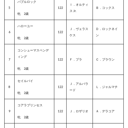
バブルロック
Ｉ．オルティ
5
122
Ｂ．コックス
ス Jr.
牝 2歳
ハローユー
Ｊ．ヴェラス
Ｄ．ロックネイ
6
122
ケス
ン
牝 2歳
コンシューマスペンデ
ィング
7
122
Ｆ．プラ
Ｃ．ブラウン
牝 2歳
セイルバイ
Ｊ．アルバラ
8
122
Ｌ．ジャルマチ
ード
牝 2歳
コアラプリンセス
9
122
Ｊ．ロザリオ
Ａ．デラコア
牝 2歳