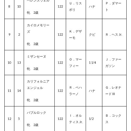
ヘレンズウェル
Ｕ．リス
Ｐ．ダマー
8
10
122
ハナ
ポリ
ト
牝 2歳
カイロメモリー
Ｋ．デザ
ズ
9
2
122
クビ
Ｒ．ヘス Jr.
ーモ
牝 2歳
ミザンセーヌ
Ｏ．マー
Ｊ．ファー
10
13
122
1 1/4
フィー
ガソン
牝 2歳
カリフォルニア
Ｒ．ベハ
Ｇ．レオナ
エンジェル
11
14
122
ハナ
ラーノ
ード III
牝 2歳
バブルロック
Ｉ．オル
Ｂ．コック
12
5
122
1/2
ティス Jr.
ス
牝 2歳