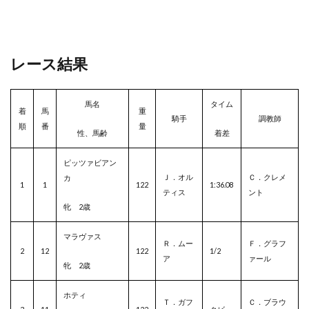
レース結果
馬名
タイム
着
馬
重
騎手
調教師
順
番
量
性、馬齢
着差
ピッツァビアン
Ｊ．オル
Ｃ．クレメ
カ
1
1
122
1:36.08
ティス
ント
牝 2歳
マラヴァス
Ｒ．ムー
Ｆ．グラフ
2
12
122
1/2
ア
ァール
牝 2歳
ホティ
Ｔ．ガフ
Ｃ．ブラウ