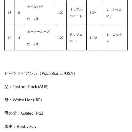
セイルバイ
Ｊ．アル
Ｌ．ジャル
13
8
122
3 3/4
バラード
マチ
牝 2歳
ターナールーズ
Ｆ．ジェ
Ｂ．コック
14
4
122
1 1/2
ルー
ス
牝 2歳
ピッツァビアンカ（Pizza Bianca/
USA
）
父：Fastnet Rock
(AUS)
母：White Hot
(IRE)
母の父：Galileo
(IRE)
馬主：Bobby Flay