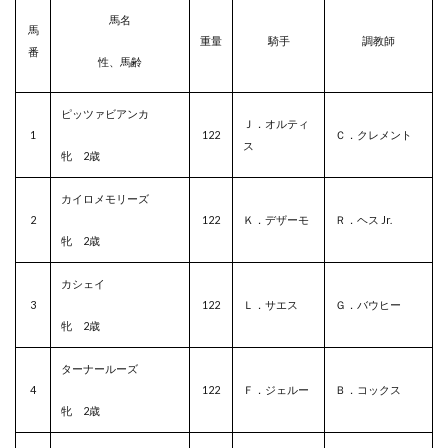
馬名
馬
重量
騎手
調教師
番
性、馬齢
ピッツァビアンカ
Ｊ．オルティ
1
122
Ｃ．クレメント
ス
牝 2歳
カイロメモリーズ
2
122
Ｋ．デザーモ
Ｒ．ヘス Jr.
牝 2歳
カシェイ
3
122
Ｌ．サエス
Ｇ．バウヒー
牝 2歳
ターナールーズ
4
122
Ｆ．ジェルー
Ｂ．コックス
牝 2歳