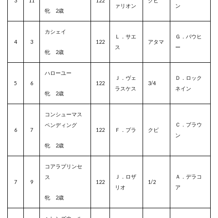
3
11
122
クビ
ァリオン
ン
牝 2歳
カシェイ
Ｌ．サエ
Ｇ．バウヒ
4
3
122
アタマ
ス
ー
牝 2歳
ハローユー
Ｊ．ヴェ
Ｄ．ロック
5
6
122
3/4
ラスケス
ネイン
牝 2歳
コンシューマス
Ｃ．ブラウ
ペンディング
6
7
122
Ｆ．プラ
クビ
ン
牝 2歳
コアラプリンセ
Ｊ．ロザ
Ａ．デラコ
ス
7
9
122
1/2
リオ
ア
牝 2歳