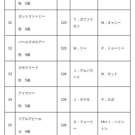
牝 5歳
ガットストーミー
Ｔ．ガファリ
11
123
Ｍ．キャシー
オン
牝 6歳
パールズガロアー
12
123
Ｗ．リー
Ｐ．トゥーミー
牝 4歳
カサクリード
Ｊ．アルバラ
13
126
Ｗ．モット
ード
牡 5歳
アイヴァー
14
126
Ｊ．タラモ
Ｐ．ロボ
牡 5歳
リアルアピール
Ｓ．フォーリ
Mrs Ｊ．ハリン
15
126
ー
トン
セ 4歳