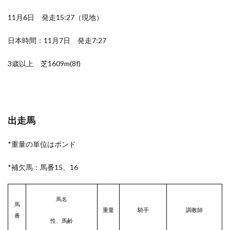
11月6日 発走15:27（現地）
日本時間：11月7日 発走7:27
3歳以上 芝1609m(8f)
出走馬
*重量の単位はポンド
*補欠馬：馬番15、16
馬名
馬
重量
騎手
調教師
番
性、馬齢