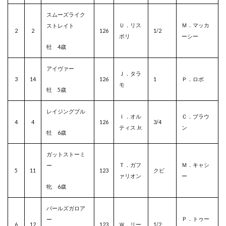
スムーズライク
Ｕ．リス
Ｍ．マッカ
ストレイト
2
2
126
1/2
ポリ
ーシー
牡 4歳
アイヴァー
Ｊ．タラ
3
14
126
1
Ｐ．ロボ
モ
牡 5歳
レイジングブル
Ｉ．オル
Ｃ．ブラウ
4
4
126
3/4
ティス Jr.
ン
牡 6歳
ガットストーミ
Ｔ．ガフ
Ｍ．キャシ
ー
5
11
123
クビ
ァリオン
ー
牝 6歳
パールズガロア
Ｐ．トゥー
ー
6
12
123
Ｗ．リー
1/2