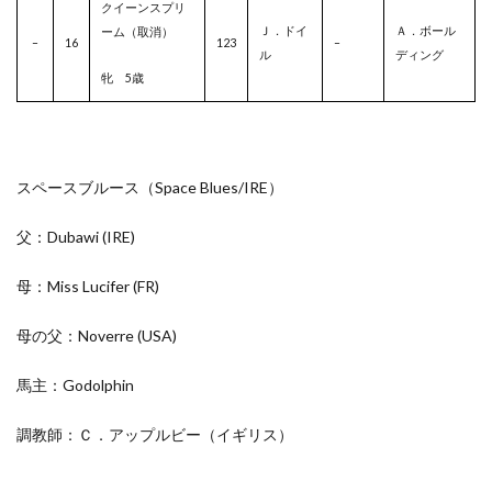
クイーンスプリ
Ｊ．ドイ
Ａ．ボール
ーム（取消）
–
16
123
–
ル
ディング
牝 5歳
スペースブルース（Space Blues/
IRE
）
父：Dubawi
(IRE)
母：Miss Lucifer
(FR)
母の父：Noverre
(USA)
馬主：Godolphin
調教師：Ｃ．アップルビー（イギリス）