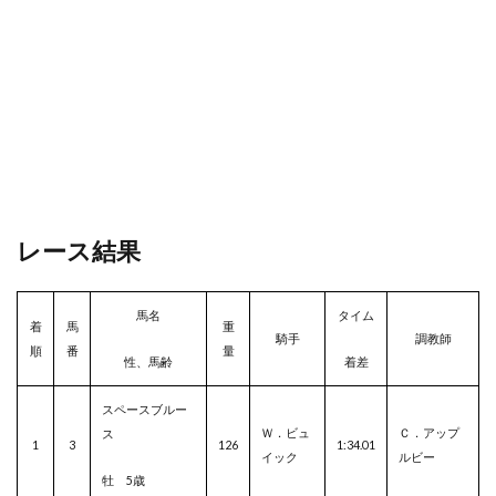
レース結果
馬名
タイム
着
馬
重
騎手
調教師
順
番
量
性、馬齢
着差
スペースブルー
Ｗ．ビュ
Ｃ．アップ
ス
1
3
126
1:34.01
イック
ルビー
牡 5歳