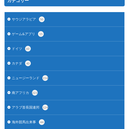
カテゴリー
サウジアラビア
50
ゲーム&アプリ
15
ドイツ
60
カナダ
43
ニュージーランド
154
南アフリカ
221
アラブ首長国連邦
124
海外競馬出来事
44