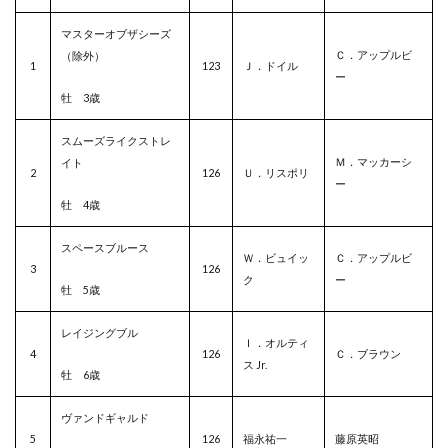
マスターオブザシーズ
Ｃ．アップルビ
（除外）
1
123
Ｊ．ドイル
ー
牡 3歳
スムーズライクストレ
Ｍ．マッカーシ
イト
2
126
Ｕ．リスポリ
ー
牡 4歳
スペースブルース
Ｗ．ビュイッ
Ｃ．アップルビ
3
126
ク
ー
牡 5歳
レイジングブル
Ｉ．オルティ
4
126
Ｃ．ブラウン
ス Jr.
牡 6歳
ヴァンドギャルド
5
126
福永祐一
藤原英昭