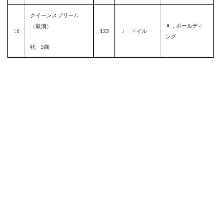
クイーンスプリーム
Ａ．ボールディ
（取消）
16
123
Ｊ．ドイル
ング
牝 5歳