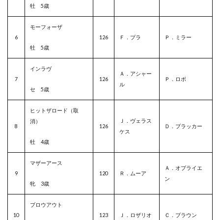
牡 5歳
モーフォーザ
6
126
Ｆ．プラ
Ｐ．ミラー
牡 5歳
インラヴ
Ａ．アシャー
7
126
Ｐ．ロボ
ル
セ 5歳
ヒットザロード（取
Ｊ．ヴェラス
消）
8
126
Ｄ．ブラッカー
ケス
牡 4歳
マザーアース
Ａ．オブライエ
9
120
Ｒ．ムーア
ン
牝 3歳
ブロウアウト
10
123
Ｊ．ロザリオ
Ｃ．ブラウン