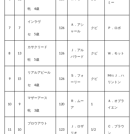
ミー
牝 4歳
インラヴ
Ａ．アシ
7
7
126
クビ
Ｐ．ロボ
ャール
セ 5歳
カサクリード
Ｊ．アル
8
13
126
クビ
Ｗ．モット
バラード
牡 5歳
リアルアピール
Ｓ．フォ
Mrs Ｊ．ハ
9
15
126
クビ
ーリー
リントン
セ 4歳
マザーアース
Ｒ．ムー
Ａ．オブラ
10
9
120
1
ア
イエン
牝 3歳
ブロウアウト
Ｊ．ロザ
Ｃ．ブラウ
11
10
123
1/2
リオ
ン