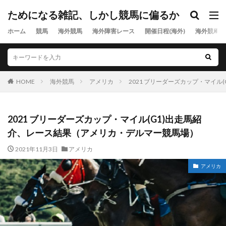
ためになる雑記、しかし競馬に偏るか
ホーム
競馬
海外競馬
海外障害レース
開催日程(海外)
海外競馬出
HOME
海外競馬
アメリカ
2021 ブリーダーズカップ・マイ
2021 ブリーダーズカップ・マイル(G1)出走馬紹
介、レース結果（アメリカ・デルマー競馬場）
2021年11月3日
アメリカ
アメリカ