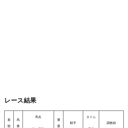
レース結果
馬名
タイム
着
馬
重
騎手
調教師
順
番
量