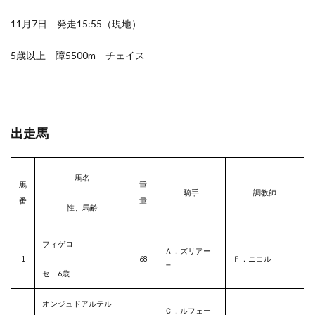
11月7日 発走15:55（現地）
5歳以上 障5500m チェイス
出走馬
馬名
馬
重
騎手
調教師
番
量
性、馬齢
フィゲロ
Ａ．ズリアー
1
68
Ｆ．ニコル
ニ
セ 6歳
オンジュドアルテル
Ｃ．ルフェー