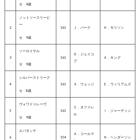
セ 4歳
ノットソースリーピ
ー
2
161
Ｊ．バーク
Ｈ．モリソン
セ 9歳
ソーロイヤル
Ｄ．ジェイコ
3
161
Ａ．キング
ブ
セ 9歳
シルバーストリーク
4
161
Ａ．ウェッジ
Ｅ．ウィリアムズ
セ 8歳
ヴォワドゥレーヴ
Ｃ．オファレ
5
161
Ｉ．ジャーディン
ル
セ 9歳
エパタンテ
Ａ．コールマ
6
154
Ｎ．ヘンダーソン