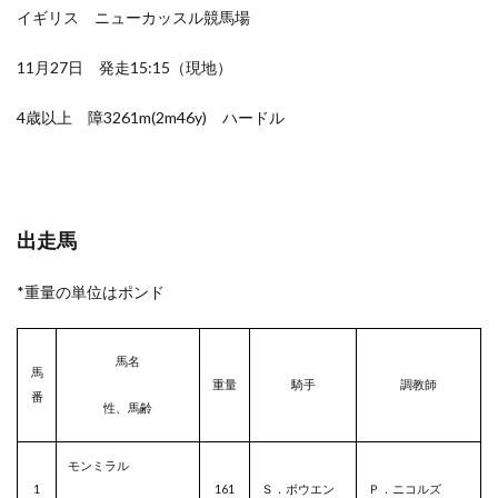
イギリス ニューカッスル競馬場
11月27日 発走15:15（現地）
4歳以上 障3261m(2m46y) ハードル
出走馬
*重量の単位はポンド
馬名
馬
重量
騎手
調教師
番
性、馬齢
モンミラル
1
161
Ｓ．ボウエン
Ｐ．ニコルズ