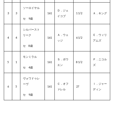
ソーロイヤル
Ｄ．ジェ
3
3
161
1 1/2
Ａ．キング
イコブ
セ 9歳
シルバースト
Ａ．ウェ
Ｅ．ウィリ
リーク
4
4
161
6 1/2
ッジ
アムズ
セ 8歳
モンミラル
Ｓ．ボウ
Ｐ．ニコル
5
1
161
8 1/2
エン
ズ
セ 4歳
ヴォワドゥレ
Ｃ．オフ
Ｉ．ジャー
ーヴ
6
5
161
27
ァレル
ディン
セ 9歳