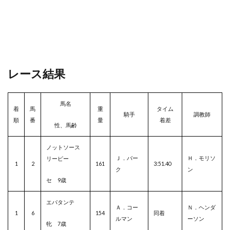
レース結果
馬名
着
馬
重
タイム
騎手
調教師
順
番
量
着差
性、馬齢
ノットソース
Ｊ．バー
Ｈ．モリソ
リーピー
1
2
161
3:51.40
ク
ン
セ 9歳
エパタンテ
Ａ．コー
Ｎ．ヘンダ
1
6
154
同着
ルマン
ーソン
牝 7歳