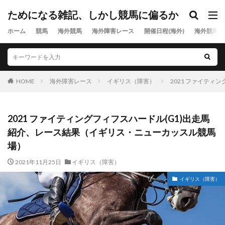
ためになる雑記、しかし競馬に偏るか
ホーム
競馬
海外競馬
海外障害レース
開催日程(海外)
海外競馬出
HOME
海外障害レース
イギリス（障害）
2021 ファイテ
2021 ファイティングフィフスハードル(G1)出走馬
紹介、レース結果（イギリス・ニューカッスル競馬
場）
2021年11月25日
イギリス（障害）
イギリス（障害）