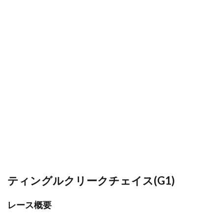
ティングルクリークチェイス(G1)
レース概要