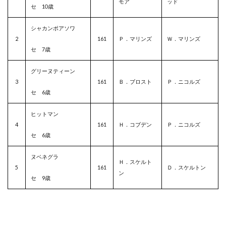
モア
ッド
セ 10歳
シャカンポアソワ
2
161
Ｐ．マリンズ
Ｗ．マリンズ
セ 7歳
グリーヌティーン
3
161
Ｂ．ブロスト
Ｐ．ニコルズ
セ 6歳
ヒットマン
4
161
Ｈ．コブデン
Ｐ．ニコルズ
セ 6歳
ヌベネグラ
Ｈ．スケルト
5
161
Ｄ．スケルトン
ン
セ 9歳