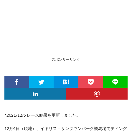
スポンサーリンク
*2021/12/5 レース結果を更新しました。
12月4日（現地）、イギリス・サンダウンパーク競馬場でティング