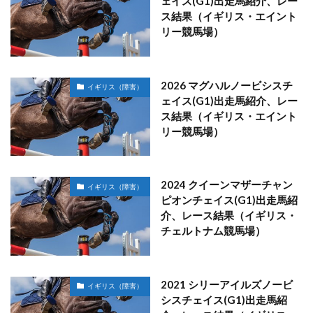
ェイス(G1)出走馬紹介、レー
ス結果（イギリス・エイント
リー競馬場）
2026 マグハルノービシスチ
イギリス（障害）
ェイス(G1)出走馬紹介、レー
ス結果（イギリス・エイント
リー競馬場）
2024 クイーンマザーチャン
イギリス（障害）
ピオンチェイス(G1)出走馬紹
介、レース結果（イギリス・
チェルトナム競馬場）
2021 シリーアイルズノービ
イギリス（障害）
シスチェイス(G1)出走馬紹