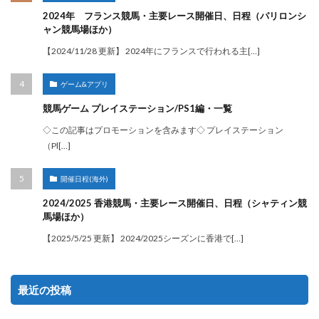
2024年 フランス競馬・主要レース開催日、日程（パリロンシ
ャン競馬場ほか）
【2024/11/28 更新】 2024年にフランスで行われる主[…]
ゲーム&アプリ
競馬ゲーム プレイステーション/PS1編・一覧
◇この記事はプロモーションを含みます◇ プレイステーション
（Pl[…]
開催日程(海外)
2024/2025 香港競馬・主要レース開催日、日程（シャティン競
馬場ほか）
【2025/5/25 更新】 2024/2025シーズンに香港で[…]
最近の投稿