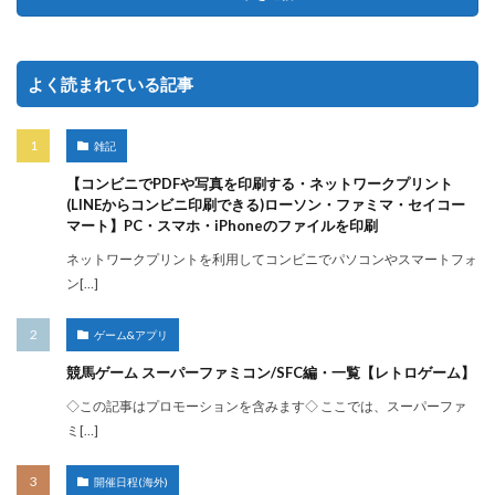
よく読まれている記事
雑記
【コンビニでPDFや写真を印刷する・ネットワークプリント
(LINEからコンビニ印刷できる)ローソン・ファミマ・セイコー
マート】PC・スマホ・iPhoneのファイルを印刷
ネットワークプリントを利用してコンビニでパソコンやスマートフォ
ン[…]
ゲーム&アプリ
競馬ゲーム スーパーファミコン/SFC編・一覧【レトロゲーム】
◇この記事はプロモーションを含みます◇ ここでは、スーパーファ
ミ[…]
開催日程(海外)