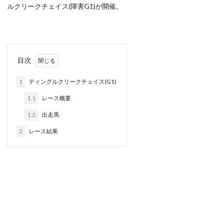
ルクリークチェイス(障害G1)が開催。
目次
1
ティングルクリークチェイス(G1)
1.1
レース概要
1.2
出走馬
2
レース結果