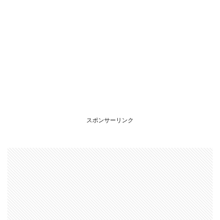
スポンサーリンク