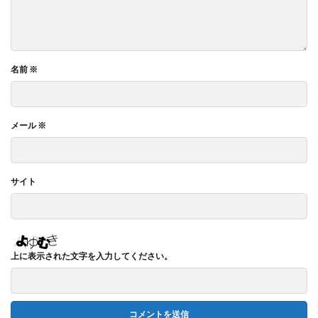
名前
※
メール
※
サイト
上に表示された文字を入力してください。