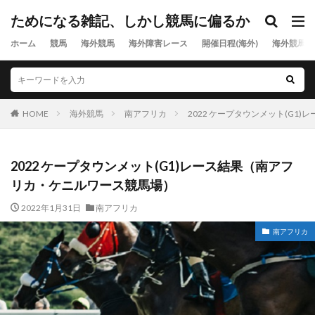
ためになる雑記、しかし競馬に偏るか
ホーム
競馬
海外競馬
海外障害レース
開催日程(海外)
海外競馬出
HOME
海外競馬
南アフリカ
2022 ケープタウンメット(G
2022 ケープタウンメット(G1)レース結果（南アフ
リカ・ケニルワース競馬場）
2022年1月31日
南アフリカ
南アフリカ