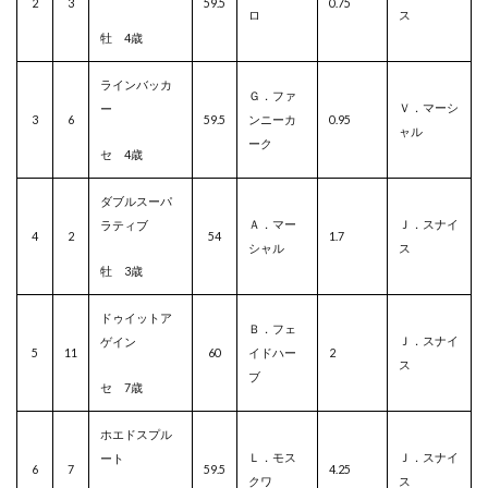
2
3
59.5
0.75
ロ
ス
牡 4歳
ラインバッカ
Ｇ．ファ
Ｖ．マーシ
ー
3
6
59.5
ンニーカ
0.95
ャル
ーク
セ 4歳
ダブルスーパ
Ａ．マー
Ｊ．スナイ
ラティブ
4
2
54
1.7
シャル
ス
牡 3歳
ドゥイットア
Ｂ．フェ
Ｊ．スナイ
ゲイン
5
11
60
イドハー
2
ス
ブ
セ 7歳
ホエドスプル
Ｌ．モス
Ｊ．スナイ
ート
6
7
59.5
4.25
クワ
ス