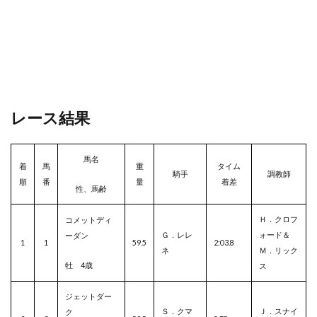
レース結果
馬名
着
馬
重
タイム
騎手
調教師
順
番
量
着差
性、馬齢
Ｈ．クロフ
コメットディ
Ｇ．レレ
ォード＆
ーダン
1
1
59.5
2:03.8
ネ
Ｍ．リック
牡 4歳
ス
ジェットダー
Ｓ．クマ
Ｊ．スナイ
ク