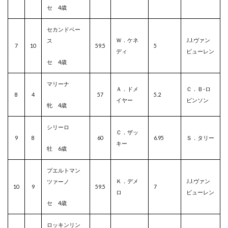
セ 4歳
セカンドベー
Ｗ．ケネ
J.J.ヴァン
ス
7
10
59.5
5
ディ
ビューレン
セ 4歳
マリーナ
Ａ．ドメ
Ｃ．Ｂ-ロ
8
4
57
5.2
イヤー
ビンソン
牝 4歳
シリーロ
Ｃ．ザッ
9
8
60
6.95
Ｓ．タリー
キー
牡 6歳
プエルトマン
Ｋ．デメ
J.J.ヴァン
ツァーノ
10
9
59.5
7
ロ
ビューレン
セ 4歳
ロッキンリン