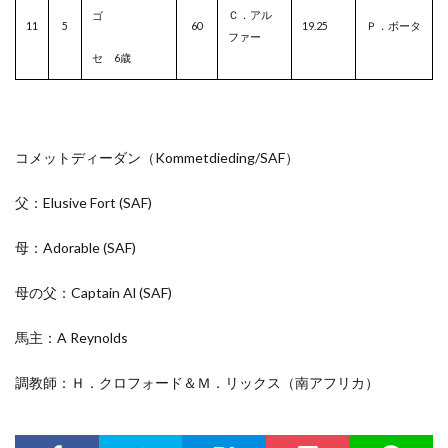
Ｃ．アル
ゴ
11
5
60
19.25
Ｐ．ボータ
ファー
セ 6歳
コメットディーダン（Kommetdieding/
SAF
）
父：Elusive Fort
(SAF)
母：Adorable
(SAF)
母の父：Captain Al
(SAF)
馬主：A Reynolds
調教師：Ｈ．クロフォード＆Ｍ．リックス（南アフリカ）