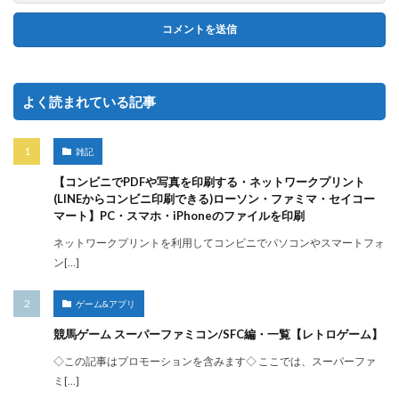
よく読まれている記事
雑記
【コンビニでPDFや写真を印刷する・ネットワークプリント
(LINEからコンビニ印刷できる)ローソン・ファミマ・セイコー
マート】PC・スマホ・iPhoneのファイルを印刷
ネットワークプリントを利用してコンビニでパソコンやスマートフォ
ン[…]
ゲーム&アプリ
競馬ゲーム スーパーファミコン/SFC編・一覧【レトロゲーム】
◇この記事はプロモーションを含みます◇ ここでは、スーパーファ
ミ[…]