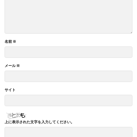
名前
※
メール
※
サイト
上に表示された文字を入力してください。