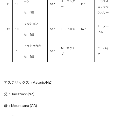
Ａ．コルダ
ーラス＆
ーン
11
18
56.5
11.1L
ー
Ｇ．クッ
セ 3歳
クスリー
マルション
Ｌ．ノー
12
13
56.5
Ｌ．イネス
16.7L
ブル
セ 3歳
トゥトゥカカ
Ｍ．マクナ
Ｔ．パイ
–
1
56.5
–
ブ
ク
セ 3歳
アステリックス（Asterix/
NZ
）
父：Tavistock
(NZ)
母：Mourasana
(GB)