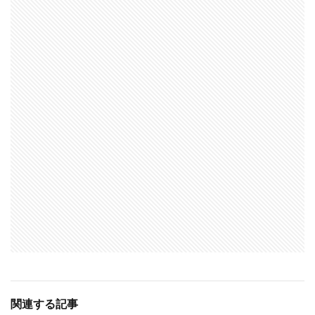
関連する記事