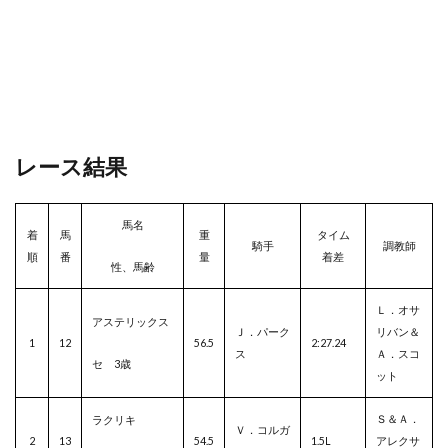
レース結果
馬名
着
馬
重
タイム
騎手
調教師
順
番
量
着差
性、馬齢
Ｌ．オサ
アステリックス
Ｊ．パーク
リバン＆
1
12
56.5
2:27.24
ス
Ａ．スコ
セ 3歳
ット
Ｓ＆Ａ．
ラクリキ
Ｖ．コルガ
2
13
54.5
1.5L
アレクサ