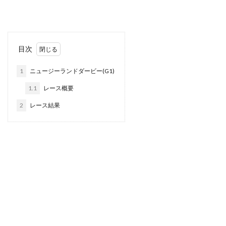
目次
1
ニュージーランドダービー(G1)
1.1
レース概要
2
レース結果