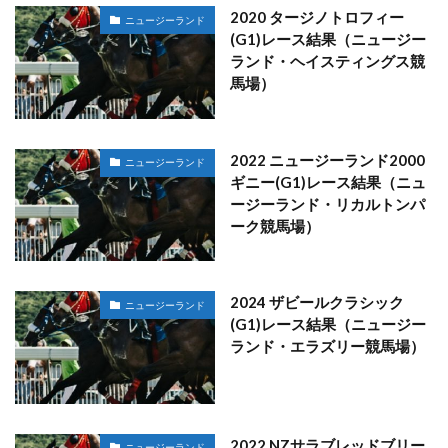
2020 タージノトロフィー
ニュージーランド
(G1)レース結果（ニュージー
ランド・ヘイスティングス競
馬場）
2022 ニュージーランド2000
ニュージーランド
ギニー(G1)レース結果（ニュ
ージーランド・リカルトンパ
ーク競馬場）
2024 ザビールクラシック
ニュージーランド
(G1)レース結果（ニュージー
ランド・エラズリー競馬場）
2022 NZサラブレッドブリー
ニュージーランド