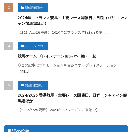
開催日程(海外)
2024年 フランス競馬・主要レース開催日、日程（パリロンシ
ャン競馬場ほか）
【2024/11/28 更新】 2024年にフランスで行われる主[…]
ゲーム&アプリ
競馬ゲーム プレイステーション/PS1編・一覧
◇この記事はプロモーションを含みます◇ プレイステーション
（Pl[…]
開催日程(海外)
2024/2025 香港競馬・主要レース開催日、日程（シャティン競
馬場ほか）
【2025/5/25 更新】 2024/2025シーズンに香港で[…]
最近の投稿