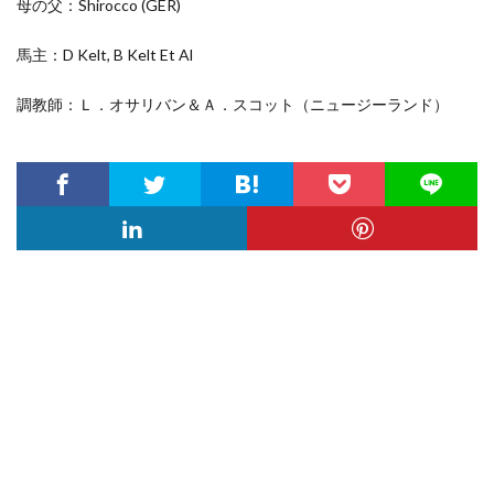
母の父：Shirocco
(GER)
馬主：D Kelt, B Kelt Et Al
調教師：Ｌ．オサリバン＆Ａ．スコット（ニュージーランド）