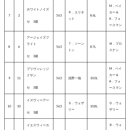
M．ベイ
ホワイトノイズ
Ｒ．エリオ
カー＆
7
2
56.5
8.6L
ット
A．フォ
セ 3歳
ースマン
アージェイズフ
Ｔ．ソーン
Ｍ．ブロ
ライト
8
6
56.5
8.7L
トン
スナン
セ 3歳
M．ベイ
プリヴィレッジ
カー＆
ドサン
9
11
56.5
浅野一哉
10.0L
A．フォ
セ 3歳
ースマン
イズヴィーアー
Ｓ．ウェザ
Ｄ．ウェ
10
10
56.5
10.8L
リー
ザリー
セ 3歳
Ｂ．ウォ
イエスウィーカ