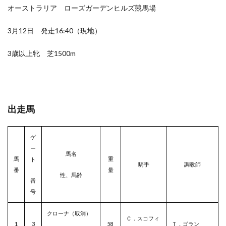
オーストラリア ローズガーデンヒルズ競馬場
3月12日 発走16:40（現地）
3歳以上牝 芝1500m
出走馬
ゲ
ー
馬名
馬
重
ト
騎手
調教師
番
量
性、馬齢
番
号
クローナ（取消）
Ｃ．スコフィ
1
3
58
Ｔ．ゴラン