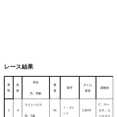
レース結果
馬名
着
馬
重
タイム
騎手
調教師
順
番
量
着差
性、馬齢
C．マー
ライトハウス
Ｊ．コレ
1
4
56
1:30.97
＆Ｄ．ユ
ット
牝 5歳
ースタス