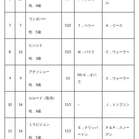
ム
牝 4歳
ワンダバー
7
7
53.5
Ｔ．ベリー
Ｋ．リース
牝 5歳
ヒンジド
8
12
52.5
Ｗ．パイク
Ｃ．ウォーラー
牝 3歳
アティシュー
Ms Ｋ．オハ
9
9
52
Ｃ．ウォーラー
ラ
牝 4歳
ルルード（取消）
10
14
51.5
–
Ｊ．トンプソン
牝 6歳
ミラビジョン
Ｓ．クリッパ
Ｐ＆Ｐ．スノー
11
16
51.5
ートン
デン
牝 5歳