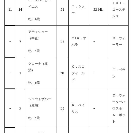
Ｌ＆Ｔ．
Ｔ．シラ
イエス
11
14
51
22.64L
コーステ
ー
ンス
牝 4歳
アティシュー
Ms Ｋ．オ
Ｃ．ウォ
（中止）
–
9
52
–
ハラ
ーラー
牝 4歳
クローナ（取
Ｃ．スコ
Ｔ．ゴラ
消）
–
1
58
フィール
–
ン
ド
牝 6歳
Ｃ．ウォ
シャウトザバー
ーターハ
Ｒ．ベイ
（取消）
–
5
56
–
ウス＆
リス
Ａ．ボッ
牝 5歳
ト