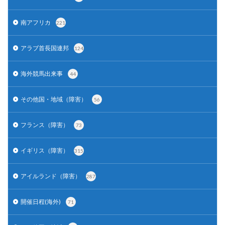
南アフリカ
221
アラブ首長国連邦
124
海外競馬出来事
44
その他国・地域（障害）
56
フランス（障害）
73
イギリス（障害）
315
アイルランド（障害）
287
開催日程(海外)
71