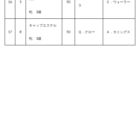
16
5
50
Ｃ．ウォーラー
ラ
牝 3歳
キャップエステル
17
8
50
Ｑ．クロー
Ａ．カミングス
牝 3歳