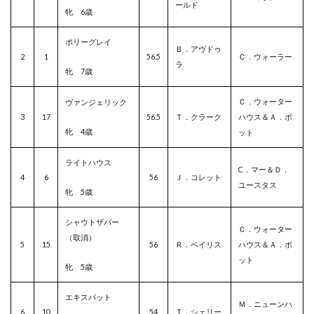
ールド
牝 6歳
ポリーグレイ
Ｂ．アヴドゥ
2
1
56.5
Ｃ．ウォーラー
ラ
牝 7歳
Ｃ．ウォーター
ヴァンジェリック
3
17
56.5
Ｔ．クラーク
ハウス＆Ａ．ボ
牝 4歳
ット
ライトハウス
C．マー＆Ｄ．
4
6
56
Ｊ．コレット
ユースタス
牝 5歳
シャウトザバー
Ｃ．ウォーター
（取消）
5
15
56
Ｒ．ベイリス
ハウス＆Ａ．ボ
ット
牝 5歳
エキスパット
Ｍ．ニューンハ
6
10
54
Ｔ．シェリー