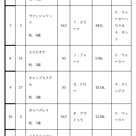
Ｃ．ウォ
ヴァンジェリッ
ーターハ
Ｔ．クラ
ク
7
3
56.5
4.81L
ウス＆
ーク
Ａ．ボッ
牝 4歳
ト
エスピオナ
Ｊ．フォ
Ｃ．ウォ
8
15
50
5.58L
ード
ーラー
牝 3歳
キャップエステ
Ｑ．クロ
Ａ．カミ
ル
9
17
50
10.16L
ー
ングス
牝 3歳
ポリーグレイ
Ｂ．アヴ
Ｃ．ウォ
10
2
56.5
12.34L
ドゥラ
ーラー
牝 7歳
イエスベイビー