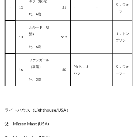
キク（取消）
Ｃ．ウォ
–
13
51
–
–
ーラー
牝 4歳
ルルード（取
Ｊ．トン
消）
–
10
51.5
–
–
プソン
牝 6歳
ファンガール
Ms Ｋ．オ
Ｃ．ウォ
（取消）
–
16
50
–
ハラ
ーラー
牝 3歳
ライトハウス（Lighthouse/
USA
）
父：Mizzen Mast
(USA)