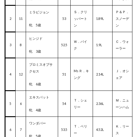
Ｓ．クリ
Ｐ＆Ｐ．
ミラビジョン
2
11
53
ッパート
1.89L
スノーデ
牝 5歳
ン
ン
ヒンジド
Ｗ．パイ
Ｃ．ウォ
3
8
52.5
1.9L
ク
ーラー
牝 3歳
プロミスオブサ
Ms Ｒ．キ
Ｊ．オシ
クセス
4
12
51
2.14L
ング
ェア
牝 6歳
エキスパット
Ｔ．シェ
Ｍ．ニュ
5
6
54
2.36L
リー
ーンハム
牝 4歳
ワンダバー
Ｔ．ベリ
Ｋ．リー
6
7
53.5
4.52L
ー
ス
牝 5歳