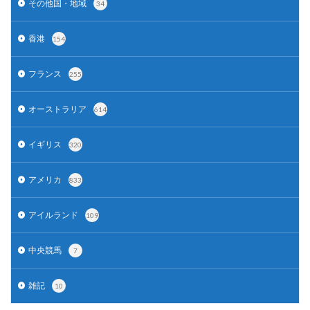
その他国・地域
34
香港
154
フランス
255
オーストラリア
614
イギリス
320
アメリカ
833
アイルランド
109
中央競馬
7
雑記
10