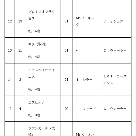
プロミスオブサク
Ms Ｒ．キン
セス
12
13
51
Ｊ．オシェア
グ
牝 6歳
キク（取消）
13
11
51
–
Ｃ．ウォーラー
牝 4歳
イエスベイビーイ
Ｌ＆Ｔ．コース
エス
14
2
51
Ｔ．シラー
テンス
牝 4歳
エスピオナ
15
4
50
Ｊ．フォード
Ｃ．ウォーラー
牝 3歳
ファンガール（取
Ms Ｋ．オハ
消）