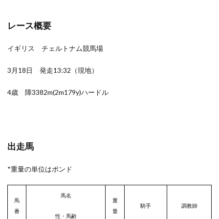
レース概要
イギリス チェルトナム競馬場
3月18日 発走13:32（現地）
4歳 障3382m(2m179y)ハードル
出走馬
*重量の単位はポンド
馬名
馬
重
騎手
調教師
番
量
性・馬齢