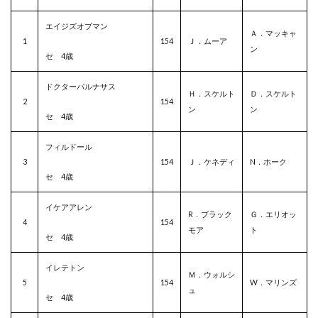
エイジズオブマン
Ａ．マッキャ
1
154
Ｊ．ムーア
ン
セ 4歳
ドクターパルナサス
Ｈ．スケルト
Ｄ．スケルト
2
154
ン
ン
セ 4歳
フィルドール
3
154
Ｊ．ケネディ
N．ホーク
セ 4歳
イケアアレン
R．ブラック
Ｇ．エリオッ
4
154
モア
ト
セ 4歳
イレテトン
Ｍ．ウォルシ
5
154
W．マリンズ
ュ
セ 4歳