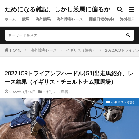
ためになる雑記、しかし競馬に偏るか
ホーム
競馬
海外競馬
海外障害レース
開催日程(海外)
海外競馬出
HOME
海外障害レース
イギリス（障害）
2022 JCBトラ
2022 JCBトライアンフハードル(G1)出走馬紹介、レ
ース結果（イギリス・チェルトナム競馬場）
2022年3月16日
イギリス（障害）
イギリス（障害）