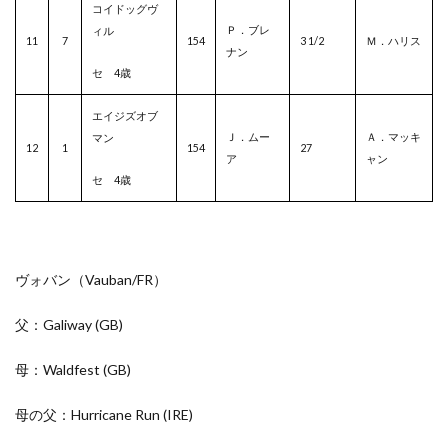
コイドッグヴ
Ｐ．ブレ
ィル
11
7
154
3 1/2
Ｍ．ハリス
ナン
セ 4歳
エイジズオブ
Ｊ．ムー
Ａ．マッキ
マン
12
1
154
27
ア
ャン
セ 4歳
ヴォバン（Vauban/
FR
）
父：Galiway
(GB)
母：Waldfest
(GB)
母の父：Hurricane Run
(IRE)