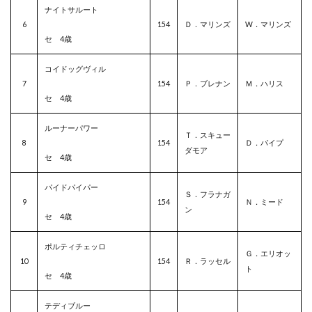
ナイトサルート
6
154
Ｄ．マリンズ
W．マリンズ
セ 4歳
コイドッグヴィル
7
154
Ｐ．ブレナン
Ｍ．ハリス
セ 4歳
ルーナーパワー
Ｔ．スキュー
8
154
Ｄ．パイプ
ダモア
セ 4歳
パイドパイパー
Ｓ．フラナガ
9
154
Ｎ．ミード
ン
セ 4歳
ポルティチェッロ
Ｇ．エリオッ
10
154
Ｒ．ラッセル
ト
セ 4歳
テディブルー