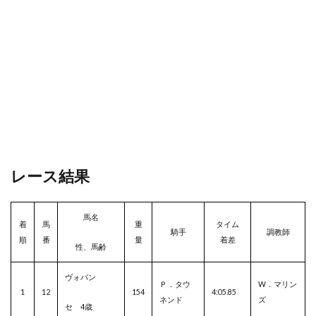
レース結果
馬名
着
馬
重
タイム
騎手
調教師
順
番
量
着差
性、馬齢
ヴォバン
Ｐ．タウ
W．マリン
1
12
154
4:05.85
ネンド
ズ
セ 4歳