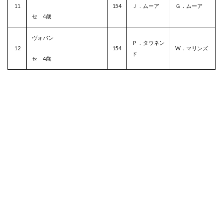
11
154
Ｊ．ムーア
Ｇ．ムーア
セ 4歳
ヴォバン
Ｐ．タウネン
12
154
W．マリンズ
ド
セ 4歳