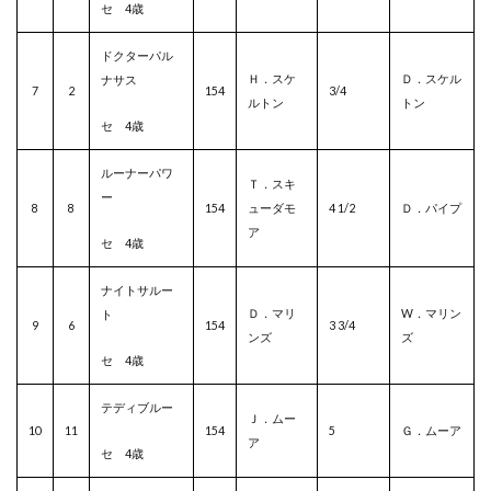
セ 4歳
ドクターパル
Ｈ．スケ
Ｄ．スケル
ナサス
7
2
154
3/4
ルトン
トン
セ 4歳
ルーナーパワ
Ｔ．スキ
ー
8
8
154
ューダモ
4 1/2
Ｄ．パイプ
ア
セ 4歳
ナイトサルー
Ｄ．マリ
W．マリン
ト
9
6
154
3 3/4
ンズ
ズ
セ 4歳
テディブルー
Ｊ．ムー
10
11
154
5
Ｇ．ムーア
ア
セ 4歳