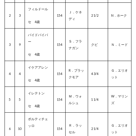
フィルドール
Ｊ．ケネ
2
3
154
2 1/2
N．ホーク
ディ
セ 4歳
パイドパイパ
Ｓ．フラ
ー
3
9
154
クビ
Ｎ．ミード
ナガン
セ 4歳
イケアアレン
R．ブラッ
Ｇ．エリオ
4
4
154
4 3/4
クモア
ット
セ 4歳
イレテトン
Ｍ．ウォ
W．マリン
5
5
154
1 1/4
ルシュ
ズ
セ 4歳
ポルティチェ
Ｒ．ラッ
Ｇ．エリオ
ッロ
6
10
154
2 1/4
セル
ット