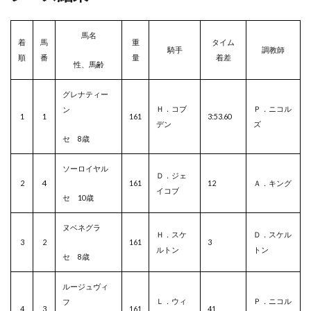
馬名
着
馬
重
タイム
騎手
調教師
順
番
量
着差
性、馬齢
グレナティー
Ｈ．コブ
Ｐ．ニコル
ン
1
1
161
3:53.60
デン
ズ
セ 8歳
ソーロイヤル
Ｄ．ジェ
4
2
161
12
Ａ．キング
イコブ
セ 10歳
ヌベネグラ
Ｈ．スケ
Ｄ．スケル
3
2
161
3
ルトン
トン
セ 8歳
ルージュヴィ
Ｌ．ウィ
Ｐ．ニコル
フ
4
3
161
41