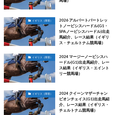
馬場）
2026 アルバートバートレッ
イギリス（障害）
トノービシスハードル(G1・
SPAノービシスハードル)出走
馬紹介、レース結果（イギリ
ス・チェルトナム競馬場）
2024 マージーノービシスハ
イギリス（障害）
ードル(G1)出走馬紹介、レー
ス結果（イギリス・エイント
リー競馬場）
2024 クイーンマザーチャン
イギリス（障害）
ピオンチェイス(G1)出走馬紹
介、レース結果（イギリス・
チェルトナム競馬場）