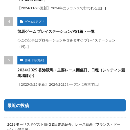
【2024/11/28 更新】 2024年にフランスで行われる主[…]
ゲーム&アプリ
競馬ゲーム プレイステーション/PS1編・一覧
◇この記事はプロモーションを含みます◇ プレイステーション
（Pl[…]
開催日程(海外)
2024/2025 香港競馬・主要レース開催日、日程（シャティン競
馬場ほか）
【2025/5/25 更新】 2024/2025シーズンに香港で[…]
最近の投稿
2026 モーリスドゲスト賞(G1)出走馬紹介、レース結果（フランス・ドー
ヴィル競馬場）