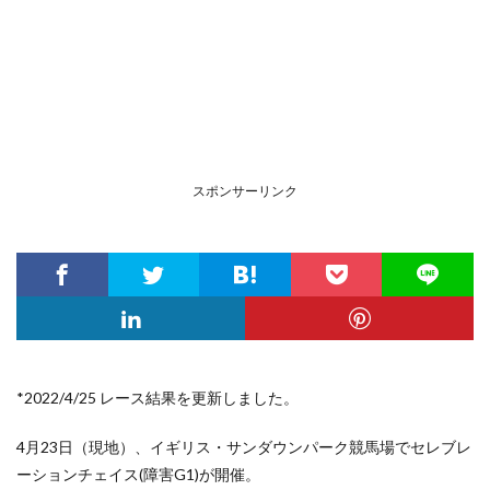
スポンサーリンク
*2022/4/25 レース結果を更新しました。
4月23日（現地）、イギリス・サンダウンパーク競馬場でセレブレ
ーションチェイス(障害G1)が開催。