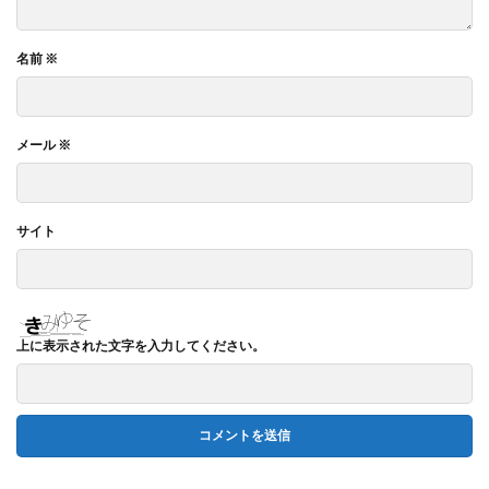
名前
※
メール
※
サイト
上に表示された文字を入力してください。