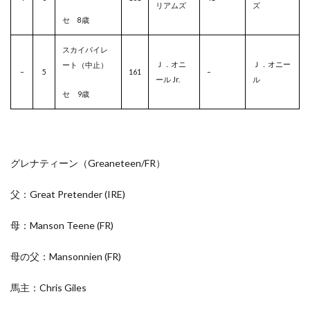
リアムズ
ズ
セ 8歳
スカイパイレ
Ｊ．オニ
Ｊ
．オニー
ート（中止）
–
5
161
–
ール Jr.
ル
セ 9歳
グレナティーン（Greaneteen/
FR
）
父：Great Pretender
(IRE)
母：Manson Teene
(FR)
母の父：Mansonnien
(FR)
馬主：Chris Giles