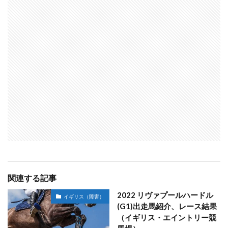
関連する記事
2022 リヴァプールハードル
イギリス（障害）
(G1)出走馬紹介、レース結果
（イギリス・エイントリー競