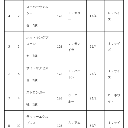
スーパーウェル
Ｌ．カリ
Ｄ．ヘイ
シー
4
7
126
1 1/4
ー
ズ
セ 6歳
ホットキングプ
Ｊ．モレ
Ｊ．サイ
ローン
5
5
126
2 1/4
イラ
ズ
セ 7歳
サイトサクセス
Ｚ．パー
Ｊ．サイ
6
6
126
2 1/2
トン
ズ
セ 5歳
ストロンガー
Ｃ．Ｙ．
Ｄ．ホワ
7
4
126
2 1/2
ホー
イト
牡 5歳
ラッキーエクス
Ａ．アム
Ｊ．サイ
プレス
8
10
126
3 3/4