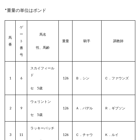
*重量の単位はポンド
ゲ
ー
馬名
馬
ト
重量
騎手
調教師
番
性、馬齢
番
号
スカイフィール
ド
1
6
126
Ｂ．シン
Ｃ．ファウンズ
セ 5歳
ウェリントン
2
9
126
Ａ．バデル
Ｒ．ギブソン
セ 5歳
ラッキーパッチ
3
11
126
Ｃ．チャウ
Ｋ．ルイ