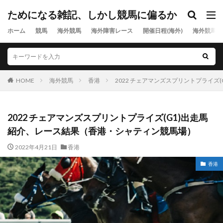
ためになる雑記、しかし競馬に偏るか
ホーム
競馬
海外競馬
海外障害レース
開催日程(海外)
海外競馬出
HOME
海外競馬
香港
2022 チェアマンズスプリントプライ
2022 チェアマンズスプリントプライズ(G1)出走馬
紹介、レース結果（香港・シャティン競馬場）
2022年4月21日
香港
香港