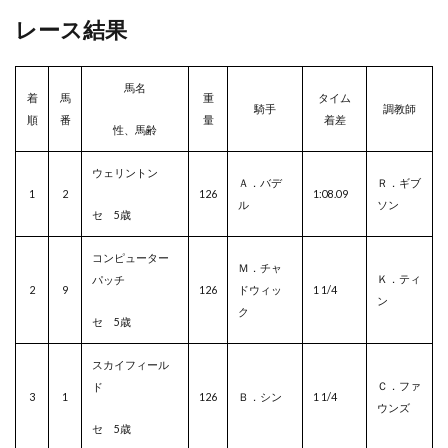
レース結果
馬名
着
馬
重
タイム
騎手
調教師
順
番
量
着差
性、馬齢
ウェリントン
Ａ．バデ
Ｒ．ギブ
1
2
126
1:08.09
ル
ソン
セ 5歳
コンピューター
Ｍ．チャ
Ｋ．ティ
パッチ
2
9
126
ドウィッ
1 1/4
ン
ク
セ 5歳
スカイフィール
Ｃ．ファ
ド
3
1
126
Ｂ．シン
1 1/4
ウンズ
セ 5歳