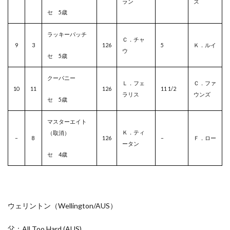
ラン
ズ
セ 5歳
ラッキーパッチ
Ｃ．チャ
9
3
126
5
Ｋ．ルイ
ウ
セ 5歳
クーパニー
Ｌ．フェ
Ｃ．ファ
10
11
126
11 1/2
ラリス
ウンズ
セ 5歳
マスターエイト
Ｋ．ティ
（取消）
–
8
126
–
Ｆ．ロー
ータン
セ 4歳
ウェリントン（Wellington/
AUS
）
父：All Too Hard
(AUS)