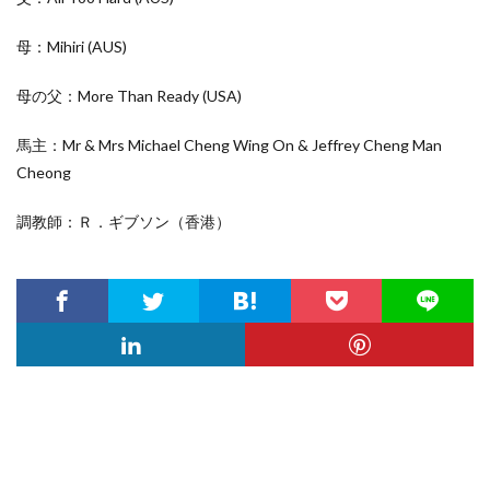
母：Mihiri
(AUS)
母の父：More Than Ready
(USA
)
馬主：Mr & Mrs Michael Cheng Wing On & Jeffrey Cheng Man
Cheong
調教師：Ｒ．ギブソン（香港）