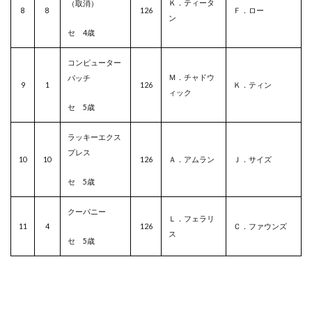
Ｋ．ティータ
（取消）
8
8
126
Ｆ．ロー
ン
セ 4歳
コンピューター
Ｍ．チャドウ
パッチ
9
1
126
Ｋ．ティン
ィック
セ 5歳
ラッキーエクス
プレス
10
10
126
Ａ．アムラン
Ｊ．サイズ
セ 5歳
クーパニー
Ｌ．フェラリ
11
4
126
Ｃ．ファウンズ
ス
セ 5歳