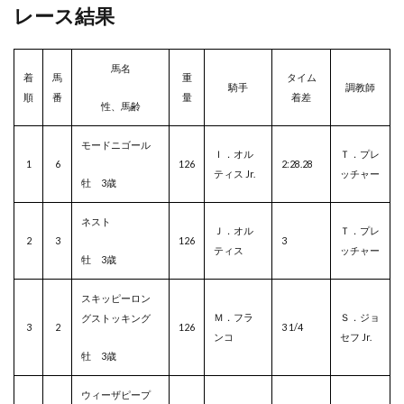
レース結果
馬名
着
馬
重
タイム
騎手
調教師
順
番
量
着差
性、馬齢
モードニゴール
Ｉ．オル
Ｔ．プレ
1
6
126
2:28.28
ティス Jr.
ッチャー
牡 3歳
ネスト
Ｊ．オル
Ｔ．プレ
2
3
126
3
ティス
ッチャー
牡 3歳
スキッピーロン
Ｍ．フラ
Ｓ．ジョ
グストッキング
3
2
126
3 1/4
ンコ
セフ Jr.
牡 3歳
ウィーザピープ