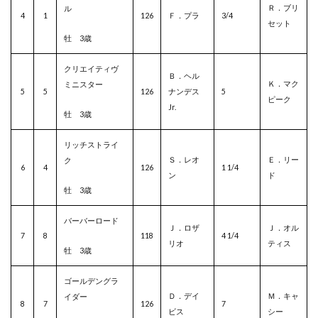
Ｒ．ブリ
ル
4
1
126
Ｆ．プラ
3/4
セット
牡 3歳
クリエイティヴ
Ｂ．ヘル
Ｋ．マク
ミニスター
5
5
126
ナンデス
5
ピーク
Jr.
牡 3歳
リッチストライ
Ｓ．レオ
Ｅ．リー
ク
6
4
126
1 1/4
ン
ド
牡 3歳
バーバーロード
Ｊ．ロザ
Ｊ．オル
7
8
118
4 1/4
リオ
ティス
牡 3歳
ゴールデングラ
Ｄ．デイ
Ｍ．キャ
イダー
8
7
126
7
ビス
シー