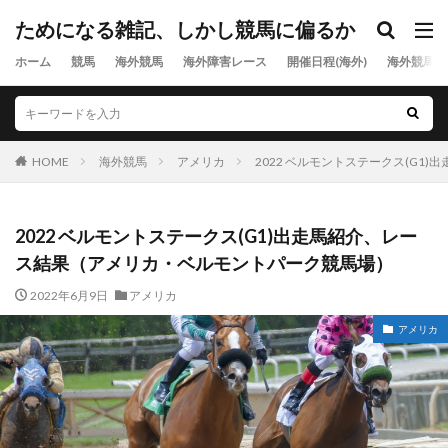
ためになる雑記、しかし競馬に偏るか
ホーム
競馬
海外競馬
海外障害レース
開催日程(海外)
海外競馬出
HOME
海外競馬
アメリカ
2022 ベルモントステークス(G
2022 ベルモントステークス(G1)出走馬紹介、レー
ス結果（アメリカ・ベルモントパーク競馬場）
2022年6月9日
アメリカ
アメリカ