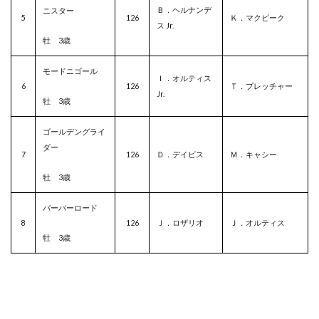
Ｂ．ヘルナンデ
ニスター
5
126
Ｋ．マクピーク
ス Jr.
牡 3歳
モードニゴール
Ｉ．オルティス
6
126
Ｔ．プレッチャー
Jr.
牡 3歳
ゴールデングライ
ダー
7
126
Ｄ．デイビス
Ｍ．キャシー
牡 3歳
バーバーロード
8
126
Ｊ．ロザリオ
Ｊ．オルティス
牡 3歳