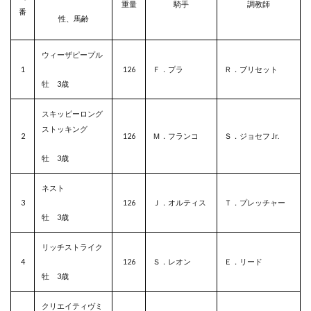
重量
騎手
調教師
番
性、馬齢
ウィーザピープル
1
126
Ｆ．プラ
Ｒ．ブリセット
牡 3歳
スキッピーロング
ストッキング
2
126
Ｍ．フランコ
Ｓ．ジョセフ Jr.
牡 3歳
ネスト
3
126
Ｊ．オルティス
Ｔ．プレッチャー
牡 3歳
リッチストライク
4
126
Ｓ．レオン
Ｅ．リード
牡 3歳
クリエイティヴミ