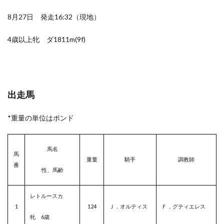
8月27日 発走16:32（現地）
4歳以上牝 ダ1811m(9f)
出走馬
*重量の単位はポンド
馬名
馬
重量
騎手
調教師
番
性、馬齢
レトルースカ
1
124
Ｊ．オルティス
Ｆ．グティエレス
牝 6
歳