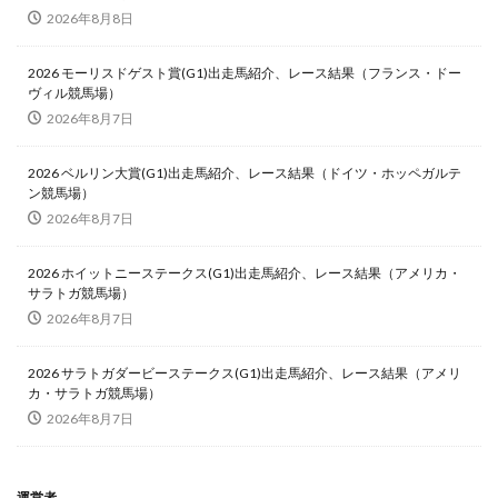
2026年8月8日
2026 モーリスドゲスト賞(G1)出走馬紹介、レース結果（フランス・ドー
ヴィル競馬場）
2026年8月7日
2026 ベルリン大賞(G1)出走馬紹介、レース結果（ドイツ・ホッペガルテ
ン競馬場）
2026年8月7日
2026 ホイットニーステークス(G1)出走馬紹介、レース結果（アメリカ・
サラトガ競馬場）
2026年8月7日
2026 サラトガダービーステークス(G1)出走馬紹介、レース結果（アメリ
カ・サラトガ競馬場）
2026年8月7日
運営者