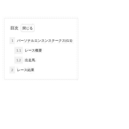
目次
1
パーソナルエンスンステークス(G1)
1.1
レース概要
1.2
出走馬
2
レース結果