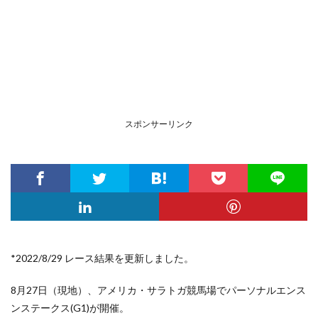
スポンサーリンク
*2022/8/29 レース結果を更新しました。
8月27日（現地）、アメリカ・サラトガ競馬場
でパーソナルエンス
ンステークス(G1)が開催。