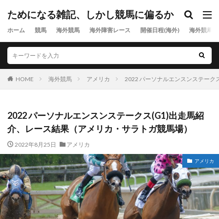
ためになる雑記、しかし競馬に偏るか
ホーム
競馬
海外競馬
海外障害レース
開催日程(海外)
海外競馬出
HOME
海外競馬
アメリカ
2022 パーソナルエンスンステー
2022 パーソナルエンスンステークス(G1)出走馬紹
介、レース結果（アメリカ・サラトガ競馬場）
2022年8月25日
アメリカ
アメリカ