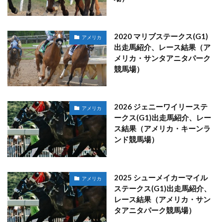
2020 マリブステークス(G1)
アメリカ
出走馬紹介、レース結果（ア
メリカ・サンタアニタパーク
競馬場）
2026 ジェニーワイリーステ
アメリカ
ークス(G1)出走馬紹介、レー
ス結果（アメリカ・キーンラ
ンド競馬場）
2025 シューメイカーマイル
アメリカ
ステークス(G1)出走馬紹介、
レース結果（アメリカ・サン
タアニタパーク競馬場）