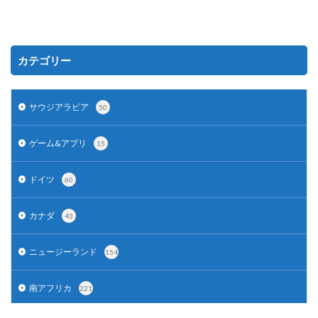
カテゴリー
サウジアラビア
50
ゲーム&アプリ
15
ドイツ
60
カナダ
43
ニュージーランド
154
南アフリカ
221