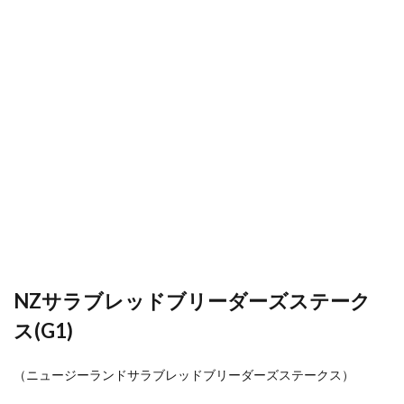
NZサラブレッドブリーダーズステーク
ス(G1)
（ニュージーランドサラブレッドブリーダーズステークス）