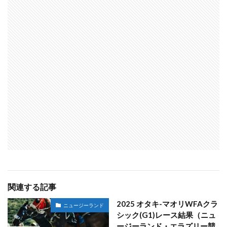
関連する記事
2025 オタキ-マオリWFAクラ
ニュージーランド
シック(G1)レース結果（ニュ
ージーランド・エラズリー競