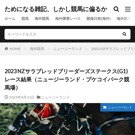
ためになる雑記、しかし競馬に偏るか
ホーム
競馬
海外競馬
海外障害レース
開催日程(海外)
海外競馬出
HOME
海外競馬
ニュージーランド
2023 NZサラブレッド
2023 NZサラブレッドブリーダーズステークス(G1)
レース結果（ニュージーランド・プケコイパーク競
馬場）
2023年4月11日
ニュージーランド
ニュージーランド