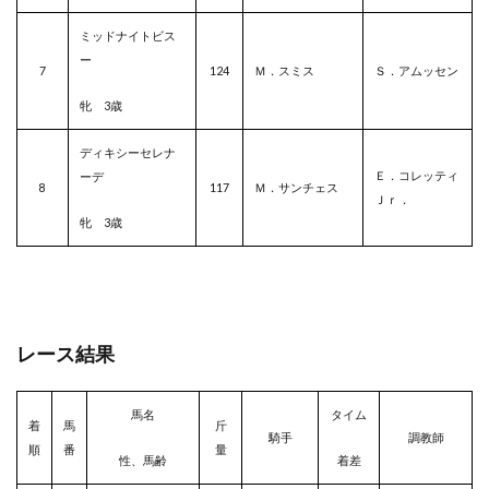
ミッドナイトビス
ー
7
124
Ｍ．スミス
Ｓ．アムッセン
牝 3歳
ディキシーセレナ
Ｅ．コレッティ
ーデ
8
117
Ｍ．サンチェス
Ｊｒ．
牝 3歳
レース結果
馬名
タイム
着
馬
斤
騎手
調教師
順
番
量
性、馬齢
着差