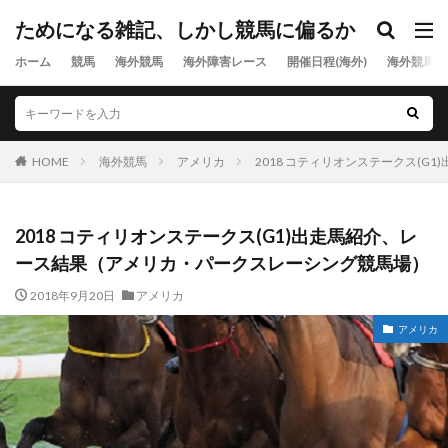
ためになる雑記、しかし競馬に偏るか
ホーム
競馬
海外競馬
海外障害レース
開催日程(海外)
海外競馬出
HOME
海外競馬
アメリカ
2018 コティリオンステークス(
2018 コティリオンステークス(G1)出走馬紹介、レ
ース結果（アメリカ・パークスレーシング競馬場）
2018年9月20日
アメリカ
アメリカ