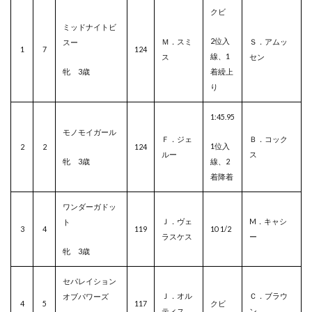
クビ
ミッドナイトビ
2位入
Ｍ．スミ
Ｓ．アムッ
スー
1
7
124
線、1
ス
セン
牝 3歳
着繰上
り
1:45.95
モノモイガール
Ｆ．ジェ
Ｂ．コック
1位入
2
2
124
ルー
ス
牝 3歳
線、2
着降着
ワンダーガドッ
Ｊ．ヴェ
M．キャシ
ト
3
4
119
10 1/2
ラスケス
ー
牝 3歳
セパレイション
Ｊ．オル
Ｃ．ブラウ
オブパワーズ
4
5
117
クビ
ティス
ン