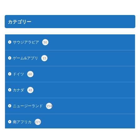
カテゴリー
サウジアラビア
50
ゲーム&アプリ
15
ドイツ
60
カナダ
43
ニュージーランド
154
南アフリカ
221
アラブ首長国連邦
124