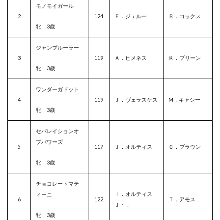
モノモイガール
2
124
Ｆ．ジェルー
Ｂ．コックス
牝 3歳
ジャンプルーラー
3
119
Ａ．ヒメネス
Ｋ．ブリーン
牝 3歳
ワンダーガドット
4
119
Ｊ．ヴェラスケス
M．キャシー
牝 3歳
セパレイションオ
ブパワーズ
5
117
Ｊ．オルティス
Ｃ．ブラウン
牝 3歳
チョコレートマテ
Ｉ．オルティス
ィーニ
6
122
Ｔ．アモス
Ｊｒ．
牝 3歳