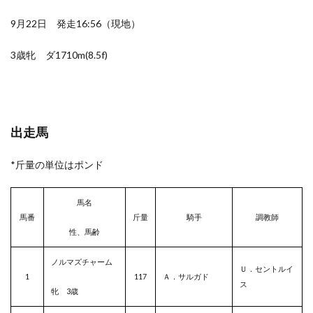
9月22日 発走16:56（現地）
3歳牝 ダ1710m(8.5f)
出走馬
*斤量の単位はポンド
馬名
馬番
斤量
騎手
調教師
性、馬齢
ノルマズチャーム
Ｕ．セントルイ
1
117
Ａ．サルガド
ス
牝 3歳