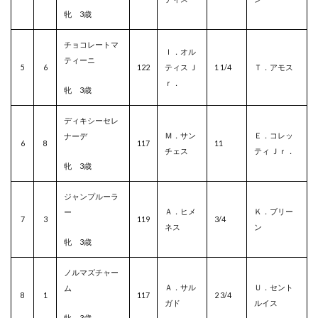
牝 3歳
チョコレートマ
Ｉ．オル
ティーニ
5
6
122
ティス Ｊ
1 1/4
Ｔ．アモス
ｒ．
牝 3歳
ディキシーセレ
Ｍ．サン
Ｅ．コレッ
ナーデ
6
8
117
11
チェス
ティ Ｊｒ．
牝 3歳
ジャンプルーラ
Ａ．ヒメ
Ｋ．ブリー
ー
7
3
119
3/4
ネス
ン
牝 3歳
ノルマズチャー
Ａ．サル
Ｕ．セント
ム
8
1
117
2 3/4
ガド
ルイス
牝 3歳