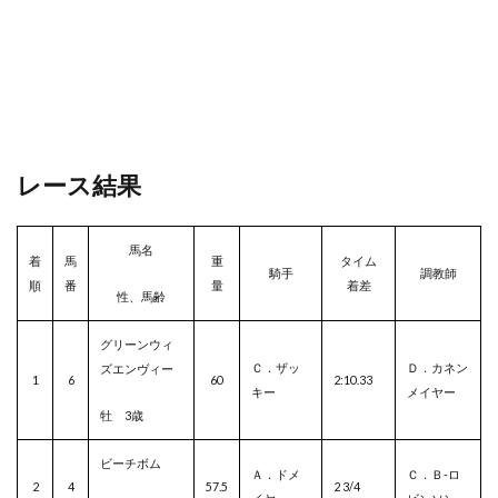
レース結果
馬名
着
馬
重
タイム
騎手
調教師
順
番
量
着差
性、馬齢
グリーンウィ
Ｃ．ザッ
Ｄ．カネン
ズエンヴィー
1
6
60
2:10.33
キー
メイヤー
牡 3歳
ビーチボム
Ａ．ドメ
Ｃ．Ｂ-ロ
2
4
57.5
2 3/4