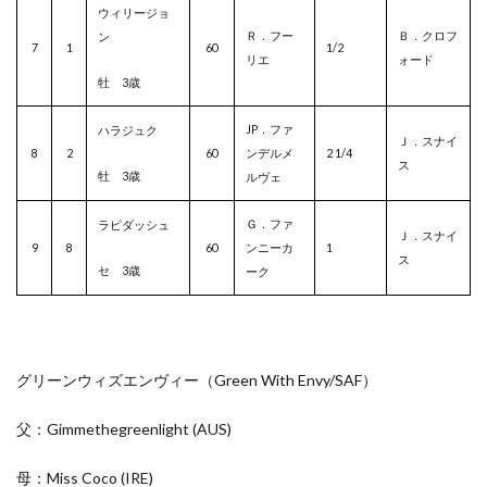
ウィリージョ
Ｒ．フー
Ｂ．クロフ
ン
7
1
60
1/2
リエ
ォード
牡 3歳
JP．ファ
ハラジュク
Ｊ．スナイ
8
2
60
ンデルメ
2 1/4
ス
牡 3歳
ルヴェ
Ｇ．ファ
ラピダッシュ
Ｊ．スナイ
9
8
60
ンニーカ
1
ス
セ 3歳
ーク
グリーンウィズエンヴィー（Green With Envy/
SAF
）
父：Gimmethegreenlight
(AUS)
母：Miss Coco
(IRE)