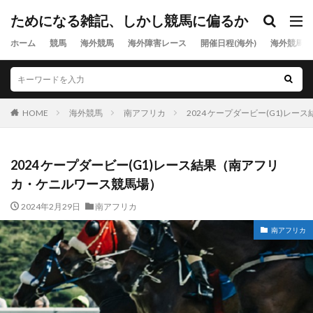
ためになる雑記、しかし競馬に偏るか
ホーム
競馬
海外競馬
海外障害レース
開催日程(海外)
海外競馬出
HOME
海外競馬
南アフリカ
2024 ケープダービー(G1)レ
2024 ケープダービー(G1)レース結果（南アフリ
カ・ケニルワース競馬場）
2024年2月29日
南アフリカ
南アフリカ