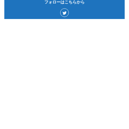
フォローはこちらから
カテゴリー
サウジアラビア
50
ゲーム&アプリ
15
ドイツ
60
カナダ
43