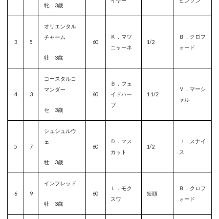
イヤー
ビンソン
牝 3歳
オリエンタル
Ｋ．マツ
Ｂ．クロフ
チャーム
3
5
60
1/2
ニャーネ
ォード
牡 3歳
コースタルコ
Ｂ．フェ
Ｖ．マーシ
マンダー
4
3
60
イドハー
1 1/2
ャル
ブ
セ 3歳
シュシュルウ
Ｄ．マス
Ｊ．スナイ
ェ
5
7
60
1/2
カット
ス
牡 3歳
インフレッド
Ｌ．モク
Ｂ．クロフ
6
9
60
短頭
スワ
ォード
牡 3歳