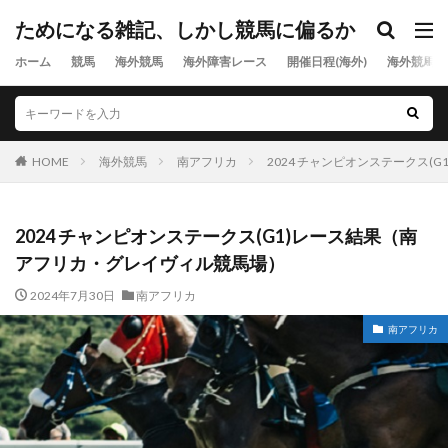
ためになる雑記、しかし競馬に偏るか
ホーム
競馬
海外競馬
海外障害レース
開催日程(海外)
海外競馬出
HOME
海外競馬
南アフリカ
2024 チャンピオンステークス
2024 チャンピオンステークス(G1)レース結果（南
アフリカ・グレイヴィル競馬場）
2024年7月30日
南アフリカ
南アフリカ