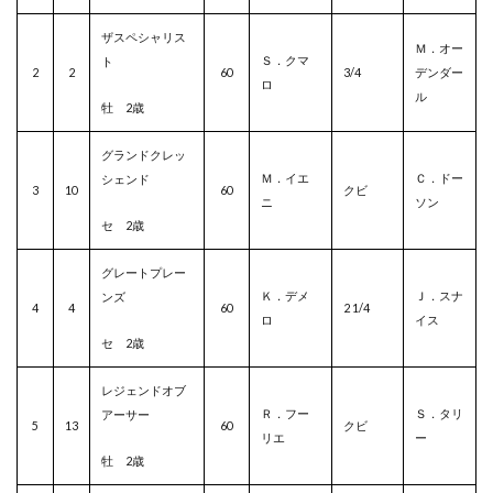
ザスペシャリス
Ｍ．オー
Ｓ．クマ
ト
2
2
60
3/4
デンダー
ロ
ル
牡 2歳
グランドクレッ
Ｍ．イエ
Ｃ．ドー
シェンド
3
10
60
クビ
ニ
ソン
セ 2歳
グレートプレー
Ｋ．デメ
Ｊ．スナ
ンズ
4
4
60
2 1/4
ロ
イス
セ 2歳
レジェンドオブ
Ｒ．フー
Ｓ．タリ
アーサー
5
13
60
クビ
リエ
ー
牡 2歳