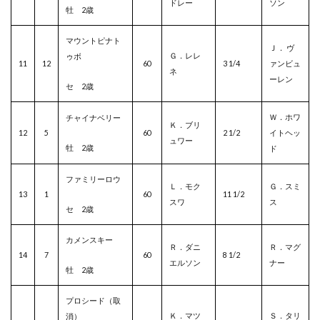
ドレー
ソン
牡 2歳
マウントピナト
Ｊ． ヴ
Ｇ．レレ
ゥボ
11
12
60
3 1/4
ァンビュ
ネ
ーレン
セ 2歳
Ｗ．ホワ
チャイナベリー
Ｋ．ブリ
12
5
60
2 1/2
イトヘッ
ュワー
牡 2歳
ド
ファミリーロウ
Ｌ．モク
Ｇ．スミ
13
1
60
11 1/2
スワ
ス
セ 2歳
カメンスキー
Ｒ．ダニ
Ｒ．マグ
14
7
60
8 1/2
エルソン
ナー
牡 2歳
プロシード（取
Ｋ．マツ
Ｓ．タリ
消）