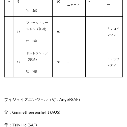
–
8
60
–
ニャーネ
ー
牡 2歳
フィールドマー
Ｆ．ロビ
シャル（取消）
–
16
60
–
–
ンソン
牡 2歳
ドントジャッジ
Ｐ．ラフ
（取消）
–
17
60
–
–
ァティ
牡 2歳
ブイジェイズエンジェル（Vj’s Angel/
SAF
）
父：Gimmethegreenlight
(AUS)
母：Tally-Ho
(SAF)