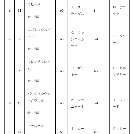
ワヒード
Ｐ．スト
Ｍ．デコ
6
11
60
1
ライダム
ック
セ 2歳
コズミックスピ
Ｇ．ファ
Ｓ．タリ
ード
7
9
60
ンニーカ
3/4
ー
ーク
セ 2歳
フレンチフレイ
Ｃ．ザッ
Ｄ．カネ
ム
8
6
60
1/2
キー
マイヤー
セ 2歳
パリジャンウォ
Ｋ．マツ
Ａ．レア
ークウェイ
9
15
60
3/4
ニャーネ
ード
牡 2歳
トゥルース
Ｓ．ムー
Ｃ．ドー
10
14
60
1/2