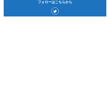
フォローはこちらから
カテゴリー
サウジアラビア
50
ゲーム&アプリ
15
ドイツ
59
カナダ
43