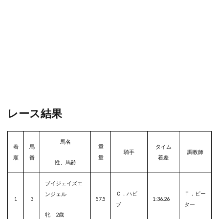
レース結果
馬名
着
馬
重
タイム
騎手
調教師
順
番
量
着差
性、馬齢
ブイジェイズエ
Ｃ．ハビ
Ｔ．ピー
ンジェル
1
3
57.5
1:36.26
ブ
ター
牝 2歳