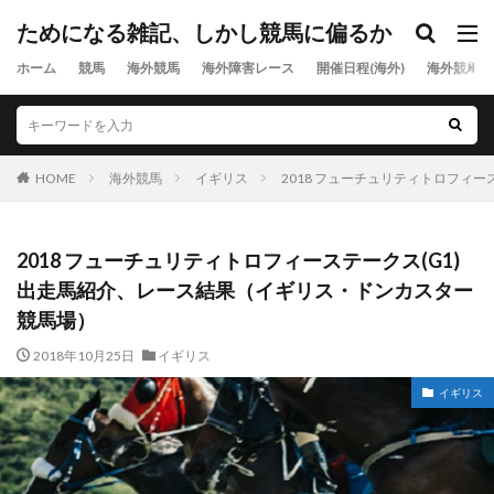
ためになる雑記、しかし競馬に偏るか
ホーム
競馬
海外競馬
海外障害レース
開催日程(海外)
海外競馬出
HOME
海外競馬
イギリス
2018 フューチュリティトロフィ
2018 フューチュリティトロフィーステークス(G1)
出走馬紹介、レース結果（イギリス・ドンカスター
競馬場）
2018年10月25日
イギリス
イギリス