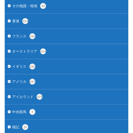
その他国・地域
34
香港
154
フランス
256
オーストラリア
614
イギリス
320
アメリカ
837
アイルランド
109
中央競馬
7
雑記
10