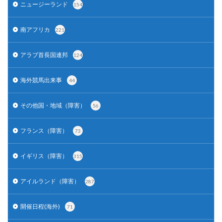
ニュージーランド
154
南アフリカ
221
アラブ首長国連邦
124
海外競馬出来事
44
その他国・地域（障害）
56
フランス（障害）
73
イギリス（障害）
315
アイルランド（障害）
287
開催日程(海外)
71