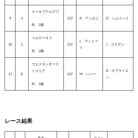
ラーキブアルアワ
9
2
127
A．アッゼニ
D．シムコック
牡 2歳
ツルゲーネフ
L．デットー
10
1
127
J．ゴスデン
リ
牡 2歳
ウエスタンオース
A．オブライエ
トラリア
11
8
127
M．ハシー
ン
牡 2歳
レース結果
馬名
タイム