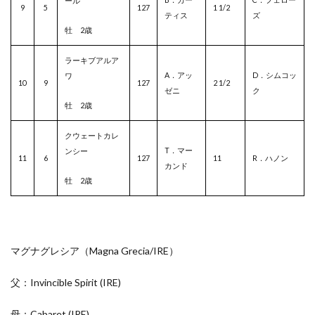
ール
9
5
127
1 1/2
ティス
ズ
牡 2歳
ラーキブアルア
A．アッ
D．シムコッ
ワ
10
9
127
2 1/2
ゼニ
ク
牡 2歳
クウェートカレ
T．マー
ンシー
11
6
127
11
R．ハノン
カンド
牡 2歳
マグナグレシア（Magna Grecia/
IRE）
父：Invincible Spirit
(IRE)
母：Cabaret
(IRE)