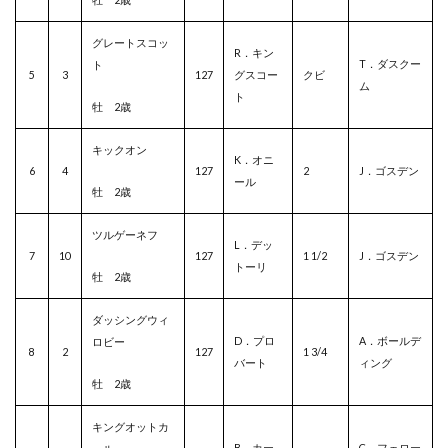
グレートスコッ
R．キン
T．ダスクー
ト
5
3
127
グスコー
クビ
ム
ト
牡 2歳
キックオン
K．オニ
6
4
127
2
J．ゴスデン
ール
牡 2歳
ツルゲーネフ
L．デッ
7
10
127
1 1/2
J．ゴスデン
トーリ
牡 2歳
ダッシングウィ
D．プロ
A．ボールデ
ロビー
8
2
127
1 3/4
バート
ィング
牡 2歳
キングオットカ
B．カー
C．フェロー