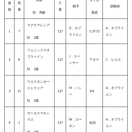
着
馬
斤
騎手
調教師
順
番
量
性、馬齢
着差
マグナグレシア
D．オブ
A．オブライ
1
7
127
1:37.72
ライエン
エン
牡 2歳
フェニックスオ
J．スペ
ブスペイン
2
8
127
アタマ
C．ヒルズ
ンサー
牡 2歳
ウエスタンオー
M．ハシ
A．オブライ
ストラリア
3
11
127
3/4
ー
エン
牡 2歳
サーカスマキシ
W．ロー
A．オブライ
マス
4
1
127
短頭
ダン
エン
牡 2歳