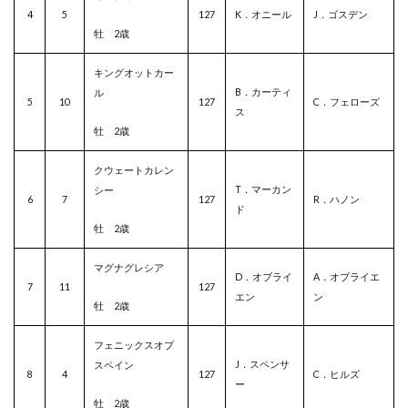
4
5
127
K．オニール
J．ゴスデン
牡 2歳
キングオットカー
B．カーティ
ル
5
10
127
C．フェローズ
ス
牡 2歳
クウェートカレン
T．マーカン
シー
6
7
127
R．ハノン
ド
牡 2歳
マグナグレシア
D．オブライ
A．オブライエ
7
11
127
エン
ン
牡 2歳
フェニックスオブ
J．スペンサ
スペイン
8
4
127
C．ヒルズ
ー
牡 2歳