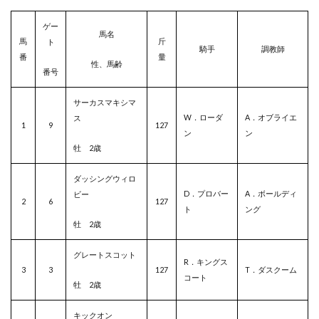
ゲー
馬名
馬
斤
ト
騎手
調教師
番
量
性、馬齢
番号
サーカスマキシマ
W．ローダ
A．オブライエ
ス
1
9
127
ン
ン
牡 2歳
ダッシングウィロ
D．プロバー
A．ボールディ
ビー
2
6
127
ト
ング
牡 2歳
グレートスコット
R．キングス
3
3
127
T．ダスクーム
コート
牡 2歳
キックオン