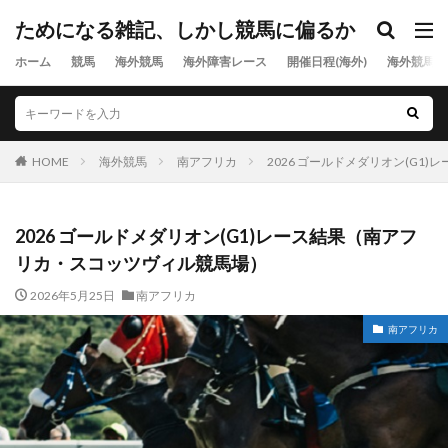
ためになる雑記、しかし競馬に偏るか
ホーム
競馬
海外競馬
海外障害レース
開催日程(海外)
海外競馬出
HOME
海外競馬
南アフリカ
2026 ゴールドメダリオン(G
2026 ゴールドメダリオン(G1)レース結果（南アフ
リカ・スコッツヴィル競馬場）
2026年5月25日
南アフリカ
南アフリカ