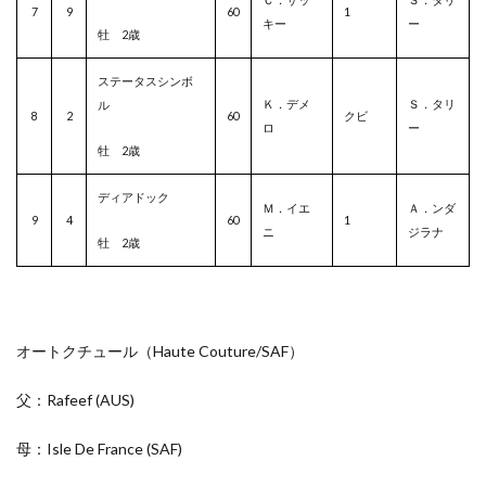
7
9
60
1
キー
ー
牡 2歳
ステータスシンボ
Ｋ．デメ
Ｓ．タリ
ル
8
2
60
クビ
ロ
ー
牡 2歳
ディアドック
Ｍ．イエ
Ａ．ンダ
9
4
60
1
ニ
ジラナ
牡 2歳
オートクチュール（Haute Couture/
SAF
）
父：Rafeef
(AUS)
母：Isle De France
(SAF)