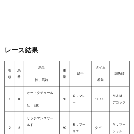
レース結果
馬名
タイム
着
馬
重
騎手
調教師
順
番
量
性、馬齢
着差
オートクチュール
Ｃ．マレ
Ｍ＆Ｍ．
1
8
60
1:07.13
ー
デコック
牡 2歳
リッチマンズワー
Ｒ．フー
Ｖ．マー
ルド
2
6
60
クビ
リエ
シャル