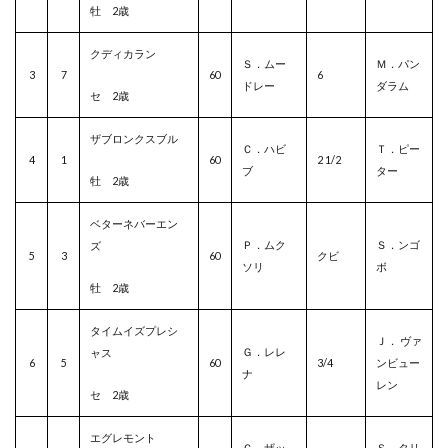
牡 2歳
クディカラン
Ｓ．ムー
Ｍ．パン
3
7
60
6
ドレー
ダラム
セ 2歳
ザブロンクスブル
Ｃ．ハビ
Ｔ．ピー
4
1
60
2 1/2
ブ
ター
牡 2歳
ベターネバーエン
Ｐ．ムク
Ｓ．ンゴ
ズ
5
3
60
クビ
ソリ
ボ
牡 2歳
タイムイズプレシ
Ｊ． ヴァ
Ｇ．レレ
ャス
6
5
60
3/4
ンビュー
ナ
レン
セ 2歳
エグレモント
Ｃ．ザッ
Ｓ．タリ