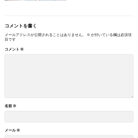
コメントを書く
メールアドレスが公開されることはありません。
※
が付いている欄は必須項
目です
コメント
※
名前
※
メール
※