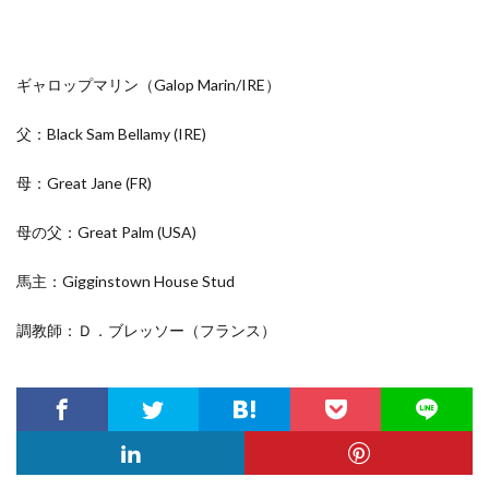
ギャロップマリン（Galop Marin/
IRE）
父：Black Sam Bellamy
(IRE)
母：Great Jane
(FR)
母の父：Great Palm
(USA)
馬主：Gigginstown House Stud
調教師：Ｄ．ブレッソー（フランス）