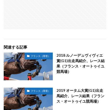
関連する記事
2018 ルノーデュヴィヴィエ
フランス（障害）
賞(G1)出走馬紹介、レース結
果（フランス・オートゥイユ
競馬場）
2019 オータム大賞(G1)出走
フランス（障害）
馬紹介、レース結果（フラン
ス・オートゥイユ競馬場）