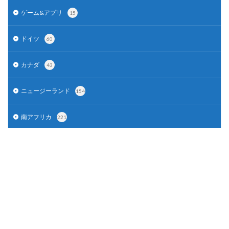
ゲーム&アプリ
15
ドイツ
60
カナダ
43
ニュージーランド
154
南アフリカ
221
アラブ首長国連邦
124
海外競馬出来事
44
その他国・地域（障害）
56
フランス（障害）
73