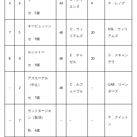
6
6
66
4
Ｐ．レノグ
エンヌ
セ 5歳
オービュッソン
Ｃ．ウィ
NSL．ウィリ
7
5
68
20
リアムズ
アムズ
セ 9歳
ルシャトー
Ｅ．チャ
Ｃ．スキャン
8
4
68
20
ゼル
デラ
セ 9歳
アズカーデル
Ｃ．ルフ
GAB．リーン
（中止）
–
2
68
–
ェーブル
ダーズ
セ 7歳
サントタージオ
Ｐ．クイント
ン（取消）
–
7
–
–
–
ン
牝 6歳