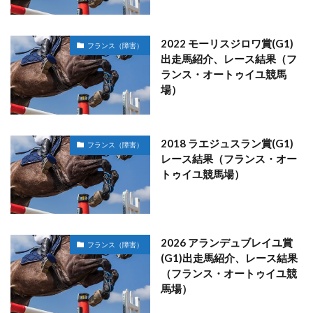
2022 モーリスジロワ賞(G1)
フランス（障害）
出走馬紹介、レース結果（フ
ランス・オートゥイユ競馬
場）
2018 ラエジュスラン賞(G1)
フランス（障害）
レース結果（フランス・オー
トゥイユ競馬場）
2026 アランデュブレイユ賞
フランス（障害）
(G1)出走馬紹介、レース結果
（フランス・オートゥイユ競
馬場）