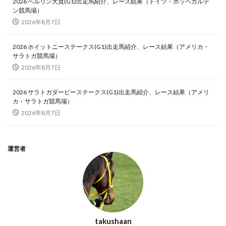
2026 ベルリン大賞(G1)出走馬紹介、レース結果（ドイツ・ホッペガルテ
ン競馬場）
2026年8月7日
2026 ホイットニーステークス(G1)出走馬紹介、レース結果（アメリカ・
サラトガ競馬場）
2026年8月7日
2026 サラトガダービーステークス(G1)出走馬紹介、レース結果（アメリ
カ・サラトガ競馬場）
2026年8月7日
運営者
takushaan