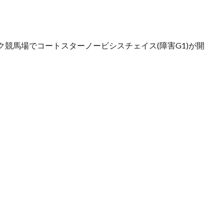
ク競馬場でコートスターノービシスチェイス(障害G1)が開