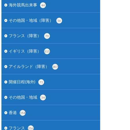
海外競馬出来事
44
その他国・地域（障害）
56
フランス（障害）
73
イギリス（障害）
315
アイルランド（障害）
287
開催日程(海外)
71
その他国・地域
34
香港
154
フランス
256