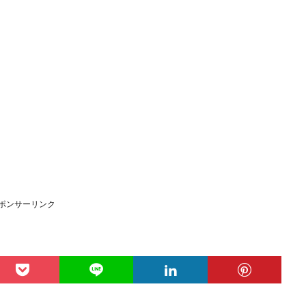
ポンサーリンク