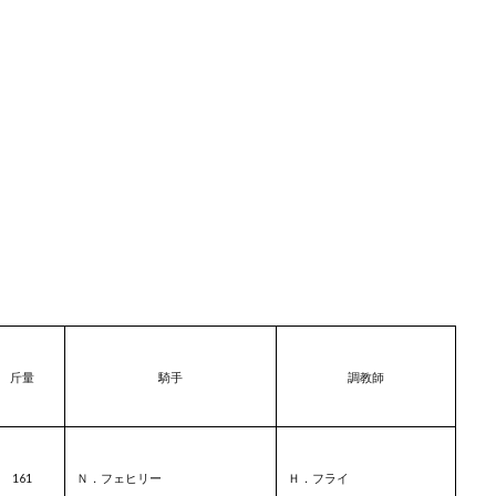
斤量
騎手
調教師
161
Ｎ．フェヒリー
Ｈ．フライ