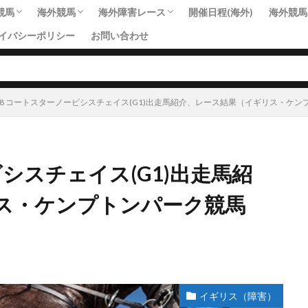
競馬
海外競馬
海外障害レース
開催日程(海外)
海外競馬
イバシーポリシー
お問い合わせ
中央競馬
アイルランド
アメリカ
アラブ首長国連邦
イギリス
オーストラリア
カナダ
サウジアラビア
ドイツ
フランス
香港
南アフリカ
その他国・地域
アイルランド（障害）
イギリス（障害）
フランス（障害）
その他国・地域（障害）
18 コートスターノービシスチェイス(G1)出走馬紹介、レース結果（イギリス・ケ
ビシスチェイス(G1)出走馬紹
ス・ケンプトンパーク競馬
イギリス（障害）