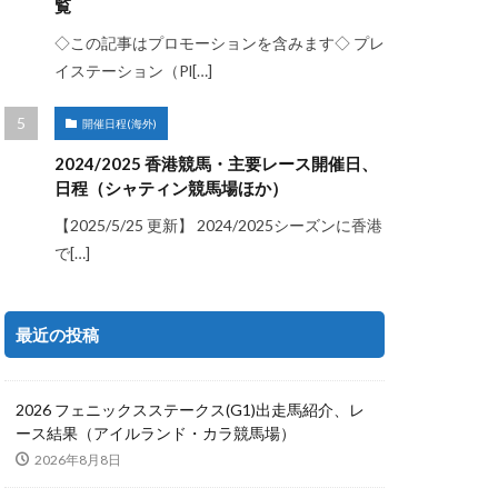
覧
◇この記事はプロモーションを含みます◇ プレ
イステーション（Pl[…]
開催日程(海外)
2024/2025 香港競馬・主要レース開催日、
日程（シャティン競馬場ほか）
【2025/5/25 更新】 2024/2025シーズンに香港
で[…]
最近の投稿
2026 フェニックスステークス(G1)出走馬紹介、レ
ース結果（アイルランド・カラ競馬場）
2026年8月8日