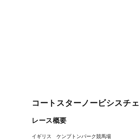
コートスターノービシスチェイ
レース概要
イギリス ケンプトンパーク競馬場