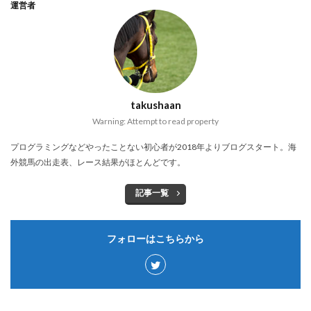
運営者
takushaan
Warning: Attempt to read property
プログラミングなどやったことない初心者が2018年よりブログスタート。海
外競馬の出走表、レース結果がほとんどです。
記事一覧
フォローはこちらから