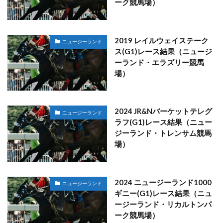
ーク競馬場）
2019 レイルウェイステーク
ニュージーランド
ス(G1)レース結果（ニュージ
ーランド・エラズリー競馬
場）
2024 JR&Nバーケットテレグ
ニュージーランド
ラフ(G1)レース結果（ニュー
ジーランド・トレンサム競馬
場）
2024 ニュージーランド1000
ニュージーランド
ギニー(G1)レース結果（ニュ
ージーランド・リカルトンパ
ーク競馬場）