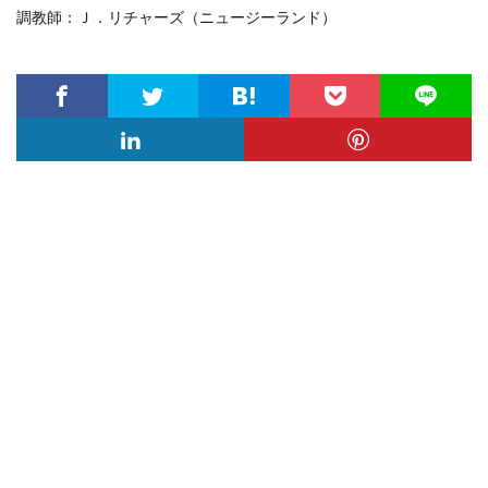
調教師：Ｊ．リチャーズ（ニュージーランド）