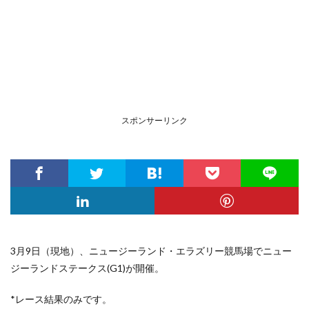
スポンサーリンク
3月9日（現地）、ニュージーランド・エラズリー競馬場でニュー
ジーランドステークス(G1)が開催。
*レース結果のみです。