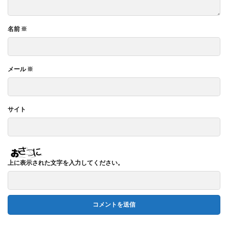
名前
※
メール
※
サイト
上に表示された文字を入力してください。