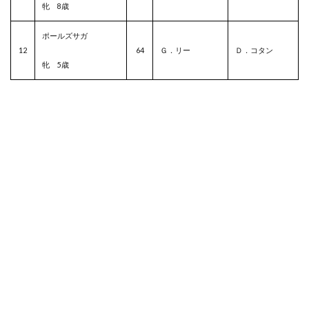
牝 8歳
ポールズサガ
12
64
Ｇ．リー
Ｄ．コタン
牝 5歳