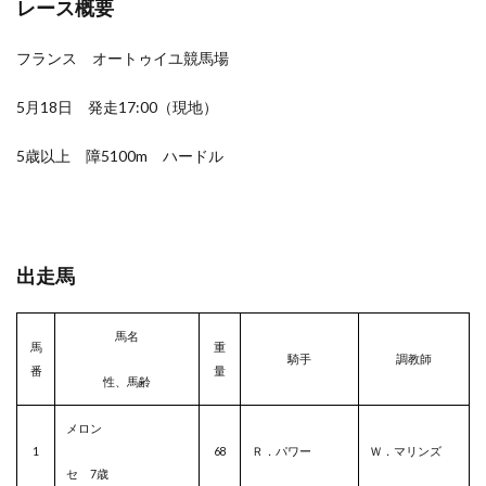
レース概要
フランス オートゥイユ競馬場
5月18日 発走17:00（現地）
5歳以上 障5100m ハードル
出走馬
馬名
馬
重
騎手
調教師
番
量
性、馬齢
メロン
1
68
Ｒ．パワー
Ｗ．マリンズ
セ 7歳