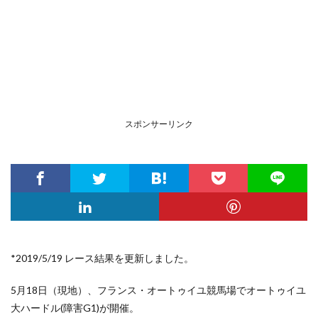
スポンサーリンク
*2019/5/19 レース結果を更新しました。
5月18日（現地）、フランス・オートゥイユ競馬場でオートゥイユ
大ハードル(障害G1)が開催。