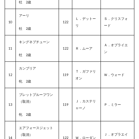
牡 2歳
アーリ
Ｌ．デットー
Ｓ．クリスフォ
10
122
リ
ード
牡 2歳
キングネプチューン
Ａ．オブライエ
11
122
Ｒ．ムーア
ン
牡 2歳
カンブリア
Ｔ．ガファリ
12
119
Ｗ．ウォード
オン
牝 2歳
ブレットプルーフワン
Ｊ．カステリ
（取消）
13
119
Ｐ．ミラー
ャーノ
牝 2歳
エアフォースジェット
Ｊ．オブラエイ
（取消）
14
122
Ｗ．ローダン