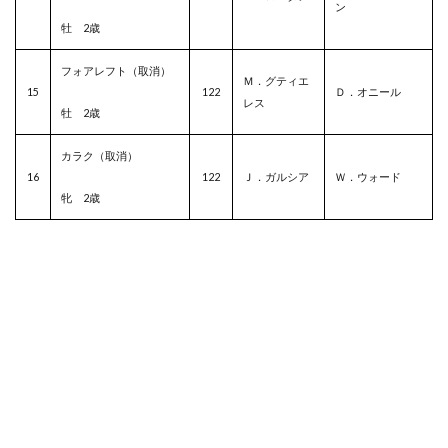
ン
牡 2歳
フォアレフト（取消）
Ｍ．グティエ
15
122
Ｄ．オニール
レス
牡 2歳
カラク（取消）
16
122
Ｊ．ガルシア
Ｗ．ウォード
牝 2歳