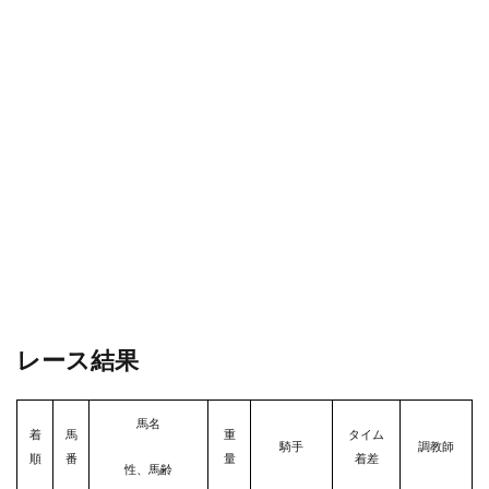
レース結果
馬名
着
馬
重
タイム
騎手
調教師
順
番
量
着差
性、馬齢