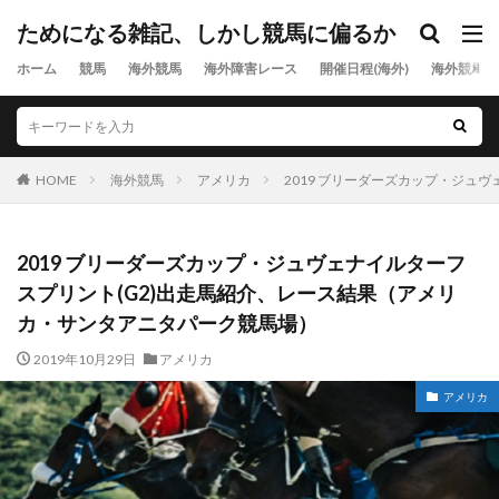
ためになる雑記、しかし競馬に偏るか
ホーム
競馬
海外競馬
海外障害レース
開催日程(海外)
海外競馬出
HOME
海外競馬
アメリカ
2019 ブリーダーズカップ・ジュ
2019 ブリーダーズカップ・ジュヴェナイルターフ
スプリント(G2)出走馬紹介、レース結果（アメリ
カ・サンタアニタパーク競馬場）
2019年10月29日
アメリカ
アメリカ