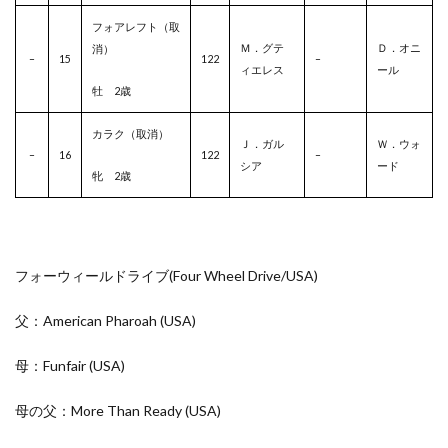
フォアレフト（取
Ｍ．グテ
Ｄ．オニ
消）
–
15
122
–
ィエレス
ール
牡 2歳
カラク（取消）
Ｊ．ガル
Ｗ．ウォ
–
16
122
–
シア
ード
牝 2歳
フォーウィールドライブ(Four Wheel Drive/
USA
)
父：American Pharoah
(USA)
母：Funfair
(USA)
母の父：More Than Ready
(USA)