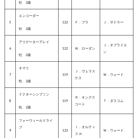
牡 2歳
エンコーダー
5
122
Ｆ．プラ
Ｊ．サドラー
牡 2歳
アリゲーターアレイ
Ｊ．オブライエ
6
122
Ｗ．ローダン
ン
牡 2歳
キマリ
Ｊ．ヴェラス
7
119
Ｗ．ウォード
ケス
牝 2歳
ドクターシンプソン
Ｒ．キングス
8
119
Ｔ．ダスコム
コート
牝 2歳
フォーウィールドライ
Ｉ．オルティ
ブ
9
122
Ｗ．ウォード
ス Jr.