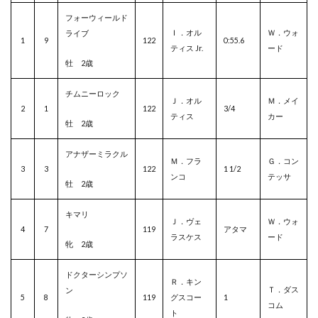
フォーウィールド
Ｉ．オル
Ｗ．ウォ
ライブ
1
9
122
0:55.6
ティス Jr.
ード
牡 2歳
チムニーロック
Ｊ．オル
Ｍ．メイ
2
1
122
3/4
ティス
カー
牡 2歳
アナザーミラクル
Ｍ．フラ
Ｇ．コン
3
3
122
1 1/2
ンコ
テッサ
牡 2歳
キマリ
Ｊ．ヴェ
Ｗ．ウォ
4
7
119
アタマ
ラスケス
ード
牝 2歳
ドクターシンプソ
Ｒ．キン
Ｔ．ダス
ン
5
8
119
グスコー
1
コム
ト