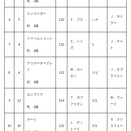
牝 2歳
エンコーダー
Ｊ．サド
6
5
122
Ｆ．プラ
ハナ
ラー
牡 2歳
ドリームショット
Ｃ．ヘイ
Ｊ．テー
7
4
122
1
ズ
ト
牡 2歳
アリゲーターアレ
Ｗ．ロー
Ｊ．オブ
イ
8
6
122
クビ
ダン
ライエン
牡 2歳
カンブリア
Ｔ．ガフ
Ｗ．ウォ
9
12
119
1/2
ァリオン
ード
牝 2歳
Ｓ．クリ
アーリ
Ｌ．デッ
10
10
122
1/2
スフォー
トーリ