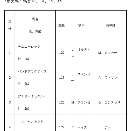
*補欠馬：馬番13、14、15、16
馬名
馬
重量
騎手
調教師
番
性、馬齢
チムニーロック
Ｊ．オルティ
1
122
Ｍ．メイカー
ス
牡 2歳
バンドプラクティス
Ｊ．スペンサ
2
119
Ａ．ワトソン
ー
牝 2歳
アナザーミラクル
3
122
Ｍ．フランコ
Ｇ．コンテッサ
牡 2歳
ドリームショット
4
122
Ｃ．ヘイズ
Ｊ．テート