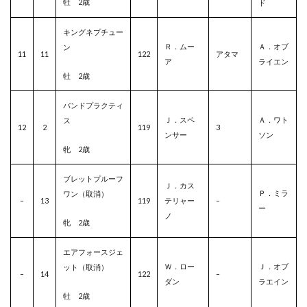
牡 2歳
ド
キングネプチュー
Ｒ．ムー
Ａ．オブ
ン
11
11
122
アタマ
ア
ライエン
牡 2歳
バンドプラクティ
Ｊ．スペ
Ａ．ワト
ス
12
2
119
3
ンサー
ソン
牝 2歳
ブレットプルーフ
Ｊ．カス
Ｐ．ミラ
ワン（取消）
–
13
119
テリャー
–
ー
ノ
牝 2歳
エアフォースジェ
Ｗ．ロー
Ｊ．オブ
ット（取消）
–
14
122
–
ダン
ラエイン
牡 2歳