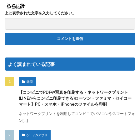
上に表示された文字を入力してください。
よく読まれている記事
雑記
【コンビニでPDFや写真を印刷する・ネットワークプリント
(LINEからコンビニ印刷できる)ローソン・ファミマ・セイコー
マート】PC・スマホ・iPhoneのファイルを印刷
ネットワークプリントを利用してコンビニでパソコンやスマートフォ
ン[…]
ゲーム&アプリ