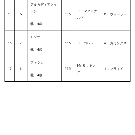
アルカディアクイ
Ｊ．マクドナ
ーン
15
5
55.5
Ｃ．ウォーラー
ルド
牝 4歳
ミジー
16
6
55.5
Ｊ．コレット
Ａ．カミングス
牝 4歳
ファシカ
Ms Ｒ．キン
17
11
55.5
Ｊ．プライド
グ
牝 4歳