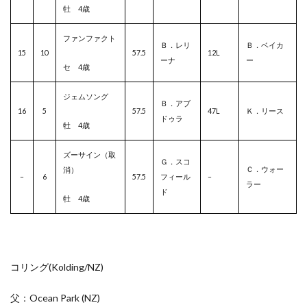
牡 4歳
ファンファクト
Ｂ．レリ
Ｂ．ベイカ
15
10
57.5
12L
ーナ
ー
セ 4歳
ジェムソング
Ｂ．アブ
16
5
57.5
47L
Ｋ．リース
ドゥラ
牡 4歳
ズーサイン（取
Ｇ．スコ
Ｃ．ウォー
消）
–
6
57.5
フィール
–
ラー
ド
牡 4歳
コリング(Kolding/
NZ)
父：Ocean Park
(NZ)