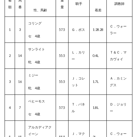
着
馬
重
騎手
調教師
順
番
量
性、馬齢
着差
コリング
Ｃ．ウォー
1
3
57.5
Ｇ．ボス
1:28.28
ラー
セ 4歳
サンライト
Ｌ．カリ
Ｔ＆Ｃ．マ
2
14
55.5
0.4L
ー
カヴォイ
牝 4歳
ミジー
Ｊ．コレ
Ａ．カミン
3
16
55.5
1.7L
ット
グス
牝 4歳
ベヒーモス
Ｔ．パネ
Ｄ．ジョリ
4
7
57.5
1.8L
ル
ー
セ 4歳
アルカディアク
Ｊ．マク
Ｃ．ウォー
イーン
5
15
55.5
2L