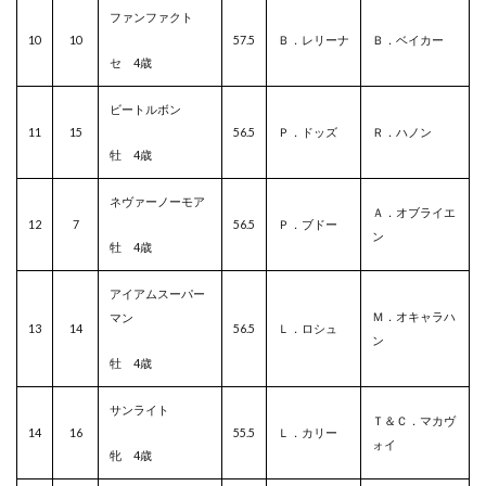
ファンファクト
10
10
57.5
Ｂ．レリーナ
Ｂ．ベイカー
セ 4歳
ビートルボン
11
15
56.5
Ｐ．ドッズ
Ｒ．ハノン
牡 4歳
ネヴァーノーモア
Ａ．オブライエ
12
7
56.5
Ｐ．ブドー
ン
牡 4歳
アイアムスーパー
Ｍ．オキャラハ
マン
13
14
56.5
Ｌ．ロシュ
ン
牡 4歳
サンライト
Ｔ＆Ｃ．マカヴ
14
16
55.5
Ｌ．カリー
ォイ
牝 4歳