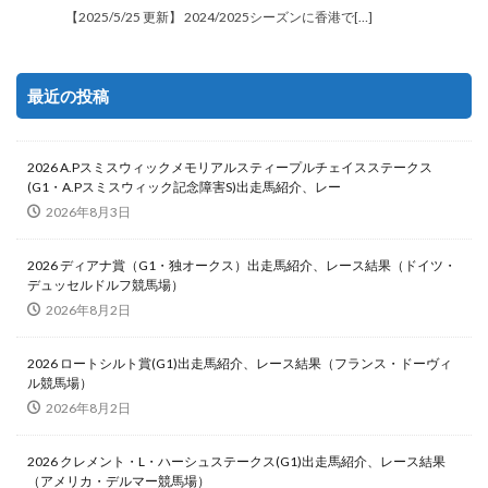
【2025/5/25 更新】 2024/2025シーズンに香港で[…]
最近の投稿
2026 A.Pスミスウィックメモリアルスティープルチェイスステークス
(G1・A.Pスミスウィック記念障害S)出走馬紹介、レー
2026年8月3日
2026 ディアナ賞（G1・独オークス）出走馬紹介、レース結果（ドイツ・
デュッセルドルフ競馬場）
2026年8月2日
2026 ロートシルト賞(G1)出走馬紹介、レース結果（フランス・ドーヴィ
ル競馬場）
2026年8月2日
2026 クレメント・L・ハーシュステークス(G1)出走馬紹介、レース結果
（アメリカ・デルマー競馬場）