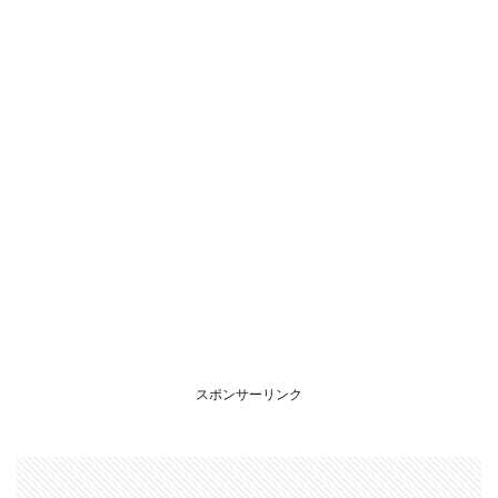
スポンサーリンク