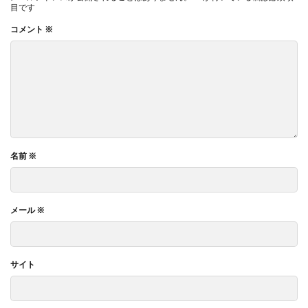
目です
コメント
※
名前
※
メール
※
サイト