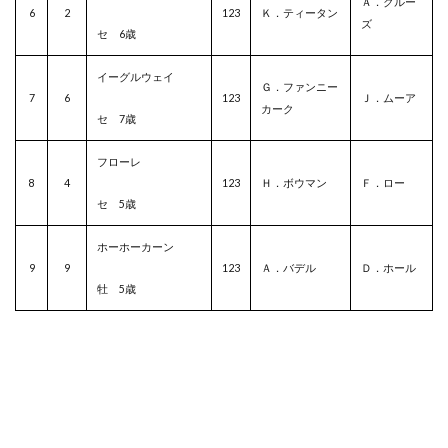
Ａ．クルー
6
2
123
Ｋ．ティータン
ズ
セ 6歳
イーグルウェイ
Ｇ．ファンニー
7
6
123
Ｊ．ムーア
カーク
セ 7歳
フローレ
8
4
123
Ｈ．ボウマン
Ｆ．ロー
セ 5歳
ホーホーカーン
9
9
123
Ａ．バデル
Ｄ．ホール
牡 5歳