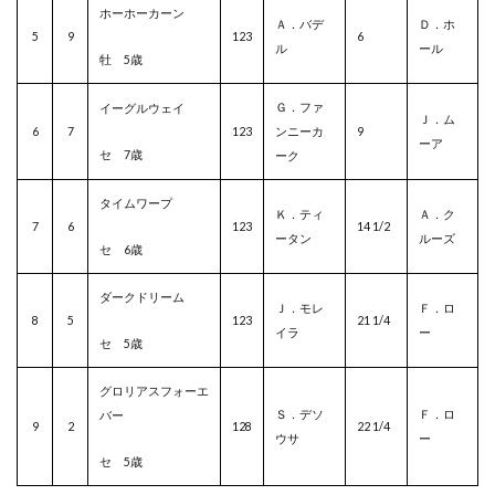
ホーホーカーン
Ａ．バデ
Ｄ．ホ
5
9
123
6
ル
ール
牡 5歳
Ｇ．ファ
イーグルウェイ
Ｊ．ム
6
7
123
ンニーカ
9
ーア
セ 7歳
ーク
タイムワープ
Ｋ．ティ
Ａ．ク
7
6
123
14 1/2
ータン
ルーズ
セ 6歳
ダークドリーム
Ｊ．モレ
Ｆ．ロ
8
5
123
21 1/4
イラ
ー
セ 5歳
グロリアスフォーエ
Ｓ．デソ
Ｆ．ロ
バー
9
2
128
22 1/4
ウサ
ー
セ 5歳