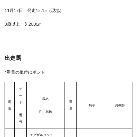
11月17日 発走15:15（現地）
3歳以上 芝2000m
出走馬
*重量の単位はポンド
ゲ
ー
馬名
馬
重
ト
騎手
調教師
番
量
性、馬齢
番
号
エグザルタント