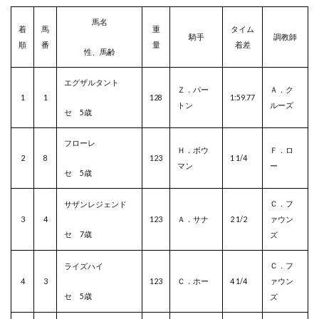
馬名
着
馬
重
タイム
騎手
調教師
順
番
量
着差
性、馬齢
エグザルタント
Ｚ．パー
Ａ．ク
1
1
128
1:59.77
トン
ルーズ
セ 5歳
フローレ
Ｈ．ボウ
Ｆ．ロ
2
8
123
1 1/4
マン
ー
セ 5歳
Ｃ．フ
サザンレジェンド
3
4
123
Ａ．サナ
2 1/2
ァウン
セ 7歳
ズ
Ｃ．フ
ライズハイ
4
3
123
Ｃ．ホー
4 1/4
ァウン
セ 5歳
ズ