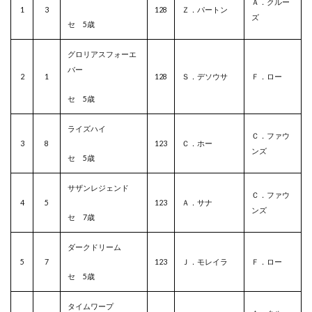
Ａ．クルー
1
3
128
Ｚ．パートン
ズ
セ 5歳
グロリアスフォーエ
バー
2
1
128
Ｓ．デソウサ
Ｆ．ロー
セ 5歳
ライズハイ
Ｃ．ファウ
3
8
123
Ｃ．ホー
ンズ
セ 5歳
サザンレジェンド
Ｃ．ファウ
4
5
123
Ａ．サナ
ンズ
セ 7歳
ダークドリーム
5
7
123
Ｊ．モレイラ
Ｆ．ロー
セ 5歳
タイムワープ