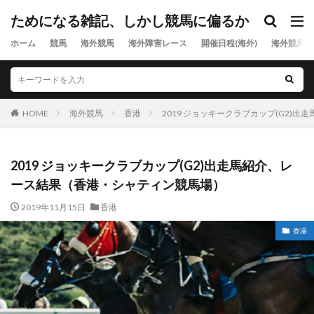
ためになる雑記、しかし競馬に偏るか
ホーム
競馬
海外競馬
海外障害レース
開催日程(海外)
海外競馬出
HOME
海外競馬
香港
2019 ジョッキークラブカップ(G2)
2019 ジョッキークラブカップ(G2)出走馬紹介、レ
ース結果（香港・シャティン競馬場）
2019年11月15日
香港
香港