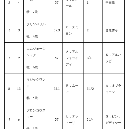
5
4
57
1
平田修
ール
牡 7歳
クリソベリル
Ｃ．スミ
6
3
57.3
2
音無秀孝
ヨン
牡 4歳
エムジェージ
Ａ．アル
Ｓ．アルハ
ャック
7
9
57
フォライ
3/4
ラビ
ディ
牡 6歳
マジックワン
Ｒ．ムー
Ａ．オブラ
ド
8
13
55.1
3 1/2
ア
イエン
牝 5歳
グロンコウス
Ｌ．デッ
Ｓ．ビン．
キー
9
6
57
5 1/4
トーリ
ガデイヤー
牡 5歳