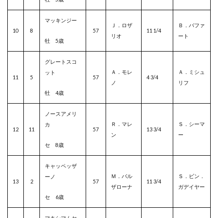
マッキンジー
Ｊ．ロザ
Ｂ．バファ
10
8
57
11 1/4
リオ
ート
牡 5歳
グレートスコ
Ａ．モレ
Ａ．ミシュ
ット
11
5
57
4 3/4
ノ
リフ
牡 4歳
ノースアメリ
Ｒ．マレ
Ｓ．シーマ
カ
12
11
57
13 3/4
ン
ー
セ 8歳
キャッペッザ
Ｍ．バル
Ｓ．ビン．
ーノ
13
2
57
11 3/4
ザローナ
ガデイヤー
セ 6歳
マキシマムセ