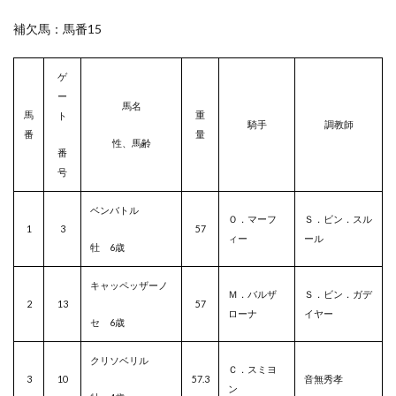
補欠馬：馬番15
ゲ
ー
馬名
馬
重
ト
騎手
調教師
番
量
性、馬齢
番
号
ベンバトル
Ｏ．マーフ
Ｓ．ビン．スル
1
3
57
ィー
ール
牡 6歳
キャッペッザーノ
Ｍ．バルザ
Ｓ．ビン．ガデ
2
13
57
ローナ
イヤー
セ 6歳
クリソベリル
Ｃ．スミヨ
3
10
57.3
音無秀孝
ン