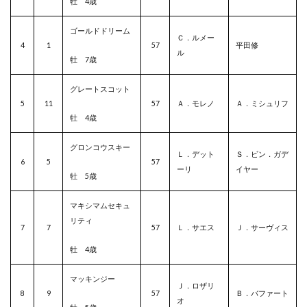
牡 4歳
ゴールドドリーム
Ｃ．ルメー
4
1
57
平田修
ル
牡 7歳
グレートスコット
5
11
57
Ａ．モレノ
Ａ．ミシュリフ
牡 4歳
グロンコウスキー
Ｌ．デット
Ｓ．ビン．ガデ
6
5
57
ーリ
イヤー
牡 5歳
マキシマムセキュ
リティ
7
7
57
Ｌ．サエス
Ｊ．サーヴィス
牡 4歳
マッキンジー
Ｊ．ロザリ
8
9
57
Ｂ．バファート
オ