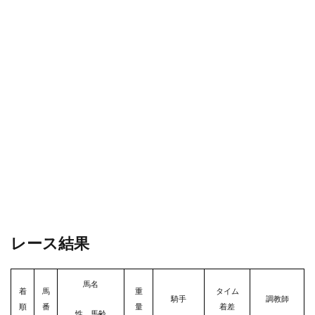
レース結果
馬名
着
馬
重
タイム
騎手
調教師
順
番
量
着差
性、馬齢