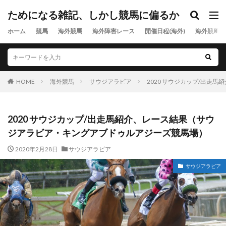
ためになる雑記、しかし競馬に偏るか
ホーム
競馬
海外競馬
海外障害レース
開催日程(海外)
海外競馬出
HOME
海外競馬
サウジアラビア
2020 サウジカップ/出走
2020 サウジカップ/出走馬紹介、レース結果（サウ
ジアラビア・キングアブドゥルアジーズ競馬場）
2020年2月28日
サウジアラビア
サウジアラビア