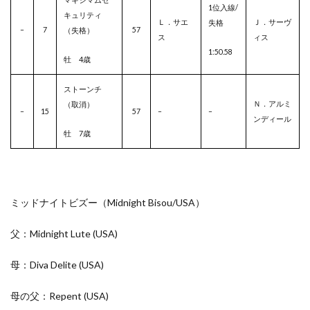
1位入線/
キュリティ
Ｌ．サエ
Ｊ．サーヴ
失格
–
7
57
（失格）
ス
ィス
1:50.58
牡 4歳
ストーンチ
Ｎ．アルミ
（取消）
–
15
57
–
–
ンディール
牡 7歳
ミッドナイトビズー（Midnight Bisou/
USA
）
父：Midnight Lute
(USA)
母：Diva Delite
(USA)
母の父：Repent
(USA)