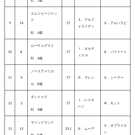
牡 5歳
エムジェージャッ
Ａ．アルフ
ク
9
14
57
Ｓ．アルハラビ
ォライディ
牡 6歳
ムーチョグスト
Ｉ．オルテ
10
8
57
Ｂ．バファート
ィス Jr.
牡 4歳
ノースアメリカ
11
4
57
Ｒ．マレン
Ｓ．シーマー
セ 8歳
タシトゥス
Ｊ．レスカ
12
2
57
Ｗ．モット
ーノ
牡 4歳
マジックワンド
Ａ．オブライエ
13
12
55.1
Ｒ．ムーア
ン
牝 5歳