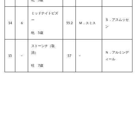
ミッドナイトビズ
Ｓ．アスムッセ
ー
14
6
55.2
Ｍ．スミス
ン
牝 5歳
ストーンチ（取
Ｎ．アルミンデ
消）
15
–
57
–
ィール
牡 7歳