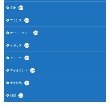
香港
154
フランス
256
オーストラリア
614
イギリス
320
アメリカ
837
アイルランド
110
中央競馬
7
雑記
10