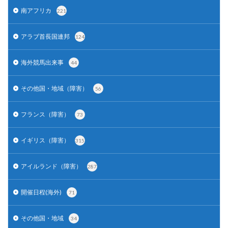
南アフリカ
221
アラブ首長国連邦
124
海外競馬出来事
44
その他国・地域（障害）
56
フランス（障害）
73
イギリス（障害）
315
アイルランド（障害）
287
開催日程(海外)
71
その他国・地域
34