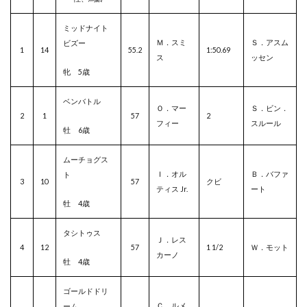
ミッドナイト
Ｍ．スミ
Ｓ．アスム
ビズー
1
14
55.2
1:50.69
ス
ッセン
牝 5歳
ベンバトル
Ｏ．マー
Ｓ．ビン．
2
1
57
2
フィー
スルール
牡 6歳
ムーチョグス
Ｉ．オル
Ｂ．バファ
ト
3
10
57
クビ
ティス Jr.
ート
牡 4歳
タシトゥス
Ｊ．レス
4
12
57
1 1/2
Ｗ．モット
カーノ
牡 4歳
ゴールドドリ
Ｃ．ルメ
ーム