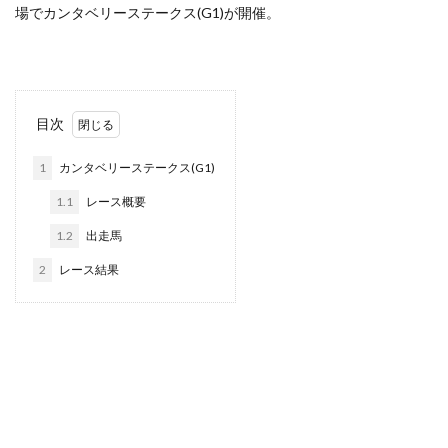
場でカンタベリーステークス(G1)が開催。
目次
1
カンタベリーステークス(G1)
1.1
レース概要
1.2
出走馬
2
レース結果