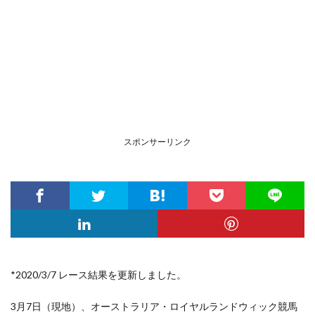
スポンサーリンク
*2020/3/7 レース結果を更新しました。
3月7日（現地）、オーストラリア・ロイヤルランドウィック競馬