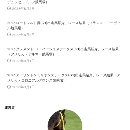
デュッセルドルフ競馬場）
2026年8月2日
2026 ロートシルト賞(G1)出走馬紹介、レース結果（フランス・ドーヴィ
ル競馬場）
2026年8月2日
2026 クレメント・L・ハーシュステークス(G1)出走馬紹介、レース結果
（アメリカ・デルマー競馬場）
2026年8月1日
2026 アーリントンミリオンステークス(G1)出走馬紹介、レース結果（ア
メリカ・コロニアルダウンズ競馬場）
2026年8月1日
運営者