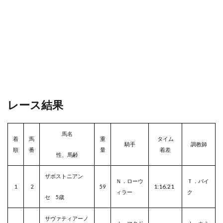
レース結果
馬名
着
馬
重
タイム
騎手
調教師
順
番
量
着差
性、馬齢
ザボストニアン
Ｎ．ローウ
Ｔ．パイ
1:16.21
1
2
59
ィラー
ク
セ 5歳
サヴァティアーノ