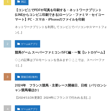
雑記
【コンビニでPDFや写真を印刷する・ネットワークプリント
(LINEからコンビニ印刷できる)ローソン・ファミマ・セイコー
マート】PC・スマホ・iPhoneのファイルを印刷
ネットワークプリントを利用してコンビニでパソコンやスマートフォ
ン[…]
ゲーム&アプリ
競馬ゲーム スーパーファミコン/SFC編・一覧【レトロゲーム】
◇この記事はプロモーションを含みます◇ ここでは、スーパーファ
ミ[…]
開催日程(海外)
2024年 フランス競馬・主要レース開催日、日程（パリロンシ
ャン競馬場ほか）
【2024/11/28 更新】 2024年にフランスで行われる主[…]
ゲーム&アプリ