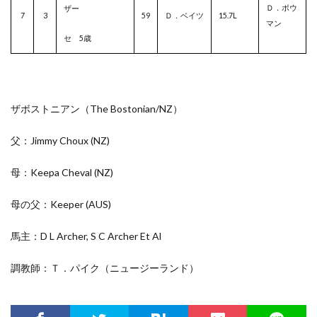
Ｄ．ボウ
ザー
7
3
59
Ｄ．ベイツ
15.7L
マン
セ 5歳
ザボストニアン（The Bostonian/
NZ
）
父：Jimmy Choux
(NZ)
母：Keepa Cheval
(NZ)
母の父：Keeper
(AUS)
馬主：D L Archer, S C Archer Et Al
調教師：Ｔ．パイク
（ニュージーランド）